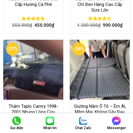
Cấp Hương Cà Phê
Chỉ Đen Hàng Cao Cấp
Size Lớn
550.000
₫
450.000
₫
1.300.000
₫
990.000
₫
Rated
4.70
Rated
4.54
out of 5
out of 5
-37%
-24%
Thảm Taplo Camry 1998-
Giường Nằm Ô Tô – Êm Ái,
2001 Nhung Lông Cừu
Mềm Mại, Không Gây Đau
Lưng Khi Sử Dụng
Gọi điện
Nhắn tin
Chat Zalo
Messenger
430.000
₫
270.000
₫
1.300.000
₫
990.000
₫
Rated
Rated