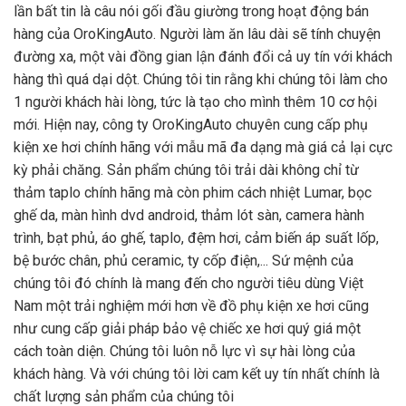
lần bất tin là câu nói gối đầu giường trong hoạt động bán
hàng của OroKingAuto. Người làm ăn lâu dài sẽ tính chuyện
đường xa, một vài đồng gian lận đánh đổi cả uy tín với khách
hàng thì quá dại dột. Chúng tôi tin rằng khi chúng tôi làm cho
1 người khách hài lòng, tức là tạo cho mình thêm 10 cơ hội
mới. Hiện nay, công ty OroKingAuto chuyên cung cấp phụ
kiện xe hơi chính hãng với mẫu mã đa dạng mà giá cả lại cực
kỳ phải chăng. Sản phẩm chúng tôi trải dài không chỉ từ
thảm taplo chính hãng mà còn phim cách nhiệt Lumar, bọc
ghế da, màn hình dvd android, thảm lót sàn, camera hành
trình, bạt phủ, áo ghế, taplo, đệm hơi, cảm biến áp suất lốp,
bệ bước chân, phủ ceramic, ty cốp điện,... Sứ mệnh của
chúng tôi đó chính là mang đến cho người tiêu dùng Việt
Nam một trải nghiệm mới hơn về đồ phụ kiện xe hơi cũng
như cung cấp giải pháp bảo vệ chiếc xe hơi quý giá một
cách toàn diện. Chúng tôi luôn nỗ lực vì sự hài lòng của
khách hàng. Và với chúng tôi lời cam kết uy tín nhất chính là
chất lượng sản phẩm của chúng tôi