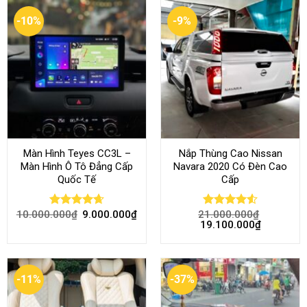
-10%
-9%
Màn Hình Teyes CC3L –
Nắp Thùng Cao Nissan
Màn Hình Ô Tô Đẳng Cấp
Navara 2020 Có Đèn Cao
Quốc Tế
Cấp
10.000.000
₫
9.000.000
₫
21.000.000
₫
Rated
4.68
Rated
4.52
19.100.000
₫
out of 5
out of 5
-11%
-37%