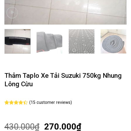
Thảm Taplo Xe Tải Suzuki 750kg Nhung
Lông Cừu
(
15
customer reviews)
Rated
15
4.40
out
of 5
based on
430.000
₫
270.000
₫
customer