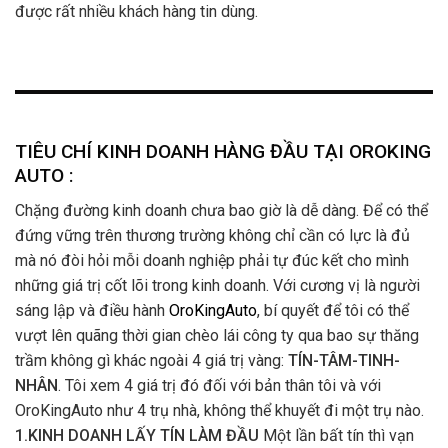
được rất nhiều khách hàng tin dùng.
TIÊU CHÍ KINH DOANH HÀNG ĐẦU TẠI OROKING
AUTO :
Chặng đường kinh doanh chưa bao giờ là dễ dàng. Để có thể
đứng vững trên thương trường không chỉ cần có lực là đủ
mà nó đòi hỏi mỗi doanh nghiệp phải tự đúc kết cho mình
những giá trị cốt lõi trong kinh doanh. Với cương vị là người
sáng lập và điều hành
OroKingAuto
, bí quyết để tôi có thể
vượt lên quãng thời gian chèo lái công ty qua bao sự thăng
trầm không gì khác ngoài 4 giá trị vàng:
TÍN-TÂM-TINH-
NHÂN
. Tôi xem 4 giá trị đó đối với bản thân tôi và với
OroKingAuto như 4 trụ nhà, không thể khuyết đi một trụ nào.
1.KINH DOANH LẤY TÍN LÀM ĐẦU
Một lần bất tín thì vạn