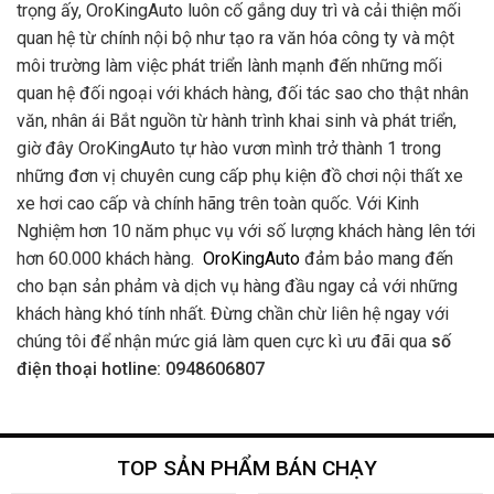
trọng ấy, OroKingAuto luôn cố gắng duy trì và cải thiện mối
quan hệ từ chính nội bộ như tạo ra văn hóa công ty và một
môi trường làm việc phát triển lành mạnh đến những mối
quan hệ đối ngoại với khách hàng, đối tác sao cho thật nhân
văn, nhân ái Bắt nguồn từ hành trình khai sinh và phát triển,
giờ đây OroKingAuto tự hào vươn mình trở thành 1 trong
những đơn vị chuyên cung cấp phụ kiện đồ chơi nội thất xe
xe hơi cao cấp và chính hãng trên toàn quốc. Với Kinh
Nghiệm hơn 10 năm phục vụ với số lượng khách hàng lên tới
hơn 60.000 khách hàng.
OroKingAuto
đảm bảo mang đến
cho bạn sản phảm và dịch vụ hàng đầu ngay cả với những
khách hàng khó tính nhất. Đừng chần chừ liên hệ ngay với
chúng tôi để nhận mức giá làm quen cực kì ưu đãi qua
số
điện thoại hotline: 0948606807
TOP SẢN PHẨM BÁN CHẠY