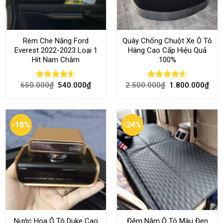
Rèm Che Nắng Ford
Quây Chống Chuột Xe Ô Tô
Everest 2022-2023 Loại 1
Hàng Cao Cấp Hiệu Quả
Hít Nam Châm
100%
650.000
₫
540.000
₫
2.500.000
₫
1.800.000
₫
Rated
4.51
Rated
4.51
out of 5
out of 5
-18%
-24%
Nước Hoa Ô Tô Duke Cao
Đệm Nằm Ô Tô Màu Đen