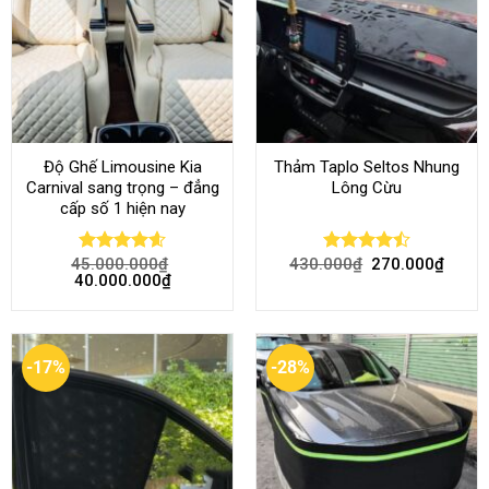
Độ Ghế Limousine Kia
Thảm Taplo Seltos Nhung
Carnival sang trọng – đẳng
Lông Cừu
cấp số 1 hiện nay
45.000.000
₫
430.000
₫
270.000
₫
Rated
4.58
Rated
40.000.000
₫
out of 5
4.46
out
of 5
-17%
-28%