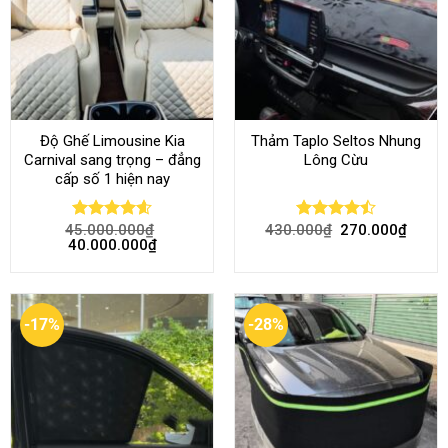
Độ Ghế Limousine Kia
Thảm Taplo Seltos Nhung
Carnival sang trọng – đẳng
Lông Cừu
cấp số 1 hiện nay
45.000.000
₫
430.000
₫
270.000
₫
Rated
4.58
Rated
40.000.000
₫
out of 5
4.46
out
of 5
-17%
-28%