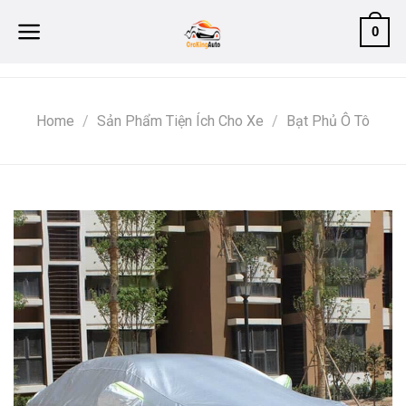
Skip
0
to
content
Home
/
Sản Phẩm Tiện Ích Cho Xe
/
Bạt Phủ Ô Tô