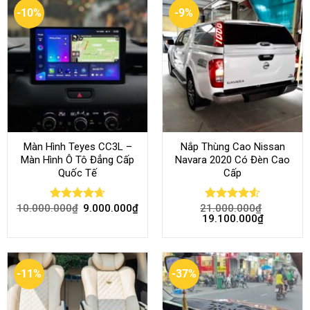
-10%
-9%
Màn Hình Teyes CC3L –
Nắp Thùng Cao Nissan
Màn Hình Ô Tô Đẳng Cấp
Navara 2020 Có Đèn Cao
Quốc Tế
Cấp
10.000.000
₫
9.000.000
₫
21.000.000
₫
Rated
4.68
Rated
4.52
19.100.000
₫
out of 5
out of 5
-11%
-37%