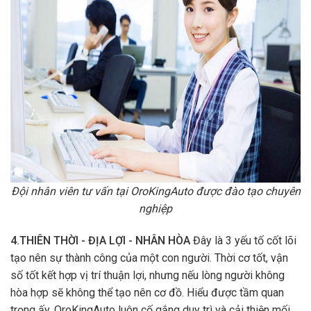
Đội nhân viên tư vấn tại OroKingAuto được đào tạo chuyên
nghiệp
4.THIÊN THỜI - ĐỊA LỢI - NHÂN HÒA
Đây là 3 yếu tố cốt lõi
tạo nên sự thành công của một con người. Thời cơ tốt, vận
số tốt kết hợp vị trí thuận lợi, nhưng nếu lòng người không
hòa hợp sẽ không thể tạo nên cơ đồ. Hiểu được tầm quan
trọng ấy, OroKingAuto luôn cố gắng duy trì và cải thiện mối