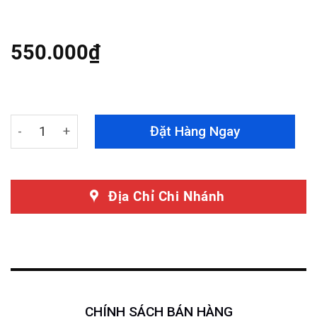
Rated
6
4.50
out
of 5
based on
550.000
₫
customer
ratings
Bạt Phủ Ô Tô Dù Oxford Cao Cấp quantity
Đặt Hàng Ngay
Địa Chỉ Chi Nhánh
CHÍNH SÁCH BÁN HÀNG