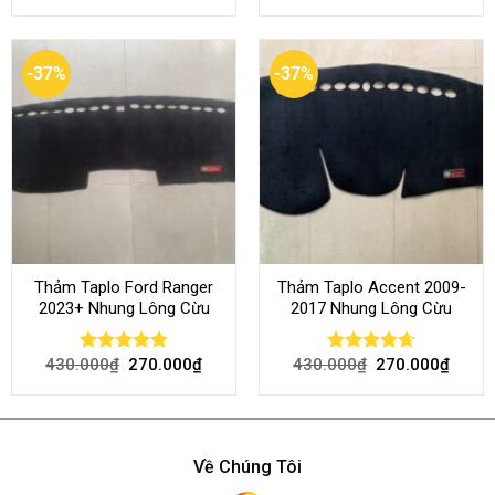
4.50
out
4.45
out
of 5
of 5
-37%
-37%
Thảm Taplo Ford Ranger
Thảm Taplo Accent 2009-
2023+ Nhung Lông Cừu
2017 Nhung Lông Cừu
430.000
₫
270.000
₫
430.000
₫
270.000
₫
Rated
4.80
Rated
4.64
out of 5
out of 5
Về Chúng Tôi