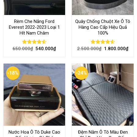
Rèm Che Nắng Ford
Quây Chống Chuột Xe Ô Tô
Everest 2022-2023 Loại 1
Hàng Cao Cấp Hiệu Quả
Hít Nam Châm
100%
650.000
₫
540.000
₫
2.500.000
₫
1.800.000
₫
Rated
4.51
Rated
4.51
out of 5
out of 5
-18%
-24%
Nước Hoa Ô Tô Duke Cao
Đệm Nằm Ô Tô Màu Đen