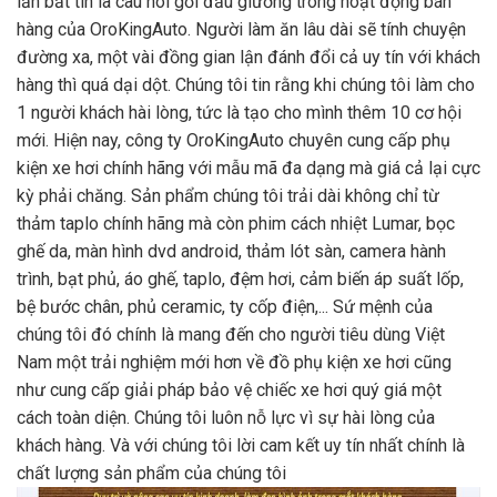
lần bất tin là câu nói gối đầu giường trong hoạt động bán
hàng của OroKingAuto. Người làm ăn lâu dài sẽ tính chuyện
đường xa, một vài đồng gian lận đánh đổi cả uy tín với khách
hàng thì quá dại dột. Chúng tôi tin rằng khi chúng tôi làm cho
1 người khách hài lòng, tức là tạo cho mình thêm 10 cơ hội
mới. Hiện nay, công ty OroKingAuto chuyên cung cấp phụ
kiện xe hơi chính hãng với mẫu mã đa dạng mà giá cả lại cực
kỳ phải chăng. Sản phẩm chúng tôi trải dài không chỉ từ
thảm taplo chính hãng mà còn phim cách nhiệt Lumar, bọc
ghế da, màn hình dvd android, thảm lót sàn, camera hành
trình, bạt phủ, áo ghế, taplo, đệm hơi, cảm biến áp suất lốp,
bệ bước chân, phủ ceramic, ty cốp điện,... Sứ mệnh của
chúng tôi đó chính là mang đến cho người tiêu dùng Việt
Nam một trải nghiệm mới hơn về đồ phụ kiện xe hơi cũng
như cung cấp giải pháp bảo vệ chiếc xe hơi quý giá một
cách toàn diện. Chúng tôi luôn nỗ lực vì sự hài lòng của
khách hàng. Và với chúng tôi lời cam kết uy tín nhất chính là
chất lượng sản phẩm của chúng tôi