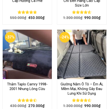
Cấp Hương Cà Phê
Chỉ Đen Hàng Cao Cấp
Size Lớn
550.000
₫
450.000
₫
1.300.000
₫
990.000
₫
Rated
4.70
Rated
4.54
out of 5
out of 5
-37%
-24%
Thảm Taplo Camry 1998-
Giường Nằm Ô Tô – Êm Ái,
2001 Nhung Lông Cừu
Mềm Mại, Không Gây Đau
Lưng Khi Sử Dụng
430.000
₫
270.000
₫
1.300.000
₫
990.000
₫
Rated
Rated