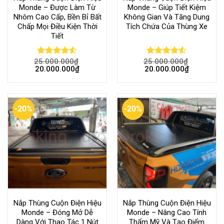
Monde – Được Làm Từ
Monde – Giúp Tiết Kiệm
Nhôm Cao Cấp, Bền Bỉ Bất
Không Gian Và Tăng Dung
Chấp Mọi Điều Kiện Thời
Tích Chứa Của Thùng Xe
Tiết
25.000.000
₫
25.000.000
₫
Rated
Rated
20.000.000
₫
20.000.000
₫
4.50
out
4.50
out
of 5
of 5
-20%
-20%
Nắp Thùng Cuộn Điện Hiệu
Nắp Thùng Cuộn Điện Hiệu
Monde – Đóng Mở Dễ
Monde – Nâng Cao Tính
Dàng Với Thao Tác 1 Nút
Thẩm Mỹ Và Tạo Điểm