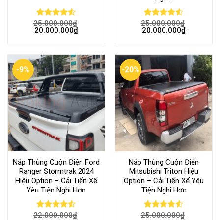
25.000.000
₫
25.000.000
₫
Rated
Rated
20.000.000
₫
20.000.000
₫
4.50
out
4.50
out
of 5
of 5
-9%
-20%
Nắp Thùng Cuộn Điện Ford
Nắp Thùng Cuộn Điện
Ranger Stormtrak 2024
Mitsubishi Triton Hiệu
Hiệu Option – Cải Tiến Xế
Option – Cải Tiến Xế Yêu
Yêu Tiện Nghi Hơn
Tiện Nghi Hơn
22.000.000
₫
25.000.000
₫
Rated
Rated