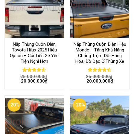
Nắp Thùng Cuộn Điện
Nắp Thùng Cuộn Điện Hiệu
Toyota Hilux 2025 Hiệu
Monde – Tăng Khả Năng
Option – Cải Tiến Xế Yêu
Chống Trộm Đối Hàng
Tiện Nghi Hơn
Hóa, Đồ Đạc Ở Thùng Xe
25.000.000
₫
25.000.000
₫
Rated
4.53
Rated
20.000.000
₫
20.000.000
₫
out of 5
4.50
out
of 5
-20%
-20%