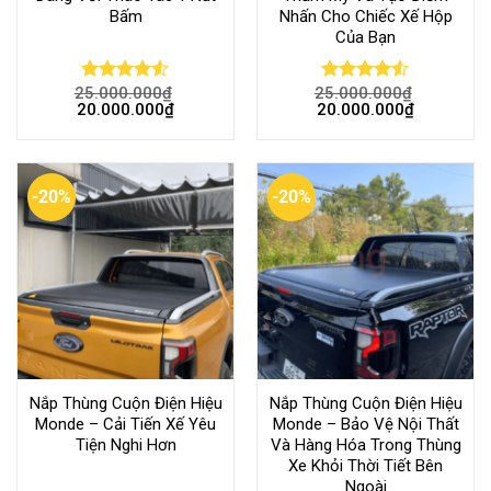
Bấm
Nhấn Cho Chiếc Xế Hộp
Của Bạn
25.000.000
₫
25.000.000
₫
Rated
Rated
20.000.000
₫
20.000.000
₫
4.50
out
4.50
out
of 5
of 5
-20%
-20%
Nắp Thùng Cuộn Điện Hiệu
Nắp Thùng Cuộn Điện Hiệu
Monde – Cải Tiến Xế Yêu
Monde – Bảo Vệ Nội Thất
Tiện Nghi Hơn
Và Hàng Hóa Trong Thùng
Xe Khỏi Thời Tiết Bên
Ngoài