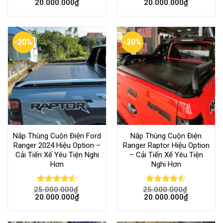
20.000.000
₫
20.000.000
₫
4.49
out
4.50
out
of 5
of 5
-20%
-20%
Nắp Thùng Cuộn Điện Ford
Nắp Thùng Cuộn Điện
Ranger 2024 Hiệu Option –
Ranger Raptor Hiệu Option
Cải Tiến Xế Yêu Tiện Nghi
– Cải Tiến Xế Yêu Tiện
Hơn
Nghi Hơn
25.000.000
₫
25.000.000
₫
Rated
Rated
20.000.000
₫
20.000.000
₫
4.50
out
4.50
out
of 5
of 5