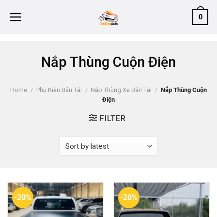
Skip
0
to
content
Nắp Thùng Cuộn Điện
Home
/
Phụ Kiện Bán Tải
/
Nắp Thùng Xe Bán Tải
/
Nắp Thùng Cuộn
Điện
FILTER
-20%
-20%