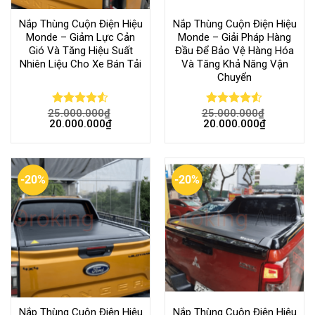
Nắp Thùng Cuộn Điện Hiệu
Nắp Thùng Cuộn Điện Hiệu
Monde – Giảm Lực Cản
Monde – Giải Pháp Hàng
Gió Và Tăng Hiệu Suất
Đầu Để Bảo Vệ Hàng Hóa
Nhiên Liệu Cho Xe Bán Tải
Và Tăng Khả Năng Vận
Chuyển
25.000.000
₫
25.000.000
₫
Rated
Rated
20.000.000
₫
20.000.000
₫
4.50
out
4.50
out
of 5
of 5
-20%
-20%
Nắp Thùng Cuộn Điện Hiệu
Nắp Thùng Cuộn Điện Hiệu