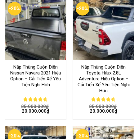
-20%
-20%
Nắp Thùng Cuộn Điện
Nắp Thùng Cuộn Điện
Nissan Navara 2021 Hiệu
Toyota Hilux 2.8L
Option – Cải Tiến Xế Yêu
Adventure Hiệu Option –
Tiện Nghi Hơn
Cải Tiến Xế Yêu Tiện Nghi
Hơn
25.000.000
₫
25.000.000
₫
Rated
Rated
20.000.000
₫
20.000.000
₫
4.50
out
4.50
out
of 5
of 5
-20%
-20%