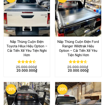
Nắp Thùng Cuộn Điện
Nắp Thùng Cuộn Điện Ford
Toyota Hilux Hiệu Option –
Ranger Wildtrak Hiệu
Cải Tiến Xế Yêu Tiện Nghi
Option – Cải Tiến Xế Yêu
Hơn
Tiện Nghi Hơn
25.000.000
₫
25.000.000
₫
Rated
Rated
20.000.000
₫
20.000.000
₫
4.50
out
4.50
out
of 5
of 5
-20%
-20%