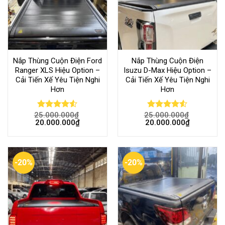
Nắp Thùng Cuộn Điện Ford
Nắp Thùng Cuộn Điện
Ranger XLS Hiệu Option –
Isuzu D-Max Hiệu Option –
Cải Tiến Xế Yêu Tiện Nghi
Cải Tiến Xế Yêu Tiện Nghi
Hơn
Hơn
25.000.000
₫
25.000.000
₫
Rated
Rated
20.000.000
₫
20.000.000
₫
4.50
out
4.50
out
of 5
of 5
-20%
-20%