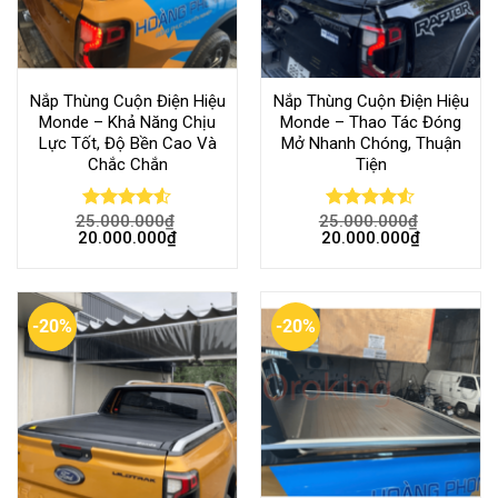
Nắp Thùng Cuộn Điện Hiệu
Nắp Thùng Cuộn Điện Hiệu
Monde – Khả Năng Chịu
Monde – Thao Tác Đóng
Lực Tốt, Độ Bền Cao Và
Mở Nhanh Chóng, Thuận
Chắc Chắn
Tiện
25.000.000
₫
25.000.000
₫
Rated
Rated
20.000.000
₫
20.000.000
₫
4.50
out
4.50
out
of 5
of 5
-20%
-20%