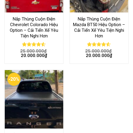
Nắp Thùng Cuộn Điện
Nắp Thùng Cuộn Điện
Chevrolet Colorado Hiệu
Mazda BT50 Hiệu Option –
Option – Cải Tiến Xế Yêu
Cải Tiến Xế Yêu Tiện Nghi
Tiện Nghi Hơn
Hơn
25.000.000
₫
25.000.000
₫
Rated
Rated
20.000.000
₫
20.000.000
₫
4.50
out
4.50
out
of 5
of 5
-20%