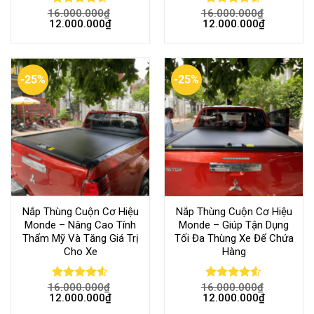
16.000.000
₫
16.000.000
₫
Rated
Rated
12.000.000
₫
12.000.000
₫
4.50
out
4.50
out
of 5
of 5
-25%
-25%
Nắp Thùng Cuộn Cơ Hiệu
Nắp Thùng Cuộn Cơ Hiệu
Monde – Nâng Cao Tính
Monde – Giúp Tận Dụng
Thẩm Mỹ Và Tăng Giá Trị
Tối Đa Thùng Xe Để Chứa
Cho Xe
Hàng
16.000.000
₫
16.000.000
₫
Rated
Rated
12.000.000
₫
12.000.000
₫
4.50
out
4.50
out
of 5
of 5