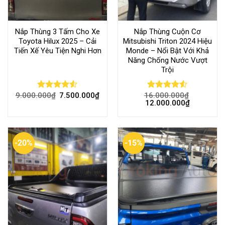
Nắp Thùng 3 Tấm Cho Xe
Nắp Thùng Cuộn Cơ
Toyota Hilux 2025 – Cải
Mitsubishi Triton 2024 Hiệu
Tiến Xế Yêu Tiện Nghi Hơn
Monde – Nổi Bật Với Khả
Năng Chống Nước Vượt
Trội
9.000.000
₫
7.500.000
₫
16.000.000
₫
Rated
4.51
Rated
12.000.000
₫
out of 5
4.49
out
of 5
-20%
-15%