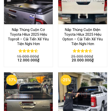
Nắp Thùng Cuộn Cơ
Nắp Thùng Cuộn Điện
Toyota Hilux 2025 Hiệu
Toyota Hilux 2025 Hiệu
Toproll – Cải Tiến Xế Yêu
Option – Cải Tiến Xế Yêu
Tiện Nghi Hơn
Tiện Nghi Hơn
15.000.000
₫
25.000.000
₫
Rated
Rated
4.53
12.000.000
₫
20.000.000
₫
4.50
out
out of 5
of 5
-17%
-25%