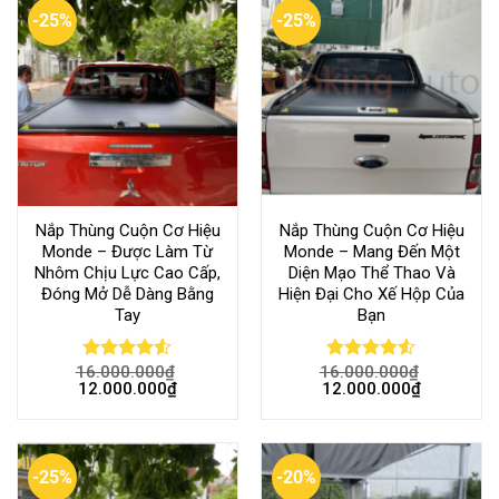
-25%
-25%
Nắp Thùng Cuộn Cơ Hiệu
Nắp Thùng Cuộn Cơ Hiệu
Monde – Được Làm Từ
Monde – Mang Đến Một
Nhôm Chịu Lực Cao Cấp,
Diện Mạo Thể Thao Và
Đóng Mở Dễ Dàng Bằng
Hiện Đại Cho Xế Hộp Của
Tay
Bạn
16.000.000
₫
16.000.000
₫
Rated
Rated
12.000.000
₫
12.000.000
₫
4.50
out
4.50
out
of 5
of 5
-25%
-20%