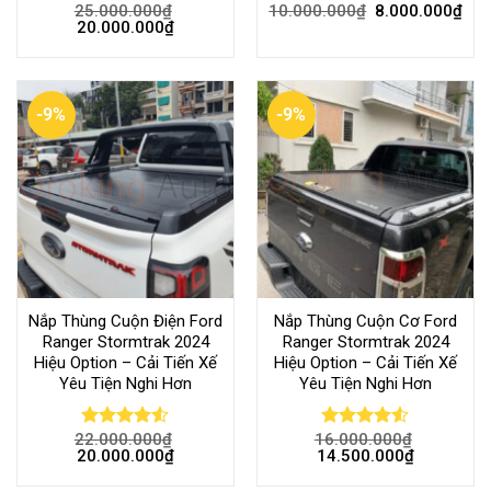
25.000.000
₫
10.000.000
₫
8.000.000
₫
Rated
Rated
20.000.000
₫
4.50
out
4.50
out
of 5
of 5
-9%
-9%
Nắp Thùng Cuộn Điện Ford
Nắp Thùng Cuộn Cơ Ford
Ranger Stormtrak 2024
Ranger Stormtrak 2024
Hiệu Option – Cải Tiến Xế
Hiệu Option – Cải Tiến Xế
Yêu Tiện Nghi Hơn
Yêu Tiện Nghi Hơn
22.000.000
₫
16.000.000
₫
Rated
Rated
20.000.000
₫
14.500.000
₫
4.49
out
4.48
out
of 5
of 5