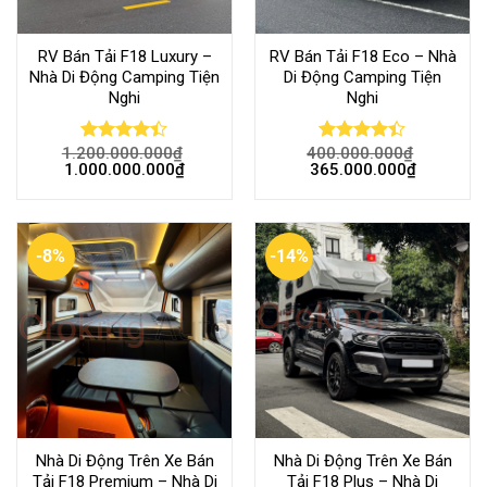
RV Bán Tải F18 Luxury –
RV Bán Tải F18 Eco – Nhà
Nhà Di Động Camping Tiện
Di Động Camping Tiện
Nghi
Nghi
1.200.000.000
₫
400.000.000
₫
Rated
Rated
1.000.000.000
₫
365.000.000
₫
4.37
out
4.36
out
of 5
of 5
-8%
-14%
Nhà Di Động Trên Xe Bán
Nhà Di Động Trên Xe Bán
Tải F18 Premium – Nhà Di
Tải F18 Plus – Nhà Di