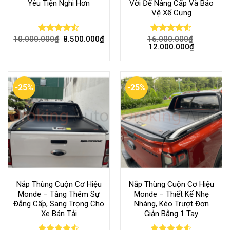
Yêu Tiện Nghi Hơn
Vời Để Nâng Cấp Và Bảo
Vệ Xế Cưng
10.000.000
₫
8.500.000
₫
16.000.000
₫
Rated
Rated
12.000.000
₫
4.49
out
4.50
out
of 5
of 5
-25%
-25%
Nắp Thùng Cuộn Cơ Hiệu
Nắp Thùng Cuộn Cơ Hiệu
Monde – Tăng Thêm Sự
Monde – Thiết Kế Nhẹ
Đẳng Cấp, Sang Trọng Cho
Nhàng, Kéo Trượt Đơn
Xe Bán Tải
Giản Bằng 1 Tay