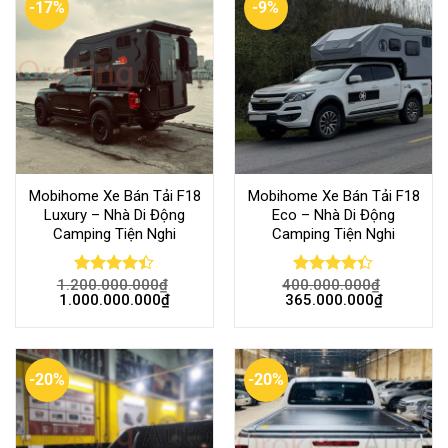
-17%
-9%
Mobihome Xe Bán Tải F18
Mobihome Xe Bán Tải F18
Luxury – Nhà Di Động
Eco – Nhà Di Động
Camping Tiện Nghi
Camping Tiện Nghi
1.200.000.000
₫
400.000.000
₫
Rated
Rated
1.000.000.000
₫
365.000.000
₫
4.38
out
4.32
out
of 5
of 5
-20%
-20%