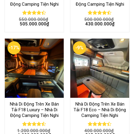
Động Camping Tiện Nghi
Động Camping Tiện Nghi
550.000.000
₫
500.000.000
₫
Rated
Rated
505.000.000
₫
430.000.000
₫
4.39
out
4.44
out
of 5
of 5
-17%
-9%
Nhà Di Động Trên Xe Bán
Nhà Di Động Trên Xe Bán
Tải F18 Luxury – Nhà Di
Tải F18 Eco – Nhà Di Động
Động Camping Tiện Nghi
Camping Tiện Nghi
1.200.000.000
₫
400.000.000
₫
Rated
Rated