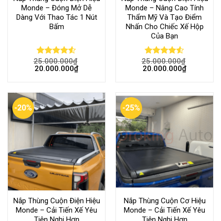
Monde – Đóng Mở Dễ
Monde – Nâng Cao Tính
Dàng Với Thao Tác 1 Nút
Thẩm Mỹ Và Tạo Điểm
Bấm
Nhấn Cho Chiếc Xế Hộp
Của Bạn
25.000.000
₫
25.000.000
₫
Rated
Rated
20.000.000
₫
20.000.000
₫
4.50
out
4.50
out
of 5
of 5
-20%
-25%
Nắp Thùng Cuộn Điện Hiệu
Nắp Thùng Cuộn Cơ Hiệu
Monde – Cải Tiến Xế Yêu
Monde – Cải Tiến Xế Yêu
Tiện Nghi Hơn
Tiện Nghi Hơn