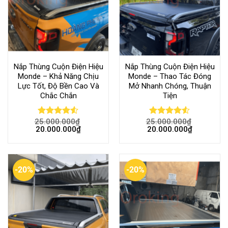
Nắp Thùng Cuộn Điện Hiệu
Nắp Thùng Cuộn Điện Hiệu
Monde – Khả Năng Chịu
Monde – Thao Tác Đóng
Lực Tốt, Độ Bền Cao Và
Mở Nhanh Chóng, Thuận
Chắc Chắn
Tiện
25.000.000
₫
25.000.000
₫
Rated
Rated
20.000.000
₫
20.000.000
₫
4.50
out
4.50
out
of 5
of 5
-20%
-20%