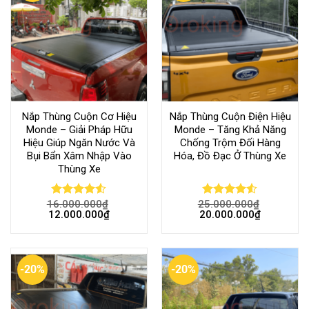
Nắp Thùng Cuộn Cơ Hiệu
Nắp Thùng Cuộn Điện Hiệu
Monde – Giải Pháp Hữu
Monde – Tăng Khả Năng
Hiệu Giúp Ngăn Nước Và
Chống Trộm Đối Hàng
Bụi Bẩn Xâm Nhập Vào
Hóa, Đồ Đạc Ở Thùng Xe
Thùng Xe
16.000.000
₫
25.000.000
₫
Rated
Rated
12.000.000
₫
20.000.000
₫
4.50
out
4.50
out
of 5
of 5
-20%
-20%