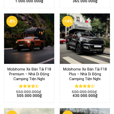
1.000.000.000
₫
365.000.000
₫
4.42
out
4.38
out
of 5
of 5
-8%
-14%
Mobihome Xe Bán Tải F18
Mobihome Xe Bán Tải F18
Premium – Nhà Di Động
Plus – Nhà Di Động
Camping Tiện Nghi
Camping Tiện Nghi
550.000.000
₫
500.000.000
₫
Rated
Rated
505.000.000
₫
430.000.000
₫
4.38
out
4.37
out
of 5
of 5