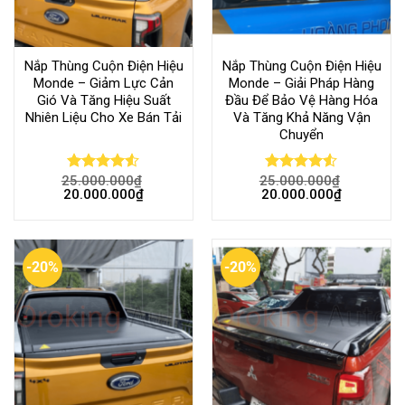
Nắp Thùng Cuộn Điện Hiệu
Nắp Thùng Cuộn Điện Hiệu
Monde – Giảm Lực Cản
Monde – Giải Pháp Hàng
Gió Và Tăng Hiệu Suất
Đầu Để Bảo Vệ Hàng Hóa
Nhiên Liệu Cho Xe Bán Tải
Và Tăng Khả Năng Vận
Chuyển
25.000.000
₫
25.000.000
₫
Rated
Rated
20.000.000
₫
20.000.000
₫
4.50
out
4.50
out
of 5
of 5
-20%
-20%