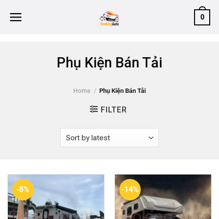
Skip
0
to
content
Phụ Kiện Bán Tải
Home
/
Phụ Kiện Bán Tải
FILTER
-8%
-14%