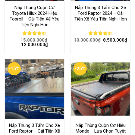
Nắp Thùng Cuộn Cơ
Nắp Thùng 3 Tấm Cho Xe
Toyota Hilux 2024 Hiệu
Ford Raptor 2024 – Cải
Toproll – Cải Tiến Xế Yêu
Tiến Xế Yêu Tiện Nghi Hơn
Tiện Nghi Hơn
15.000.000
₫
10.000.000
₫
8.500.000
₫
Rated
Rated
4.51
12.000.000
₫
4.45
out
out of 5
of 5
-15%
-25%
Nắp Thùng 3 Tấm Cho Xe
Nắp Thùng Cuộn Cơ Hiệu
Ford Raptor – Cải Tiến Xế
Monde – Lựa Chọn Tuyệt