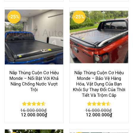
-25%
-25%
Nắp Thùng Cuộn Cơ Hiệu
Nắp Thùng Cuộn Cơ Hiệu
Monde – Nổi Bật Với Khả
Monde – Bảo Vệ Hàng
Năng Chống Nước Vượt
Hóa, Vật Dụng Của Bạn
Trội
Khỏi Sự Thay Đổi Của Thời
Tiết Và Trộm Cắp
16.000.000
₫
16.000.000
₫
Rated
Rated
12.000.000
₫
12.000.000
₫
4.50
out
4.50
out
of 5
of 5