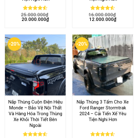
25.000.000
₫
16.000.000
₫
Rated
Rated
20.000.000
₫
12.000.000
₫
4.50
out
4.50
out
of 5
of 5
-20%
-20%
Nắp Thùng Cuộn Điện Hiệu
Nắp Thùng 3 Tấm Cho Xe
Monde – Bảo Vệ Nội Thất
Ford Ranger Stormtrak
Và Hàng Hóa Trong Thùng
2024 – Cải Tiến Xế Yêu
Xe Khỏi Thời Tiết Bên
Tiện Nghi Hơn
Ngoài