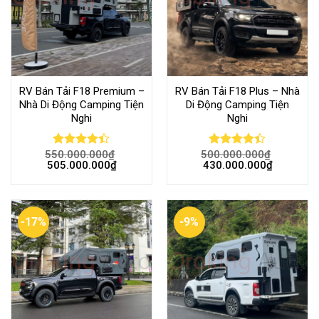
RV Bán Tải F18 Premium –
RV Bán Tải F18 Plus – Nhà
Nhà Di Động Camping Tiện
Di Động Camping Tiện
Nghi
Nghi
550.000.000
₫
500.000.000
₫
Rated
Rated
505.000.000
₫
430.000.000
₫
4.36
out
4.39
out
of 5
of 5
-17%
-9%