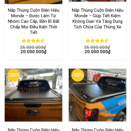
Nắp Thùng Cuộn Điện Hiệu
Nắp Thùng Cuộn Điện Hiệu
Monde – Được Làm Từ
Monde – Giúp Tiết Kiệm
Nhôm Cao Cấp, Bền Bỉ Bất
Không Gian Và Tăng Dung
Chấp Mọi Điều Kiện Thời
Tích Chứa Của Thùng Xe
Tiết
25.000.000
₫
25.000.000
₫
Rated
Rated
20.000.000
₫
20.000.000
₫
4.50
out
4.50
out
of 5
of 5
-20%
-20%
Nắp Thùng Cuộn Điện Hiệu
Nắp Thùng Cuộn Điện Hiệu