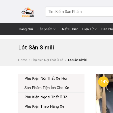
Skip
to
Search
for:
content
Trang chủ
Sản phẩm
Thiết Bị Điện – Điện Tử
Dán Ph
Lót Sàn Simili
Home
/
Phụ Kiện Nội Thất Ô Tô
/
Lót Sàn Simili
Phụ Kiện Nội Thất Xe Hơi
-14%
Sản Phẩm Tiện Ích Cho Xe
Phụ Kiện Ngoại Thất Ô Tô
Phụ Kiện Theo Hãng Xe