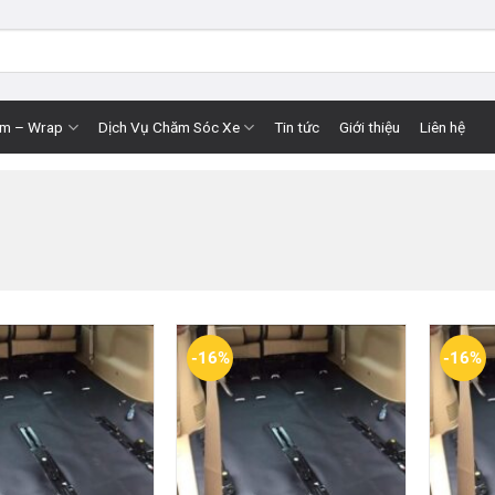
im – Wrap
Dịch Vụ Chăm Sóc Xe
Tin tức
Giới thiệu
Liên hệ
-16%
-16%