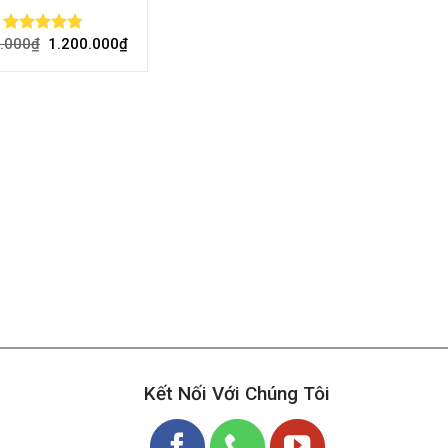
.000
₫
1.200.000
₫
Rated
4.73
out of 5
Kết Nối Với Chúng Tôi