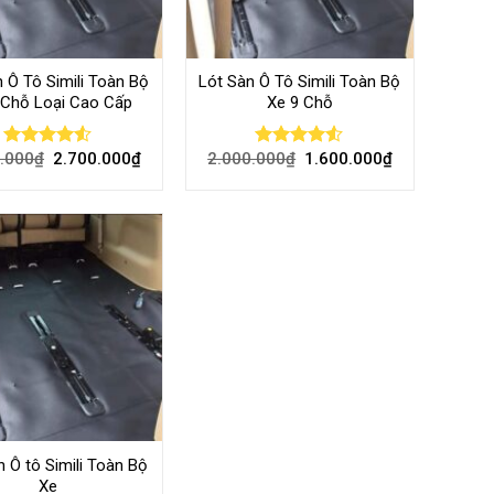
 Ô Tô Simili Toàn Bộ
Lót Sàn Ô Tô Simili Toàn Bộ
 Chỗ Loại Cao Cấp
Xe 9 Chỗ
.000
₫
2.700.000
₫
2.000.000
₫
1.600.000
₫
Rated
Rated
4.50
out
4.50
out
of 5
of 5
n Ô tô Simili Toàn Bộ
Xe