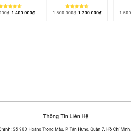
000
₫
1.400.000
₫
1.500.000
₫
1.200.000
₫
1.500
Rated
Rated
4.50
out
4.50
out
of 5
of 5
Thông Tin Liên Hệ
Chính:
Số 903 Hoàng Trọng Mậu, P. Tân Hưng, Quận 7, Hồ Chí Minh.