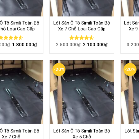
Ô Tô Simili Toàn Bộ
Lót Sàn Ô Tô Simili Toàn Bộ
Lót Sàn
Chỗ Loại Cao Cấp
Xe 7 Chỗ Loại Cao Cấp
Xe 9
000
₫
1.800.000
₫
2.500.000
₫
2.100.000
₫
3.200
Rated
4.56
Rated
4.56
out of 5
out of 5
-20%
-20%
Ô Tô Simili Toàn Bộ
Lót Sàn Ô Tô Simili Toàn Bộ
Lót Sà
Xe 7 Chỗ
Xe 5 Chỗ