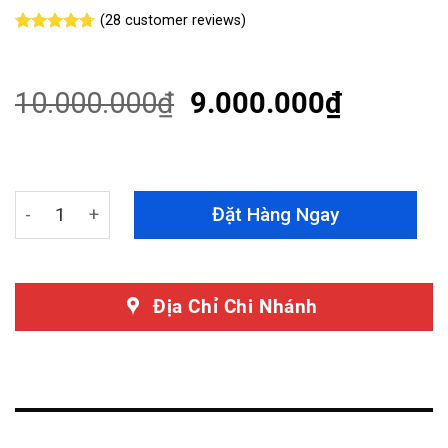
(
28
customer reviews)
Rated
28
4.68
out of 5
based on
customer
10.000.000
₫
9.000.000
₫
ratings
Màn Hình Teyes CC3L - Màn Hình Ô Tô Đẳng Cấp Quốc T
Đặt Hàng Ngay
Địa Chỉ Chi Nhánh