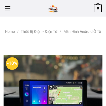
Skip
0
to
content
Home
/
Thiết Bị Điện - Điện Tử
/
Màn Hình Android Ô Tô
-10%