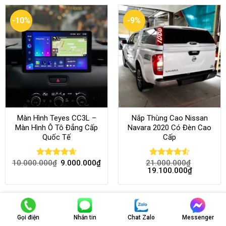
-10%
-9%
Màn Hình Teyes CC3L –
Nắp Thùng Cao Nissan
Màn Hình Ô Tô Đẳng Cấp
Navara 2020 Có Đèn Cao
Quốc Tế
Cấp
10.000.000
₫
9.000.000
₫
21.000.000
₫
Rated
4.68
Rated
4.52
19.100.000
₫
out of 5
out of 5
-11%
-37%
Gọi điện
Nhắn tin
Chat Zalo
Messenger