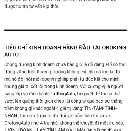
được hỗ trợ tư vấn kịp thời.
TIÊU CHÍ KINH DOANH HÀNG ĐẦU TẠI OROKING
AUTO :
Chặng đường kinh doanh chưa bao giờ là dễ dàng. Để có thể
đứng vững trên thương trường không chỉ cần có lực là đủ
mà nó đòi hỏi mỗi doanh nghiệp phải tự đúc kết cho mình
những giá trị cốt lõi trong kinh doanh. Với cương vị là người
sáng lập và điều hành
OroKingAuto
, bí quyết để tôi có thể
vượt lên quãng thời gian chèo lái công ty qua bao sự thăng
trầm không gì khác ngoài 4 giá trị vàng:
TÍN-TÂM-TINH-
NHÂN
. Tôi xem 4 giá trị đó đối với bản thân tôi và với
OroKingAuto như 4 trụ nhà, không thể khuyết đi một trụ nào.
1.KINH DOANH LẤY TÍN LÀM ĐẦU
Một lần bất tín thì vạn