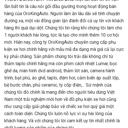
lần bất tin là câu nói gối đầu giường trong hoạt động bán
hàng của OroKingAuto. Người làm ăn lâu dài sẽ tính chuyện
đường xa, một vài đồng gian lận đánh đổi cả uy tín với khách
hàng thì quá dại dột. Chúng tôi tin rằng khi chúng tôi làm cho
1 người khách hài lòng, tức là tạo cho mình thêm 10 cơ hội
mới. Hiện nay, công ty OroKingAuto chuyên cung cấp phụ
kiện xe hơi chính hãng với mẫu mã đa dạng mà giá cả lại cực
kỳ phải chăng. Sản phẩm chúng tôi trải dài không chỉ từ
thảm taplo chính hãng mà còn phim cách nhiệt Lumar, bọc
ghế da, màn hình dvd android, thảm lót sàn, camera hành
trình, bạt phủ, áo ghế, taplo, đệm hơi, cảm biến áp suất lốp,
bệ bước chân, phủ ceramic, ty cốp điện,... Sứ mệnh của
chúng tôi đó chính là mang đến cho người tiêu dùng Việt
Nam một trải nghiệm mới hơn về đồ phụ kiện xe hơi cũng
như cung cấp giải pháp bảo vệ chiếc xe hơi quý giá một
cách toàn diện. Chúng tôi luôn nỗ lực vì sự hài lòng của
khách hàng. Và với chúng tôi lời cam kết uy tín nhất chính là
chất lượng sản phẩm của chúng tôi