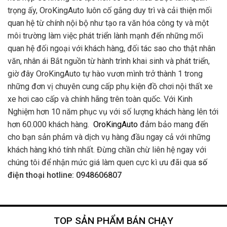
trọng ấy, OroKingAuto luôn cố gắng duy trì và cải thiện mối
quan hệ từ chính nội bộ như tạo ra văn hóa công ty và một
môi trường làm việc phát triển lành mạnh đến những mối
quan hệ đối ngoại với khách hàng, đối tác sao cho thật nhân
văn, nhân ái Bắt nguồn từ hành trình khai sinh và phát triển,
giờ đây OroKingAuto tự hào vươn mình trở thành 1 trong
những đơn vị chuyên cung cấp phụ kiện đồ chơi nội thất xe
xe hơi cao cấp và chính hãng trên toàn quốc. Với Kinh
Nghiệm hơn 10 năm phục vụ với số lượng khách hàng lên tới
hơn 60.000 khách hàng.
OroKingAuto
đảm bảo mang đến
cho bạn sản phảm và dịch vụ hàng đầu ngay cả với những
khách hàng khó tính nhất. Đừng chần chừ liên hệ ngay với
chúng tôi để nhận mức giá làm quen cực kì ưu đãi qua
số
điện thoại hotline: 0948606807
TOP SẢN PHẨM BÁN CHẠY