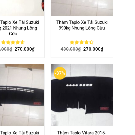
Taplo Xe Tải Suzuki
Thảm Taplo Xe Tải Suzuki
g 2021 Nhung Lông
990kg Nhung Lông Cừu
Cừu
.000
₫
270.000
₫
430.000
₫
270.000
₫
Rated
Rated
4.47
out
4.44
out
of 5
of 5
-37%
Taplo Xe Tải Suzuki
Thảm Taplo Vitara 2015-