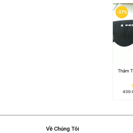
-37%
Thảm Ta
430.
Về Chúng Tôi