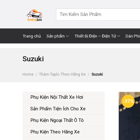
Skip
to
Search
for:
content
Trang chủ
Sản phẩm
Thiết Bị Điện – Điện Tử
Dán Ph
Suzuki
Home
/
Thảm Taplo Theo Hãng Xe
/
Suzuki
Phụ Kiện Nội Thất Xe Hơi
-37%
Sản Phẩm Tiện Ích Cho Xe
Phụ Kiện Ngoại Thất Ô Tô
Phụ Kiện Theo Hãng Xe