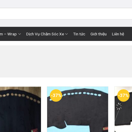
im – Wrap
Dịch Vụ Chăm Sóc Xe
Tin tức
Giới thiệu
Liên hệ
-37%
-37%