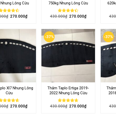
 Nhung Lông Cừu
750kg Nhung Lông Cừu
620k
000
₫
270.000
₫
430.000
₫
270.000
₫
430
Rated
Rated
4.47
out
4.40
out
of 5
of 5
-37%
-37%
plo Xl7 Nhung Lông
Thảm Taplo Ertiga 2019-
Thảm 
Cừu
2022 Nhung Lông Cừu
201
000
₫
270.000
₫
430.000
₫
270.000
₫
430
Rated
4.58
Rated
4.64
out of 5
out of 5