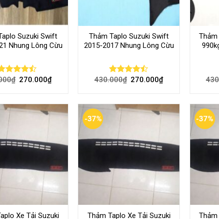
aplo Suzuki Swift
Thảm Taplo Suzuki Swift
Thảm 
21 Nhung Lông Cừu
2015-2017 Nhung Lông Cừu
990k
000
₫
270.000
₫
430.000
₫
270.000
₫
430
Rated
Rated
4.46
out
4.44
out
of 5
of 5
-37%
-37%
aplo Xe Tải Suzuki
Thảm Taplo Xe Tải Suzuki
Thảm 