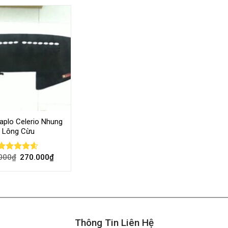
plo Celerio Nhung
Lông Cừu
000
₫
270.000
₫
Rated
4.56
out of 5
Thông Tin Liên Hệ