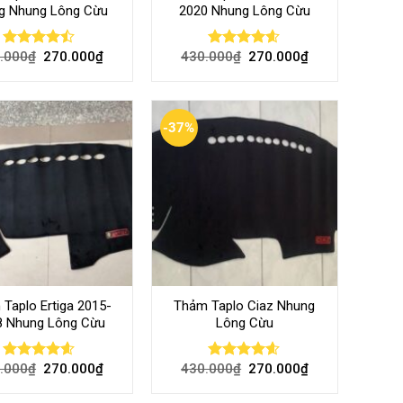
g Nhung Lông Cừu
2020 Nhung Lông Cừu
.000
₫
270.000
₫
430.000
₫
270.000
₫
Rated
Rated
4.54
4.44
out
out of 5
of 5
-37%
Taplo Ertiga 2015-
Thảm Taplo Ciaz Nhung
8 Nhung Lông Cừu
Lông Cừu
.000
₫
270.000
₫
430.000
₫
270.000
₫
Rated
4.57
Rated
4.57
out of 5
out of 5