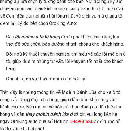
những sự lựa chọn lý tưởng dành cho bạn. Với đội ngũ kỹ sư
chuyên môn cao, giàu kinh nghiệm cùng trang thiết bị hiện đại
sẽ đem đến trải nghiệm hài lòng nhất về dịch vụ mà chúng tôi
đem lại. Lý do nên chọn OroKing Auto:
Các
lỗi mobin ô tô bị hỏng
được phát hiện chính xác, kịp
thời để sửa chữa, bảo dưỡng nhanh chóng cho khách hàng.
Đội ngũ kỹ thuật chuyên nghiệp, am hiểu về các lỗi mô bin ô
tô, giúp đưa ra những tư vấn, lời khuyên tốt nhất cho khách
hàng.
Chi phí dịch vụ thay mobin ô tô
hợp lý.
Trên đây là những thông tin về
Mobin Đánh Lửa
cho xe ô tô
cung cấp dòng điện cho bugi, giúp đảm bảo khả năng vận
hành cho xe. Nếu mobin xế hộp của bạn đang có dấu hiệu hư
hỏng và cần
thay mobin đánh lửa ô tô
, xin vui lòng liên hệ
ngay OroKing Auto qua số Hotline
0948606807
để được hỗ
trợ tư vấn chi tiết nhé!