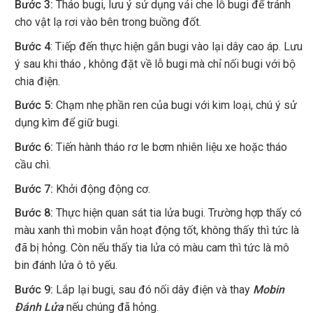
Bước 3:
Tháo bugi, lưu ý sử dụng vải che lỗ bugi để tránh
cho vật lạ rơi vào bên trong buồng đốt.
Bước 4
: Tiếp đến thực hiện gắn bugi vào lại dây cao áp. Lưu
ý sau khi tháo , không đặt về lỗ bugi mà chỉ nối bugi với bộ
chia điện.
Bước 5:
Chạm nhẹ phần ren của bugi với kim loại, chú ý sử
dụng kìm để giữ bugi.
Bước 6:
Tiến hành tháo rơ le bơm nhiên liệu xe hoặc tháo
cầu chì.
Bước 7:
Khởi động động cơ.
Bước 8:
Thực hiện quan sát tia lửa bugi. Trường hợp thấy có
màu xanh thì mobin vẫn hoạt động tốt, không thấy thì tức là
đã bị hỏng. Còn nếu thấy tia lửa có màu cam thì tức là mô
bin đánh lửa ô tô yếu.
Bước 9:
Lắp lại bugi, sau đó nối dây điện và thay
Mobin
Đánh Lửa
nếu chúng đã hỏng.