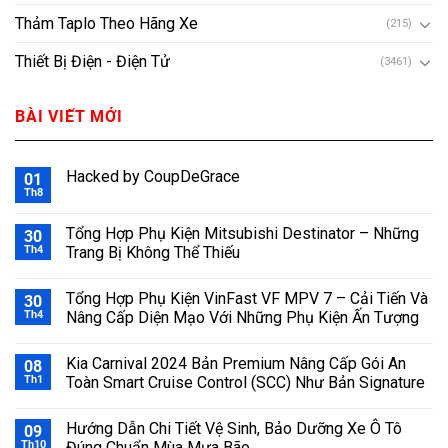
Thảm Taplo Theo Hãng Xe
(215)
Thiết Bị Điện - Điện Tử
(3461)
BÀI VIẾT MỚI
Hacked by CoupDeGrace
01
Th8
Tổng Hợp Phụ Kiện Mitsubishi Destinator – Những
30
Th4
Trang Bị Không Thể Thiếu
Tổng Hợp Phụ Kiện VinFast VF MPV 7 – Cải Tiến Và
30
Th4
Nâng Cấp Diện Mạo Với Những Phụ Kiện Ấn Tượng
Kia Carnival 2024 Bản Premium Nâng Cấp Gói An
08
Th1
Toàn Smart Cruise Control (SCC) Như Bản Signature
Hướng Dẫn Chi Tiết Vệ Sinh, Bảo Dưỡng Xe Ô Tô
09
Th10
Đúng Chuẩn Mùa Mưa Bão