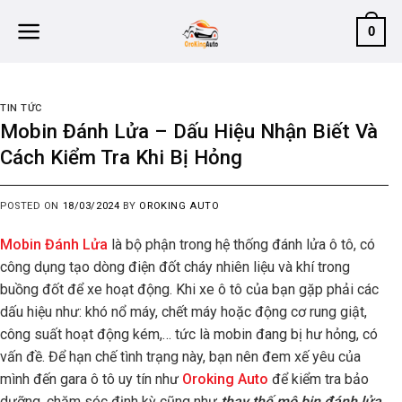
Skip
0
to
content
TIN TỨC
Mobin Đánh Lửa – Dấu Hiệu Nhận Biết Và
Cách Kiểm Tra Khi Bị Hỏng
POSTED ON
18/03/2024
BY
OROKING AUTO
Mobin Đánh Lửa
là bộ phận
trong hệ thống đánh lửa ô tô, có
công dụng tạo dòng điện đốt cháy nhiên liệu và khí trong
buồng đốt để xe hoạt động
. Khi xe ô tô của bạn gặp phải các
dấu hiệu như: khó nổ máy, chết máy hoặc động cơ rung giật,
công suất hoạt động kém,… tức là mobin đang bị hư hỏng, có
vấn đề. Để hạn chế tình trạng này, bạn nên đem xế yêu của
mình đến gara ô tô uy tín như
Oroking Auto
để kiểm tra bảo
dưỡng, chăm sóc định kỳ cũng như
thay thế mô bin đánh lửa