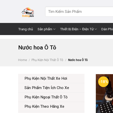
Skip
to
Search
for:
content
Trang chủ
Sản phẩm
Thiết Bị Điện – Điện Tử
Dán Ph
Nước hoa Ô Tô
Home
/
Phụ Kiện Nội Thất Ô Tô
/
Nước hoa Ô Tô
Phụ Kiện Nội Thất Xe Hơi
-18%
Sản Phẩm Tiện Ích Cho Xe
Phụ Kiện Ngoại Thất Ô Tô
Phụ Kiện Theo Hãng Xe