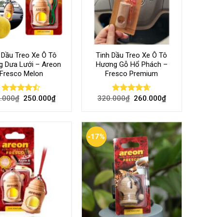
 Dầu Treo Xe Ô Tô
Tinh Dầu Treo Xe Ô Tô
 Dưa Lưới – Areon
Hương Gỗ Hổ Phách –
Fresco Melon
Fresco Premium
.000
₫
250.000
₫
320.000
₫
260.000
₫
Rated
Rated
4.60
4.40
out
out of 5
of 5
-17%