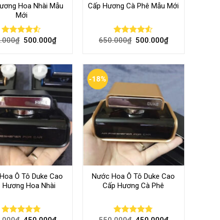
ương Hoa Nhài Mẫu
Cấp Hương Cà Phê Mẫu Mới
Mới
.000
₫
500.000
₫
650.000
₫
500.000
₫
Rated
Rated
4.50
out
4.50
out
of 5
of 5
-18%
Hoa Ô Tô Duke Cao
Nước Hoa Ô Tô Duke Cao
 Hương Hoa Nhài
Cấp Hương Cà Phê
.000
₫
450.000
₫
550.000
₫
450.000
₫