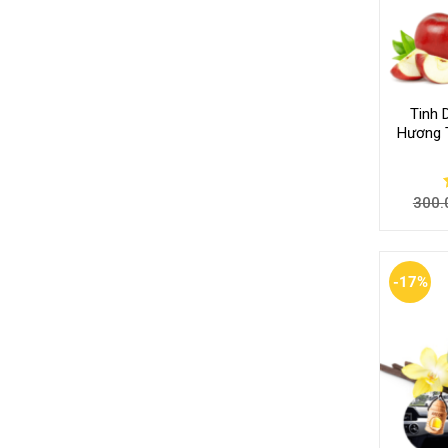
Tinh 
Hương 
300.
-17%