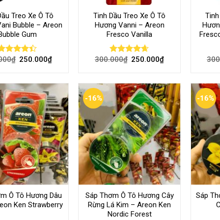
Dầu Treo Xe Ô Tô
Tinh Dầu Treo Xe Ô Tô
Tinh
ani Bubble – Areon
Hương Vanni – Areon
Hươn
Bubble Gum
Fresco Vanilla
Fresc
000
₫
250.000
₫
300.000
₫
250.000
₫
300
Rated
Rated
4.60
4.40
out
out of 5
of 5
-16%
-16%
ơm Ô Tô Hương Dâu
Sáp Thơm Ô Tô Hương Cây
Sáp Th
reon Ken Strawberry
Rừng Lá Kim – Areon Ken
C
Nordic Forest