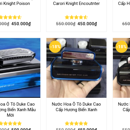
ri Knight Poison
Carori Knight Encoutnter
Cấp H
000
₫
450.000
₫
550.000
₫
450.000
₫
650
Rated
Rated
4.50
out
4.50
out
of 5
of 5
-18%
-18%
oa Ô Tô Duke Cao
Nước Hoa Ô Tô Duke Cao
Nước 
ơng Biển Xanh Mẫu
Cấp Hương Biển Xanh
Cấp
Mới
000
₫
500.000
₫
550.000
₫
450.000
₫
550