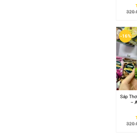
320.
-16%
Sáp Th
– 
320.