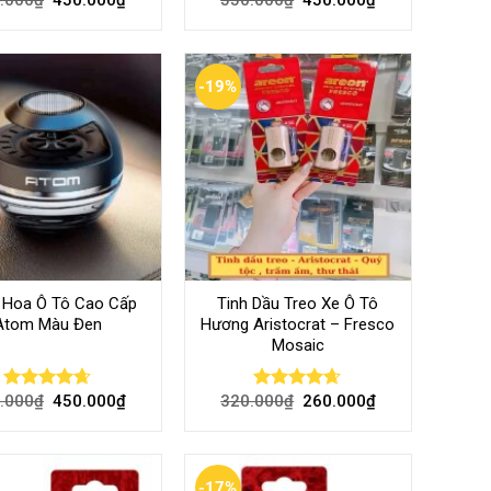
Rated
4.73
Rated
4.70
out of 5
out of 5
-19%
 Hoa Ô Tô Cao Cấp
Tinh Dầu Treo Xe Ô Tô
Atom Màu Đen
Hương Aristocrat – Fresco
Mosaic
.000
₫
450.000
₫
320.000
₫
260.000
₫
Rated
4.64
Rated
4.60
out of 5
out of 5
-17%