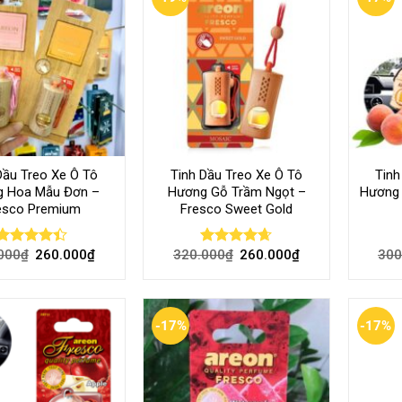
Dầu Treo Xe Ô Tô
Tinh Dầu Treo Xe Ô Tô
Tinh
 Hoa Mẫu Đơn –
Hương Gỗ Trầm Ngọt –
Hương 
esco Premium
Fresco Sweet Gold
000
₫
260.000
₫
320.000
₫
260.000
₫
300
Rated
Rated
4.60
4.40
out
out of 5
of 5
-17%
-17%