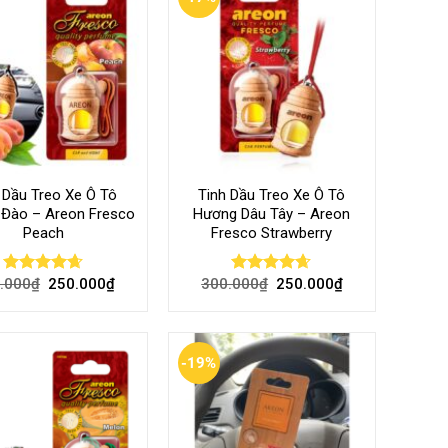
 Dầu Treo Xe Ô Tô
Tinh Dầu Treo Xe Ô Tô
Đào – Areon Fresco
Hương Dâu Tây – Areon
Peach
Fresco Strawberry
.000
₫
250.000
₫
300.000
₫
250.000
₫
Rated
4.60
Rated
4.60
out of 5
out of 5
-19%