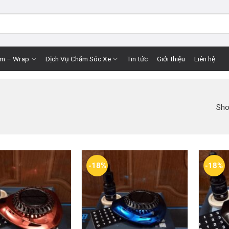
im – Wrap
Dịch Vụ Chăm Sóc Xe
Tin tức
Giới thiệu
Liên hệ
Sho
-18%
-18%