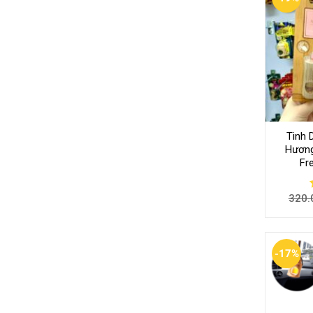
Tinh 
Hương
Fr
320.
-17%