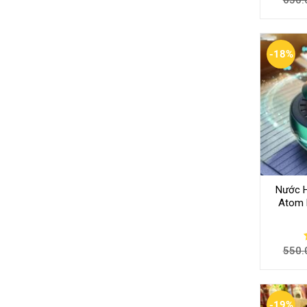
-18%
Nước 
Atom 
550.
-19%