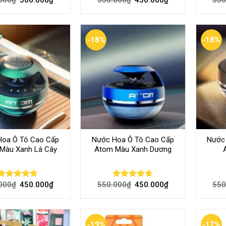
Rated
4.74
Rated
4.73
out of 5
out of 5
-18%
-18%
Hoa Ô Tô Cao Cấp
Nước Hoa Ô Tô Cao Cấp
Nước
Màu Xanh Lá Cây
Atom Màu Xanh Dương
000
₫
450.000
₫
550.000
₫
450.000
₫
550
Rated
4.70
Rated
4.70
out of 5
out of 5
-19%
-17%