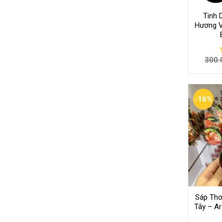
Tinh 
Hương V
300.
-16%
Sáp Th
Tây – A