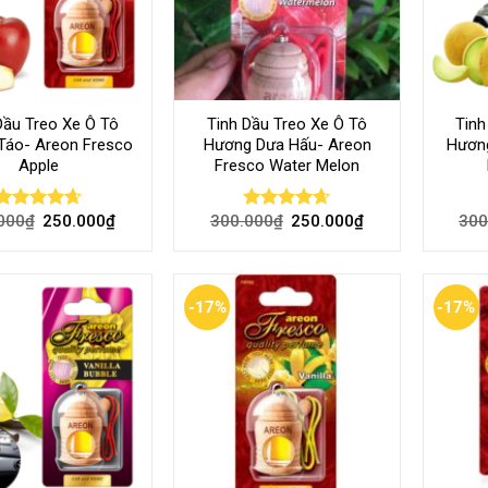
Dầu Treo Xe Ô Tô
Tinh Dầu Treo Xe Ô Tô
Tinh
Táo- Areon Fresco
Hương Dưa Hấu- Areon
Hương
Apple
Fresco Water Melon
000
₫
250.000
₫
300.000
₫
250.000
₫
300
Rated
4.60
Rated
4.60
out of 5
out of 5
-17%
-17%