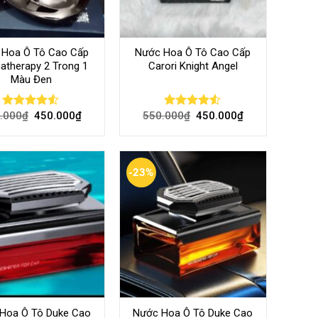
 Hoa Ô Tô Cao Cấp
Nước Hoa Ô Tô Cao Cấp
atherapy 2 Trong 1
Carori Knight Angel
Màu Đen
.000
₫
450.000
₫
550.000
₫
450.000
₫
Rated
Rated
4.50
out
4.50
out
of 5
of 5
-23%
Hoa Ô Tô Duke Cao
Nước Hoa Ô Tô Duke Cao