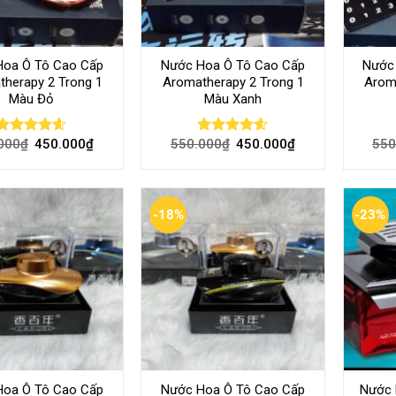
Hoa Ô Tô Cao Cấp
Nước Hoa Ô Tô Cao Cấp
Nước
herapy 2 Trong 1
Aromatherapy 2 Trong 1
Arom
Màu Đỏ
Màu Xanh
000
₫
450.000
₫
550.000
₫
450.000
₫
550
Rated
4.54
Rated
4.53
out of 5
out of 5
-18%
-23%
Hoa Ô Tô Cao Cấp
Nước Hoa Ô Tô Cao Cấp
Nước 