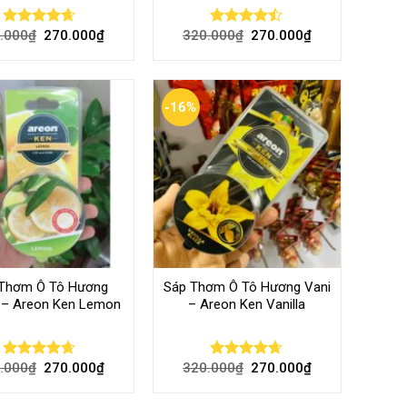
.000
₫
270.000
₫
320.000
₫
270.000
₫
Rated
4.60
Rated
out of 5
4.40
out
of 5
-16%
 Thơm Ô Tô Hương
Sáp Thơm Ô Tô Hương Vani
 – Areon Ken Lemon
– Areon Ken Vanilla
.000
₫
270.000
₫
320.000
₫
270.000
₫
Rated
4.60
Rated
4.60
out of 5
out of 5