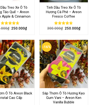
 Dầu Treo Xe Ô Tô
Tinh Dầu Treo Xe Ô Tô
g Táo Quế – Areon
Hương Cà Phê – Areon
o Apple & Cinnamon
Fresco Coffee
.000
₫
250.000
₫
300.000
₫
250.000
₫
Rated
4.60
Rated
4.60
out of 5
out of 5
-16%
ơm Ô Tô Areon Black
Sáp Thơm Ô Tô Hương Kẹo
ristal Cao Cấp
Gum Vani – Areon Ken
Vanilla Bubble