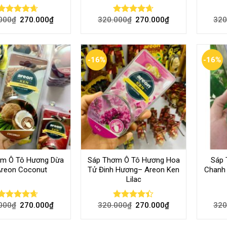
000
₫
270.000
₫
320.000
₫
270.000
₫
320
Rated
4.60
Rated
4.60
out of 5
out of 5
-16%
-16%
ơm Ô Tô Hương Dừa
Sáp Thơm Ô Tô Hương Hoa
Sáp
Areon Coconut
Tử Đinh Hương– Areon Ken
Chanh
Lilac
000
₫
270.000
₫
320.000
₫
270.000
₫
320
Rated
4.60
Rated
out of 5
4.40
out
of 5