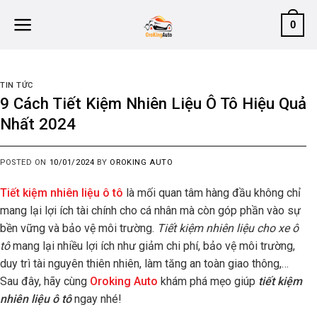
Skip
0
to
content
TIN TỨC
9 Cách Tiết Kiệm Nhiên Liệu Ô Tô Hiệu Quả
Nhất 2024
POSTED ON
10/01/2024
BY
OROKING AUTO
Tiết kiệm nhiên liệu ô tô
là mối quan tâm hàng đầu không chỉ
mang lại lợi ích tài chính cho cá nhân mà còn góp phần vào sự
bền vững và bảo vệ môi trường.
Tiết kiệm nhiên liệu cho xe ô
tô
mang lại nhiều lợi ích như giảm chi phí, bảo vệ môi trường,
duy trì tài nguyên thiên nhiên, làm tăng an toàn giao thông,…
Sau đây, hãy cùng
Oroking Auto
khám phá mẹo giúp
tiết kiệm
nhiên liệu ô tô
ngay nhé!