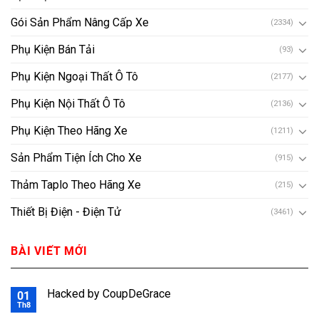
Gói Sản Phẩm Nâng Cấp Xe
(2334)
Phụ Kiện Bán Tải
(93)
Phụ Kiện Ngoại Thất Ô Tô
(2177)
Phụ Kiện Nội Thất Ô Tô
(2136)
Phụ Kiện Theo Hãng Xe
(1211)
Sản Phẩm Tiện Ích Cho Xe
(915)
Thảm Taplo Theo Hãng Xe
(215)
Thiết Bị Điện - Điện Tử
(3461)
BÀI VIẾT MỚI
Hacked by CoupDeGrace
01
Th8