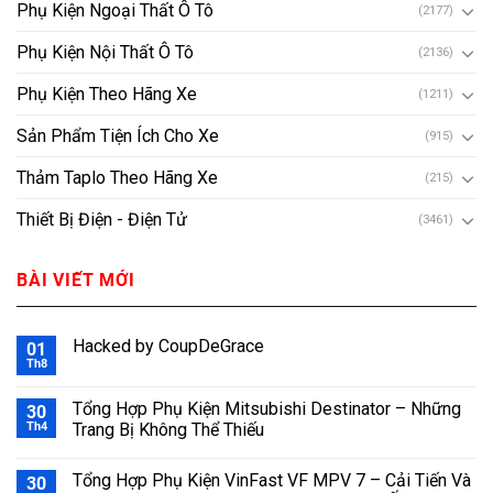
Phụ Kiện Ngoại Thất Ô Tô
(2177)
Phụ Kiện Nội Thất Ô Tô
(2136)
Phụ Kiện Theo Hãng Xe
(1211)
Sản Phẩm Tiện Ích Cho Xe
(915)
Thảm Taplo Theo Hãng Xe
(215)
Thiết Bị Điện - Điện Tử
(3461)
BÀI VIẾT MỚI
Hacked by CoupDeGrace
01
Th8
Tổng Hợp Phụ Kiện Mitsubishi Destinator – Những
30
Th4
Trang Bị Không Thể Thiếu
Tổng Hợp Phụ Kiện VinFast VF MPV 7 – Cải Tiến Và
30