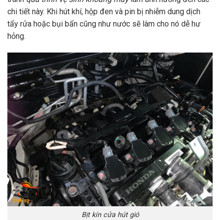
chi tiết này. Khi hút khí, hộp đen và pin bị nhiễm dung dịch
tẩy rửa hoặc bụi bẩn cũng như nước sẽ làm cho nó dễ hư
hỏng.
Bịt kín cửa hút gió