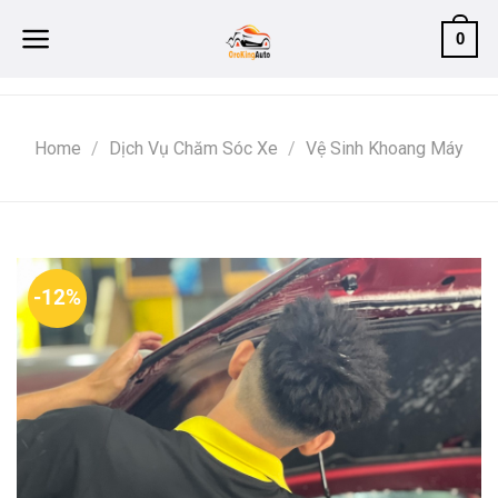
Skip
0
to
content
Home
/
Dịch Vụ Chăm Sóc Xe
/
Vệ Sinh Khoang Máy
-12%