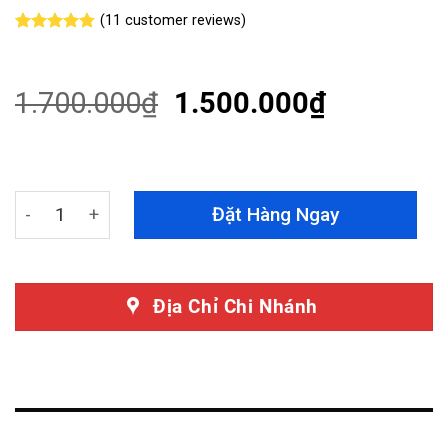
(
11
customer reviews)
Rated
11
4.73
out of 5
based on
customer
1.700.000
₫
1.500.000
₫
ratings
Vệ Sinh Khoang Máy Ô Tô Size Large Đạt Chuẩn Tại OroK
Đặt Hàng Ngay
Địa Chỉ Chi Nhánh