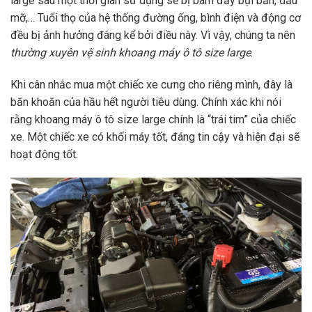
large sau một thời gian sử dụng sẽ bị bám đầy bụi bẩn, dầu
mỡ,… Tuổi thọ của hệ thống đường ống, bình điện và động cơ
đều bị ảnh hưởng đáng kể bởi điều này. Vì vậy, chúng ta nên
thường xuyên vệ sinh khoang máy ô tô size large
.
Khi cân nhắc mua một chiếc xe cưng cho riêng mình, đây là
băn khoăn của hầu hết người tiêu dùng. Chính xác khi nói
rằng khoang máy ô tô size large chính là “trái tim” của chiếc
xe. Một chiếc xe có khối máy tốt, đáng tin cậy và hiện đại sẽ
hoạt động tốt.