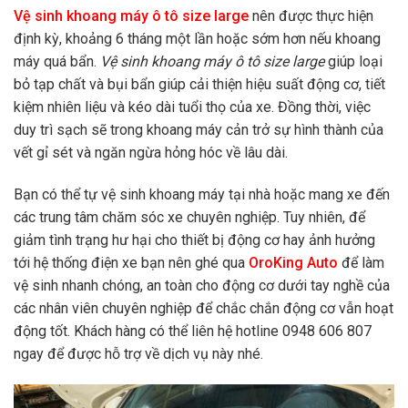
Vệ sinh khoang máy ô tô size large
nên được thực hiện
định kỳ, khoảng 6 tháng một lần hoặc sớm hơn nếu khoang
máy quá bẩn.
Vệ sinh khoang máy ô tô size large
giúp loại
bỏ tạp chất và bụi bẩn giúp cải thiện hiệu suất động cơ, tiết
kiệm nhiên liệu và kéo dài tuổi thọ của xe. Đồng thời, việc
duy trì sạch sẽ trong khoang máy cản trở sự hình thành của
vết gỉ sét và ngăn ngừa hỏng hóc về lâu dài.
Bạn có thể tự vệ sinh khoang máy tại nhà hoặc mang xe đến
các trung tâm chăm sóc xe chuyên nghiệp. Tuy nhiên, để
giảm tình trạng hư hại cho thiết bị động cơ hay ảnh hưởng
tới hệ thống điện xe bạn nên ghé qua
OroKing Auto
để làm
vệ sinh nhanh chóng, an toàn cho động cơ dưới tay nghề của
các nhân viên chuyên nghiệp để chắc chắn động cơ vẫn hoạt
động tốt. Khách hàng có thể liên hệ hotline 0948 606 807
ngay để được hỗ trợ về dịch vụ này nhé.