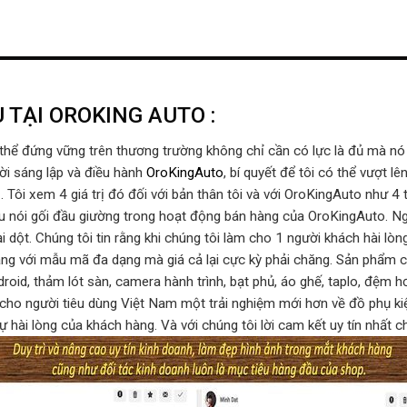
 TẠI OROKING AUTO :
thể đứng vững trên thương trường không chỉ cần có lực là đủ mà nó 
ười sáng lập và điều hành
OroKingAuto
, bí quyết để tôi có thể vượt l
N
. Tôi xem 4 giá trị đó đối với bản thân tôi và với OroKingAuto như 4
à câu nói gối đầu giường trong hoạt động bán hàng của OroKingAuto. N
ại dột. Chúng tôi tin rằng khi chúng tôi làm cho 1 người khách hài lò
ng với mẫu mã đa dạng mà giá cả lại cực kỳ phải chăng. Sản phẩm ch
oid, thảm lót sàn, camera hành trình, bạt phủ, áo ghế, taplo, đệm hơ
 cho người tiêu dùng Việt Nam một trải nghiệm mới hơn về đồ phụ ki
sự hài lòng của khách hàng. Và với chúng tôi lời cam kết uy tín nhất 