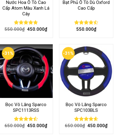
Nước Hoa Ô Tô Cao
Bạt Phủ Ô Tô Dù Oxford
Cấp Atom Màu Xanh Lá
Cao Cấp
Cây
550.000
₫
450.000
₫
550.000
₫
Rated
4.70
Rated
out of 5
4.50
out
of 5
-31%
-31%
Bọc Vô Lăng Sparco
Bọc Vô Lăng Sparco
SPC1113RSS
SPC103BLS
650.000
₫
450.000
₫
650.000
₫
450.000
₫
Rated
Rated
4.57
4.47
out
out of 5