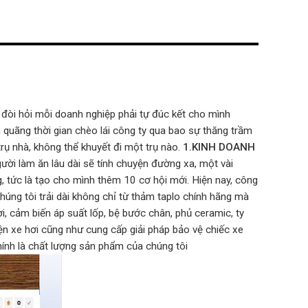
of 5
đòi hỏi mỗi doanh nghiệp phải tự đúc kết cho mình
ên quãng thời gian chèo lái công ty qua bao sự thăng trầm
 trụ nhà, không thể khuyết đi một trụ nào.
1.KINH DOANH
gười làm ăn lâu dài sẽ tính chuyện đường xa, một vài
ng, tức là tạo cho mình thêm 10 cơ hội mới. Hiện nay, công
úng tôi trải dài không chỉ từ thảm taplo chính hãng mà
i, cảm biến áp suất lốp, bệ bước chân, phủ ceramic, ty
ện xe hơi cũng như cung cấp giải pháp bảo vệ chiếc xe
chính là chất lượng sản phẩm của chúng tôi