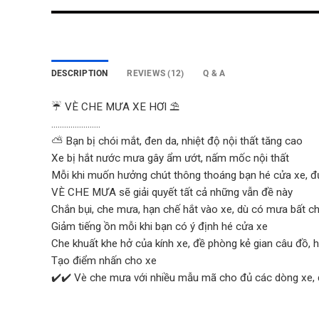
DESCRIPTION
REVIEWS (12)
Q & A
☔ VÈ CHE MƯA XE HƠI ⛱️
…………………..
⛅ Bạn bị chói mắt, đen da, nhiệt độ nội thất tăng cao
Xe bị hắt nước mưa gây ẩm ướt, nấm mốc nội thất
Mỗi khi muốn hưởng chút thông thoáng bạn hé cửa xe, đủ 
VÈ CHE MƯA sẽ giải quyết tất cả những vẫn đề này
Chắn bụi, che mưa, hạn chế hắt vào xe, dù có mưa bất c
Giảm tiếng ồn mỗi khi bạn có ý định hé cửa xe
Che khuất khe hở của kính xe, đề phòng kẻ gian câu đồ,
Tạo điểm nhấn cho xe
✔️✔️ Vè che mưa với nhiều mẫu mã cho đủ các dòng xe, đ