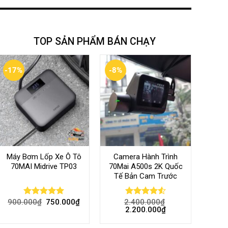
TOP SẢN PHẨM BÁN CHẠY
-17%
-8%
Máy Bơm Lốp Xe Ô Tô
Camera Hành Trình
70MAI Midrive TP03
70Mai A500s 2K Quốc
Tế Bản Cam Trước
900.000
₫
750.000
₫
2.400.000
₫
Rated
5.00
Rated
4.56
2.200.000
₫
out of 5
out of 5