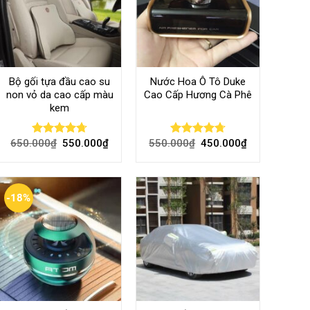
Bộ gối tựa đầu cao su
Nước Hoa Ô Tô Duke
non vỏ da cao cấp màu
Cao Cấp Hương Cà Phê
kem
650.000
₫
550.000
₫
550.000
₫
450.000
₫
Rated
4.70
Rated
4.70
out of 5
out of 5
-18%