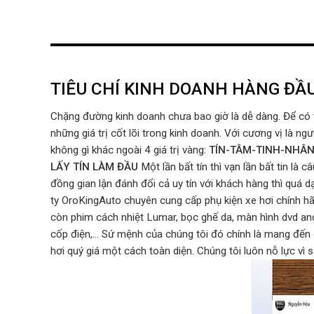
TIÊU CHÍ KINH DOANH HÀNG ĐẦU
Chặng đường kinh doanh chưa bao giờ là dễ dàng. Để có 
những giá trị cốt lõi trong kinh doanh. Với cương vị là ng
không gì khác ngoài 4 giá trị vàng:
TÍN-TÂM-TINH-NHÂ
LẤY TÍN LÀM ĐẦU
Một lần bất tín thì vạn lần bất tin l
đồng gian lận đánh đổi cả uy tín với khách hàng thì quá d
ty OroKingAuto chuyên cung cấp phụ kiện xe hơi chính hã
còn phim cách nhiệt Lumar, bọc ghế da, màn hình dvd andr
cốp điện,... Sứ mệnh của chúng tôi đó chính là mang đến
hơi quý giá một cách toàn diện. Chúng tôi luôn nỗ lực vì 