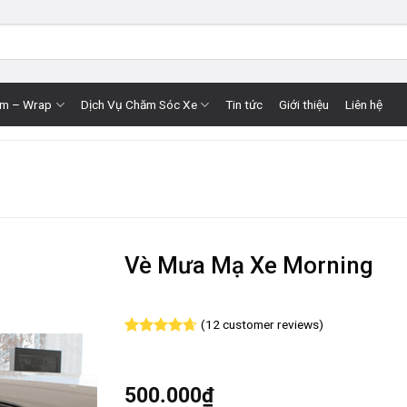
im – Wrap
Dịch Vụ Chăm Sóc Xe
Tin tức
Giới thiệu
Liên hệ
Vè Mưa Mạ Xe Morning
(
12
customer reviews)
Rated
12
4.67
out of 5
based on
customer
500.000
₫
ratings