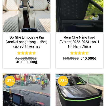
Độ Ghế Limousine Kia
Rèm Che Nắng Ford
Carnival sang trọng – đẳng
Everest 2022-2023 Loại 1
cấp số 1 hiện nay
Hít Nam Châm
45.000.000
₫
650.000
₫
540.000
₫
Rated
4.58
Rated
4.51
40.000.000
₫
out of 5
out of 5
-37%
-28%