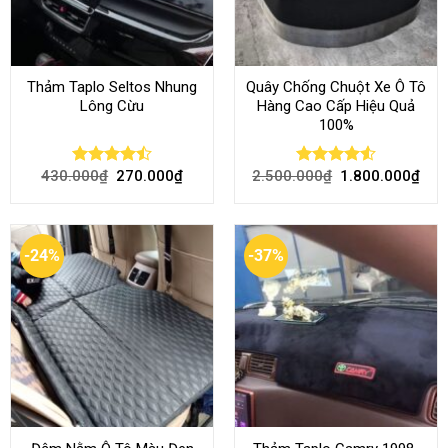
Thảm Taplo Seltos Nhung
Quây Chống Chuột Xe Ô Tô
Lông Cừu
Hàng Cao Cấp Hiệu Quả
100%
430.000
₫
270.000
₫
2.500.000
₫
1.800.000
₫
Rated
Rated
4.51
4.46
out
out of 5
of 5
-24%
-37%