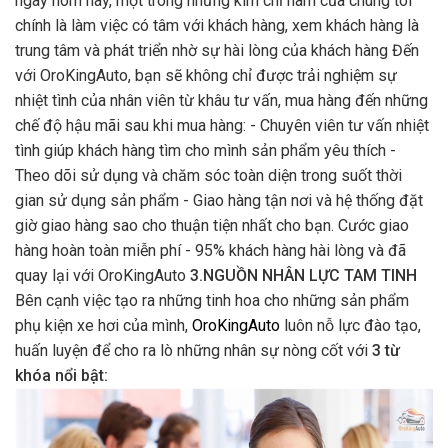
ngày hôm nay, một trong những kim chỉ nam của chúng tôi
chính là làm việc có tâm với khách hàng, xem khách hàng là
trung tâm và phát triển nhờ sự hài lòng của khách hàng Đến
với OroKingAuto, bạn sẽ không chỉ được trải nghiệm sự
nhiệt tình của nhân viên từ khâu tư vấn, mua hàng đến những
chế độ hậu mãi sau khi mua hàng: - Chuyên viên tư vấn nhiệt
tình giúp khách hàng tìm cho mình sản phẩm yêu thích -
Theo dõi sử dụng và chăm sóc toàn diện trong suốt thời
gian sử dụng sản phẩm - Giao hàng tận nơi và hệ thống đặt
giờ giao hàng sao cho thuận tiện nhất cho bạn. Cước giao
hàng hoàn toàn miễn phí - 95% khách hàng hài lòng và đã
quay lại với OroKingAuto
3.NGUỒN NHÂN LỰC TAM TINH
Bên cạnh việc tạo ra những tinh hoa cho những sản phẩm
phụ kiện xe hơi của mình,
OroKingAuto
luôn nỗ lực đào tạo,
huấn luyện để cho ra lò những nhân sự nòng cốt với
3 từ
khóa nổi bật: