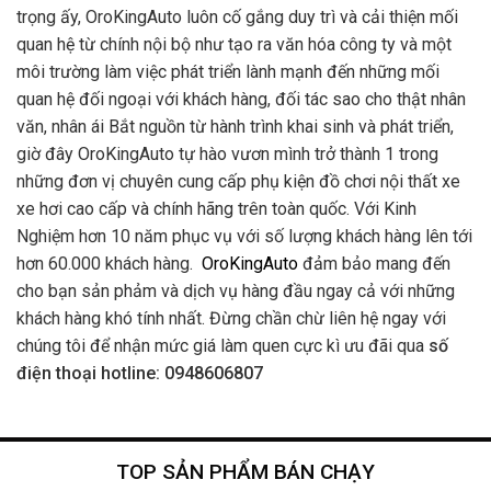
trọng ấy, OroKingAuto luôn cố gắng duy trì và cải thiện mối
quan hệ từ chính nội bộ như tạo ra văn hóa công ty và một
môi trường làm việc phát triển lành mạnh đến những mối
quan hệ đối ngoại với khách hàng, đối tác sao cho thật nhân
văn, nhân ái Bắt nguồn từ hành trình khai sinh và phát triển,
giờ đây OroKingAuto tự hào vươn mình trở thành 1 trong
những đơn vị chuyên cung cấp phụ kiện đồ chơi nội thất xe
xe hơi cao cấp và chính hãng trên toàn quốc. Với Kinh
Nghiệm hơn 10 năm phục vụ với số lượng khách hàng lên tới
hơn 60.000 khách hàng.
OroKingAuto
đảm bảo mang đến
cho bạn sản phảm và dịch vụ hàng đầu ngay cả với những
khách hàng khó tính nhất. Đừng chần chừ liên hệ ngay với
chúng tôi để nhận mức giá làm quen cực kì ưu đãi qua
số
điện thoại hotline: 0948606807
TOP SẢN PHẨM BÁN CHẠY