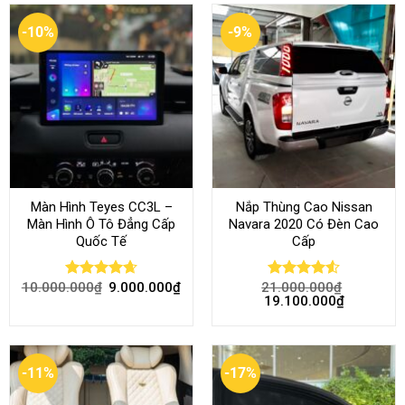
-10%
-9%
Màn Hình Teyes CC3L –
Nắp Thùng Cao Nissan
Màn Hình Ô Tô Đẳng Cấp
Navara 2020 Có Đèn Cao
Quốc Tế
Cấp
10.000.000
₫
9.000.000
₫
21.000.000
₫
Rated
4.68
Rated
4.52
19.100.000
₫
out of 5
out of 5
-11%
-17%