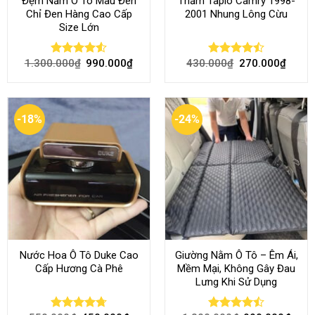
Đệm Nằm Ô Tô Màu Đen
Thảm Taplo Camry 1998-
Chỉ Đen Hàng Cao Cấp
2001 Nhung Lông Cừu
Size Lớn
1.300.000
₫
990.000
₫
430.000
₫
270.000
₫
Rated
4.54
Rated
out of 5
4.50
out
of 5
-18%
-24%
Nước Hoa Ô Tô Duke Cao
Giường Nằm Ô Tô – Êm Ái,
Cấp Hương Cà Phê
Mềm Mại, Không Gây Đau
Lưng Khi Sử Dụng