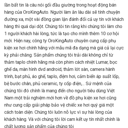
lần bất tin là câu nói gối đầu giường trong hoạt động bán
hàng của OroKingAuto. Người làm ăn lâu dài sẽ tính chuyện
đường xa, một vài đồng gian lận đánh đổi cả uy tín với khách
hàng thì quá dại dột. Chúng tôi tin rằng khi chúng tôi làm cho
1 người khách hài lòng, tức là tạo cho mình thêm 10 cơ hội
mới. Hiện nay, công ty OroKingAuto chuyên cung cấp phụ
kiện xe hơi chính hãng với mẫu mã đa dạng mà giá cả lại cực
kỳ phải chăng. Sản phẩm chúng tôi trải dài không chỉ từ
thảm taplo chính hãng mà còn phim cách nhiệt Lumar, bọc
ghế da, màn hình dvd android, thảm lót sàn, camera hành
trình, bạt phủ, áo ghế, taplo, đệm hơi, cảm biến áp suất lốp,
bệ bước chân, phủ ceramic, ty cốp điện,... Sứ mệnh của
chúng tôi đó chính là mang đến cho người tiêu dùng Việt
Nam một trải nghiệm mới hơn về đồ phụ kiện xe hơi cũng
như cung cấp giải pháp bảo vệ chiếc xe hơi quý giá một
cách toàn diện. Chúng tôi luôn nỗ lực vì sự hài lòng của
khách hàng. Và với chúng tôi lời cam kết uy tín nhất chính là
chất lượng sản phẩm của chúng tôi