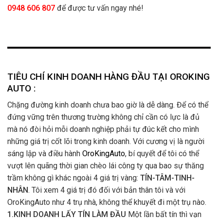
0948 606 807
để được tư vấn ngay nhé!
TIÊU CHÍ KINH DOANH HÀNG ĐẦU TẠI OROKING
AUTO :
Chặng đường kinh doanh chưa bao giờ là dễ dàng. Để có thể
đứng vững trên thương trường không chỉ cần có lực là đủ
mà nó đòi hỏi mỗi doanh nghiệp phải tự đúc kết cho mình
những giá trị cốt lõi trong kinh doanh. Với cương vị là người
sáng lập và điều hành
OroKingAuto
, bí quyết để tôi có thể
vượt lên quãng thời gian chèo lái công ty qua bao sự thăng
trầm không gì khác ngoài 4 giá trị vàng:
TÍN-TÂM-TINH-
NHÂN
. Tôi xem 4 giá trị đó đối với bản thân tôi và với
OroKingAuto như 4 trụ nhà, không thể khuyết đi một trụ nào.
1.KINH DOANH LẤY TÍN LÀM ĐẦU
Một lần bất tín thì vạn