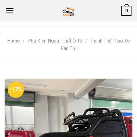
Skip
0
to
content
Home
/
Phụ Kiện Ngoại Thất Ô Tô
/
Thanh Thể Thao Xe
Bán Tải
-17%