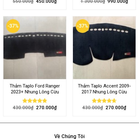
550.000
₫
450.000
₫
1.300.000
₫
990.000
₫
Rated
4.70
Rated
out of 5
4.45
out
of 5
-37%
-37%
Thảm Taplo Ford Ranger
Thảm Taplo Accent 2009-
2023+ Nhung Lông Cừu
2017 Nhung Lông Cừu
430.000
₫
270.000
₫
430.000
₫
270.000
₫
Rated
4.80
Rated
4.64
out of 5
out of 5
Về Chúng Tôi