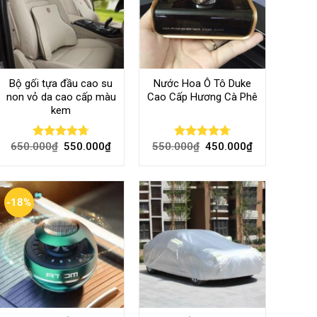
Bộ gối tựa đầu cao su
Nước Hoa Ô Tô Duke
non vỏ da cao cấp màu
Cao Cấp Hương Cà Phê
kem
650.000
₫
550.000
₫
550.000
₫
450.000
₫
Rated
4.70
Rated
4.70
out of 5
out of 5
-18%