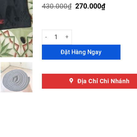
based on
430.000
₫
270.000
₫
customer
ratings
Thảm Taplo Everest 2015-2022 Nhung 
Đặt Hàng Ngay
Địa Chỉ Chi Nhánh