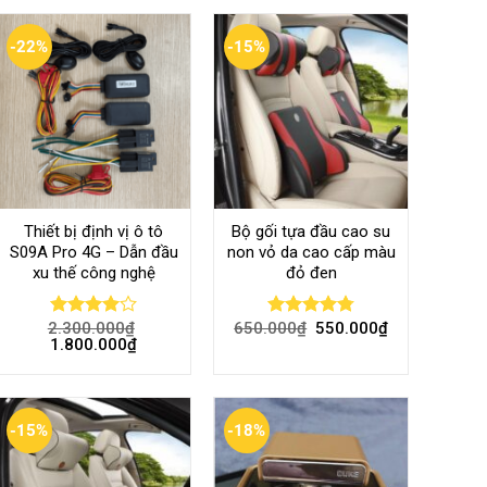
-22%
-15%
Thiết bị định vị ô tô
Bộ gối tựa đầu cao su
S09A Pro 4G – Dẫn đầu
non vỏ da cao cấp màu
xu thế công nghệ
đỏ đen
2.300.000
₫
650.000
₫
550.000
₫
Rated
Rated
4.80
1.800.000
₫
4.00
out
out of 5
of 5
-15%
-18%