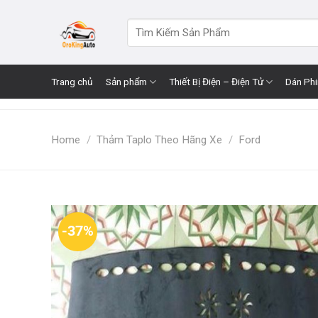
Skip
to
Search
for:
content
Trang chủ
Sản phẩm
Thiết Bị Điện – Điện Tử
Dán Ph
Home
/
Thảm Taplo Theo Hãng Xe
/
Ford
-37%