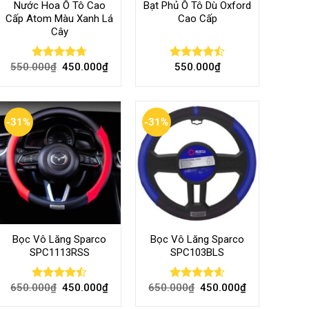
Nước Hoa Ô Tô Cao
Bạt Phủ Ô Tô Dù Oxford
Cấp Atom Màu Xanh Lá
Cao Cấp
Cây
550.000
₫
450.000
₫
550.000
₫
Rated
4.70
Rated
out of 5
4.50
out
of 5
-31%
-31%
Bọc Vô Lăng Sparco
Bọc Vô Lăng Sparco
SPC1113RSS
SPC103BLS
650.000
₫
450.000
₫
650.000
₫
450.000
₫
Rated
Rated
4.57
4.47
out
out of 5