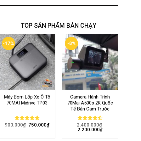
TOP SẢN PHẨM BÁN CHẠY
-17%
-8%
Máy Bơm Lốp Xe Ô Tô
Camera Hành Trình
70MAI Midrive TP03
70Mai A500s 2K Quốc
Tế Bản Cam Trước
900.000
₫
750.000
₫
2.400.000
₫
Rated
5.00
Rated
4.56
2.200.000
₫
out of 5
out of 5