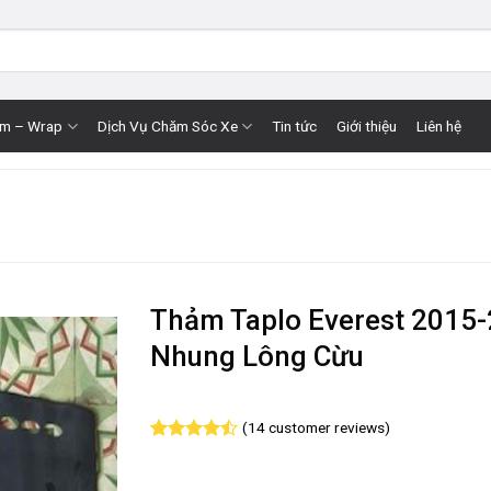
im – Wrap
Dịch Vụ Chăm Sóc Xe
Tin tức
Giới thiệu
Liên hệ
Thảm Taplo Everest 2015
Nhung Lông Cừu
(
14
customer reviews)
Rated
14
4.50
out
of 5