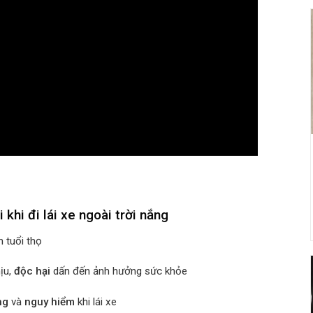
 khi đi lái xe ngoài trời nắng
m tuổi thọ
ịu,
độc hại
dấn đến ảnh hưởng sức khỏe
ng
và
nguy hiểm
khi lái xe