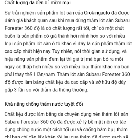
Chất lượng da bền bỉ, mềm mại.
Sự trải nghiệm sản phẩm lót sàn của
Orokingauto
đã được
đánh giá khách quan sau khi mua dùng thảm lót sàn Subaru
Forester 360 độ là có chất lượng rất tốt, chỉ có một chút
buồn là sản phẩm có giá thành hơi nhỉnh hơn so với nhiều
loại sản phẩm lót sàn ô tô khác vì đây là sản phẩm thảm lót
cao cấp nhất hiện nay. Tuy nhiên, nói thời gian sử dụng, và
hiệu năng sản phẩm đem lại thì giá trị mà bạn bỏ ra mỗi
ngày sẽ thấp hơn nhiều so với nhiều loại thảm khác mà bạn
phải thay thế 1 lần/năm. Thảm lót sàn Subaru Forester 360
độ được làm bằng chất liệu da cao cấp và sở hữu độ dày
gấp 3 lần so với thảm da thông thường.
Khả năng chống thấm nước tuyệt đối
Chất liệu được làm bằng da chuyên dụng nên thảm lót sàn
Subaru Forester 360 độ đã được xử lý bề mặt nên có tác
dụng chống nước một cách tối ưu và chống bám bụi, thậm
chí bạn chỉ cần lấy khăn rồi lau qua thảm đã được sạch sẽ