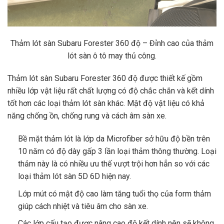
Thảm lót sàn Subaru Forester 360 độ – Đỉnh cao
của thảm
lót sàn ô tô may thủ công.
Thảm lót sàn Subaru Forester 360 độ được thiết kế gồm
nhiều lớp vật liệu rất chất lượng có độ chắc chắn và kết dính
tốt hơn các loại thảm lót sàn khác. Mật độ vật liệu có khả
năng chống ồn, chống rung và cách âm sàn xe.
Bề mặt thảm lót là lớp da Microfiber sở hữu độ bền trên
10 năm có độ dày gấp 3 lần loại thảm thông thường. Loại
thảm này là có nhiều ưu thế vượt trội hơn hẳn so với các
loại thảm lót sàn 5D 6D hiện nay.
Lớp mút có mật độ cao làm tăng tuổi thọ của form thảm
giúp cách nhiệt và tiêu âm cho sàn xe.
Các lớp cấu tạo được nâng cao độ kết dính nên sẽ không