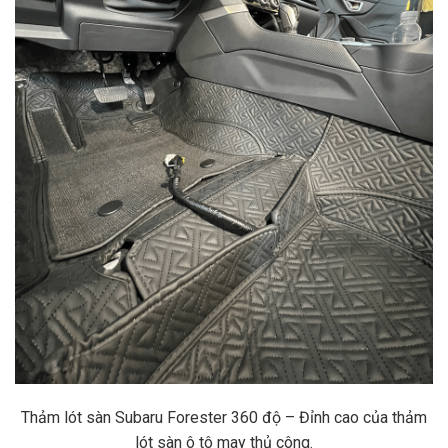
Thảm lót sàn Subaru Forester 360 độ – Đỉnh cao của thảm
lót sàn ô tô may thủ công.