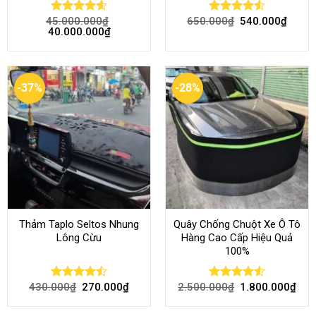
45.000.000
₫
650.000
₫
540.000
₫
Rated
4.58
Rated
4.51
40.000.000
₫
out of 5
out of 5
-37%
-28%
Thảm Taplo Seltos Nhung
Quây Chống Chuột Xe Ô Tô
Lông Cừu
Hàng Cao Cấp Hiệu Quả
100%
430.000
₫
270.000
₫
2.500.000
₫
1.800.000
₫
Rated
Rated
4.51
4.46
out
out of 5
of 5