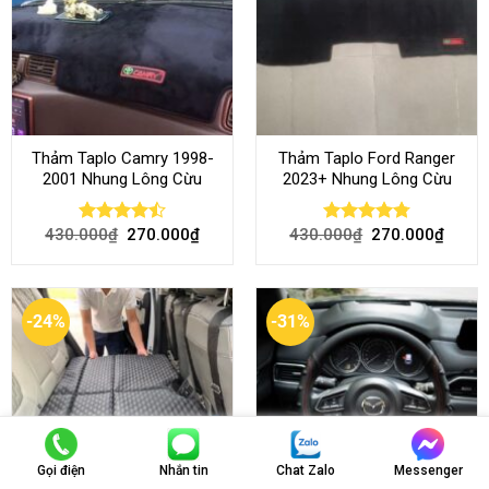
Thảm Taplo Camry 1998-
Thảm Taplo Ford Ranger
2001 Nhung Lông Cừu
2023+ Nhung Lông Cừu
430.000
₫
270.000
₫
430.000
₫
270.000
₫
Rated
Rated
4.80
4.50
out
out of 5
of 5
-24%
-31%
Gọi điện
Nhắn tin
Chat Zalo
Messenger