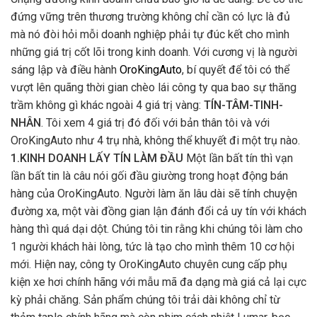
đứng vững trên thương trường không chỉ cần có lực là đủ
mà nó đòi hỏi mỗi doanh nghiệp phải tự đúc kết cho mình
những giá trị cốt lõi trong kinh doanh. Với cương vị là người
sáng lập và điều hành
OroKingAuto
, bí quyết để tôi có thể
vượt lên quãng thời gian chèo lái công ty qua bao sự thăng
trầm không gì khác ngoài 4 giá trị vàng:
TÍN-TÂM-TINH-
NHÂN
. Tôi xem 4 giá trị đó đối với bản thân tôi và với
OroKingAuto như 4 trụ nhà, không thể khuyết đi một trụ nào.
1.KINH DOANH LẤY TÍN LÀM ĐẦU
Một lần bất tín thì vạn
lần bất tin là câu nói gối đầu giường trong hoạt động bán
hàng của OroKingAuto. Người làm ăn lâu dài sẽ tính chuyện
đường xa, một vài đồng gian lận đánh đổi cả uy tín với khách
hàng thì quá dại dột. Chúng tôi tin rằng khi chúng tôi làm cho
1 người khách hài lòng, tức là tạo cho mình thêm 10 cơ hội
mới. Hiện nay, công ty OroKingAuto chuyên cung cấp phụ
kiện xe hơi chính hãng với mẫu mã đa dạng mà giá cả lại cực
kỳ phải chăng. Sản phẩm chúng tôi trải dài không chỉ từ