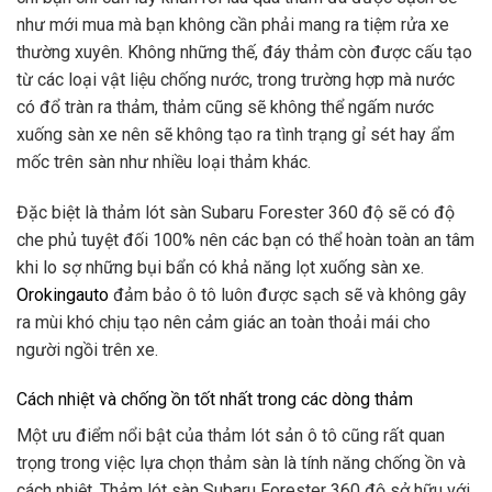
như mới mua mà bạn không cần phải mang ra tiệm rửa xe
thường xuyên. Không những thế, đáy thảm còn được cấu tạo
từ các loại vật liệu chống nước, trong trường hợp mà nước
có đổ tràn ra thảm, thảm cũng sẽ không thể ngấm nước
xuống sàn xe nên sẽ không tạo ra tình trạng gỉ sét hay ẩm
mốc trên sàn như nhiều loại thảm khác.
Đặc biệt là thảm lót sàn Subaru Forester 360 độ sẽ có độ
che phủ tuyệt đối 100% nên các bạn có thể hoàn toàn an tâm
khi lo sợ những bụi bẩn có khả năng lọt xuống sàn xe.
Orokingauto
đảm bảo ô tô luôn được sạch sẽ và không gây
ra mùi khó chịu tạo nên cảm giác an toàn thoải mái cho
người ngồi trên xe.
Cách nhiệt và chống ồn tốt nhất trong các dòng thảm
Một ưu điểm nổi bật của thảm lót sản ô tô cũng rất quan
trọng trong việc lựa chọn thảm sàn là tính năng chống ồn và
cách nhiệt. Thảm lót sàn Subaru Forester 360 độ sở hữu với