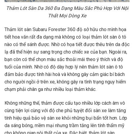
Thảm Lót Sàn Da 360 Đa Dạng Màu Sắc Phù Hợp Với Nội
Thất Mọi Dòng Xe
Thảm lót sàn Subaru Forester 360 độ sở hữu cho mình họa
tiết hoa văn rất đa dạng mà không có loại thảm lót sàn ô tô
nào có thể sánh được. Nhờ có họa tiết được thêu trên da độc
lạ đã thể hiện sự sang trọng cho chiếc xe của bạn. Ngoài ra,
bạn còn có thể chọn màu sắc thoải mái theo ý thích và độ
tuổi của mình. Nhờ có độ dày hợp lý nên thảm lót sàn ô tô
đảm bảo được tính hài hoà và không gây cảm giác bí bách
cho người ngồi ở trên xe, không gây ra tình trạng nguy hiểm
chạm phải chân ga như nhiều loại thảm khác.
Không những thế, thảm được cấu tạo nhiều lớp cách âm vô
cùng tiện lợi cùng với độ che phủ tuyệt đối sàn xe làm tăng
tính hiệu quả bảo vệ sàn xe khỏi những bụi bẩn tốt hơn. Lớp
da sáng bóng, mềm mại nhưng trầm tăng lên tính thẩm mỹ
cho không gian nội thất của xe. Đặc biệt, thảm lót sàn