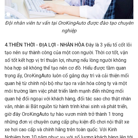
Đội nhân viên tư vấn tại OroKingAuto được đào tạo chuyên
nghiệp
4.THIÊN THỜI - ĐỊA LỢI - NHÂN HÒA
Đây là 3 yếu tố cốt lõi
tạo nên sự thành công của một con người. Thời cơ tốt, vận
số tốt kết hợp vị trí thuận lợi, nhưng nếu lòng người không
hòa hợp sẽ không thể tạo nên cơ đồ. Hiểu được tầm quan
trọng ấy, OroKingAuto luôn cố gắng duy trì và cải thiện mối
quan hệ từ chính nội bộ như tạo ra văn hóa công ty và một
môi trường làm việc phát triển lành mạnh đến những mối
quan hệ đối ngoại với khách hàng, đối tác sao cho thật nhân
văn, nhân ái Bắt nguồn từ hành trình khai sinh và phát triển,
giờ đây OroKingAuto tự hào vươn mình trở thành 1 trong
những đơn vị chuyên cung cấp phụ kiện đồ chơi nội thất xe
xe hơi cao cấp và chính hãng trên toàn quốc. Với Kinh
Nghiệm hơn 10 năm phục vụ với số lượng khách hàng lên tới