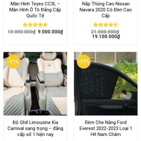
Màn Hình Teyes CC3L –
Nắp Thùng Cao Nissan
Màn Hình Ô Tô Đẳng Cấp
Navara 2020 Có Đèn Cao
Quốc Tế
Cấp
10.000.000
₫
9.000.000
₫
21.000.000
₫
Rated
4.68
Rated
4.52
19.100.000
₫
out of 5
out of 5
-11%
-17%
Độ Ghế Limousine Kia
Rèm Che Nắng Ford
Carnival sang trọng – đẳng
Everest 2022-2023 Loại 1
cấp số 1 hiện nay
Hít Nam Châm