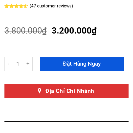
(
47
customer reviews)
Rated
47
4.47
out
of 5
based on
3.800.000
₫
3.200.000
₫
customer
ratings
Thảm Lót Sàn Subaru Forester 360 Độ Cao Cấp quantity
Đặt Hàng Ngay
Địa Chỉ Chi Nhánh