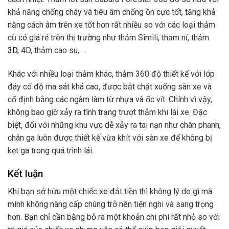
khả năng chống cháy và tiêu âm chống ồn cực tốt, tăng khả
năng cách âm trên xe tốt hơn rất nhiều so với các loại thảm
cũ có giá rẻ trên thị trường như thảm Simili, thảm nỉ, thảm
3D
, 4D, thảm cao su, …
Khác với nhiều loại thảm khác, thảm 360 độ thiết kế với lớp
đáy có độ ma sát khá cao, được bắt chặt xuống sàn xe và
cố định bằng các ngàm làm từ nhựa và ốc vít. Chính vì vậy,
không bao giờ xảy ra tình trạng trượt thảm khi lái xe. Đặc
biệt, đối với những khu vực dễ xảy ra tai nạn như chân phanh,
chân ga luôn được thiết kế vừa khít với sàn xe để không bị
kẹt ga trong quá trình lái.
Kết luận
Khi bạn sở hữu một chiếc xe đắt tiền thì không lý do gì mà
mình không nâng cấp chúng trở nên tiện nghi và sang trọng
hơn. Bạn chỉ cần bằng bỏ ra một khoản chi phí rất nhỏ so với