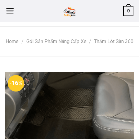
Skip
0
to
content
Home
/
Gói Sản Phẩm Nâng Cấp Xe
/
Thảm Lót Sàn 360
-16%