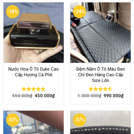
-18%
-24%
Nước Hoa Ô Tô Duke Cao
Đệm Nằm Ô Tô Màu Đen
Cấp Hương Cà Phê
Chỉ Đen Hàng Cao Cấp
Size Lớn
550.000
₫
450.000
₫
1.300.000
₫
990.000
₫
Rated
4.70
Rated
4.54
out of 5
out of 5
-37%
-37%