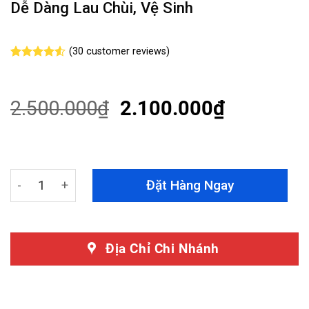
Dễ Dàng Lau Chùi, Vệ Sinh
(
30
customer reviews)
Rated
30
4.53
out of 5
based on
customer
2.500.000
₫
2.100.000
₫
ratings
Thảm Lót Sàn Mitsubishi Xforce Hiệu Kardo - Thiết Kế 
Đặt Hàng Ngay
Địa Chỉ Chi Nhánh