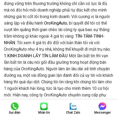
đứng vững trên thương trường không chỉ cần có lực là đủ
mà nó đòi hỏi mỗi doanh nghiệp phải tự đúc kết cho mình
những giá trị cốt lõi trong kinh doanh. Với cương vị là người
sáng lập và điều hành
OroKingAuto
, bí quyết để tôi có thể
vượt lên quãng thời gian chèo lái công ty qua bao sự thăng
trầm không gì khác ngoài 4 giá trị vàng:
TÍN-TÂM-TINH-
NHÂN
. Tôi xem 4 giá trị đó đối với bản thân tôi và với
OroKingAuto như 4 trụ nhà, không thể khuyết đi một trụ nào.
1.KINH DOANH LẤY TÍN LÀM ĐẦU
Một lần bất tín thì vạn
lần bất tin là câu nói gối đầu giường trong hoạt động bán
hàng của OroKingAuto. Người làm ăn lâu dài sẽ tính chuyện
đường xa, một vài đồng gian lận đánh đổi cả uy tín với khách
hàng thì quá dại dột. Chúng tôi tin rằng khi chúng tôi làm cho
1 người khách hài lòng, tức là tạo cho mình thêm 10 cơ hội
mới. Hiện nay, công ty OroKingAuto chuyên cung cấp phụ
kiện xe hơi chính hãng với mẫu mã đa dạng mà giá cả lại cực
kỳ phải chăng. Sản phẩm chúng tôi trải dài không chỉ từ
Gọi điện
Nhắn tin
Chat Zalo
Messenger
thảm taplo chính hãng mà còn phim cách nhiệt Lumar, bọc