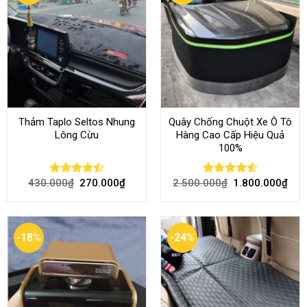
Thảm Taplo Seltos Nhung
Quây Chống Chuột Xe Ô Tô
Lông Cừu
Hàng Cao Cấp Hiệu Quả
100%
430.000
₫
270.000
₫
2.500.000
₫
1.800.000
₫
Rated
Rated
4.51
4.46
out
out of 5
of 5
-18%
-24%