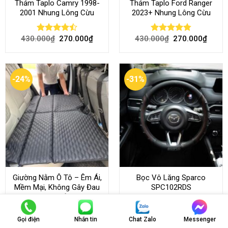
Thảm Taplo Camry 1998-
Thảm Taplo Ford Ranger
2001 Nhung Lông Cừu
2023+ Nhung Lông Cừu
430.000
₫
270.000
₫
430.000
₫
270.000
₫
Rated
Rated
4.80
4.50
out
out of 5
of 5
-24%
-31%
Giường Nằm Ô Tô – Êm Ái,
Bọc Vô Lăng Sparco
Mềm Mại, Không Gây Đau
SPC102RDS
Lưng Khi Sử Dụng
Gọi điện
Nhắn tin
Chat Zalo
Messenger
1.300.000
₫
990.000
₫
650.000
₫
450.000
₫
Rated
Rated