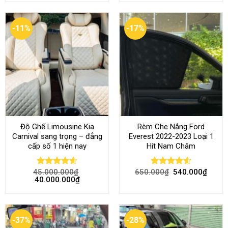
-11%
-17%
Độ Ghế Limousine Kia
Rèm Che Nắng Ford
Carnival sang trọng – đẳng
Everest 2022-2023 Loại 1
cấp số 1 hiện nay
Hít Nam Châm
45.000.000
₫
650.000
₫
540.000
₫
Rated
4.58
Rated
4.51
40.000.000
₫
out of 5
out of 5
-37%
-28%