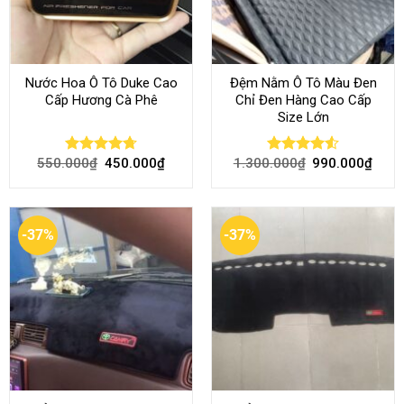
Nước Hoa Ô Tô Duke Cao
Đệm Nằm Ô Tô Màu Đen
Cấp Hương Cà Phê
Chỉ Đen Hàng Cao Cấp
Size Lớn
550.000
₫
450.000
₫
1.300.000
₫
990.000
₫
Rated
4.70
Rated
4.54
out of 5
out of 5
-37%
-37%