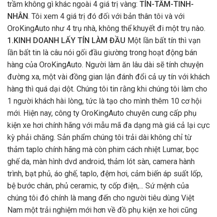
trầm không gì khác ngoài 4 giá trị vàng:
TÍN-TÂM-TINH-
NHÂN
. Tôi xem 4 giá trị đó đối với bản thân tôi và với
OroKingAuto như 4 trụ nhà, không thể khuyết đi một trụ nào.
1.KINH DOANH LẤY TÍN LÀM ĐẦU
Một lần bất tín thì vạn
lần bất tin là câu nói gối đầu giường trong hoạt động bán
hàng của OroKingAuto. Người làm ăn lâu dài sẽ tính chuyện
đường xa, một vài đồng gian lận đánh đổi cả uy tín với khách
hàng thì quá dại dột. Chúng tôi tin rằng khi chúng tôi làm cho
1 người khách hài lòng, tức là tạo cho mình thêm 10 cơ hội
mới. Hiện nay, công ty OroKingAuto chuyên cung cấp phụ
kiện xe hơi chính hãng với mẫu mã đa dạng mà giá cả lại cực
kỳ phải chăng. Sản phẩm chúng tôi trải dài không chỉ từ
thảm taplo chính hãng mà còn phim cách nhiệt Lumar, bọc
ghế da, màn hình dvd android, thảm lót sàn, camera hành
trình, bạt phủ, áo ghế, taplo, đệm hơi, cảm biến áp suất lốp,
bệ bước chân, phủ ceramic, ty cốp điện,... Sứ mệnh của
chúng tôi đó chính là mang đến cho người tiêu dùng Việt
Nam một trải nghiệm mới hơn về đồ phụ kiện xe hơi cũng