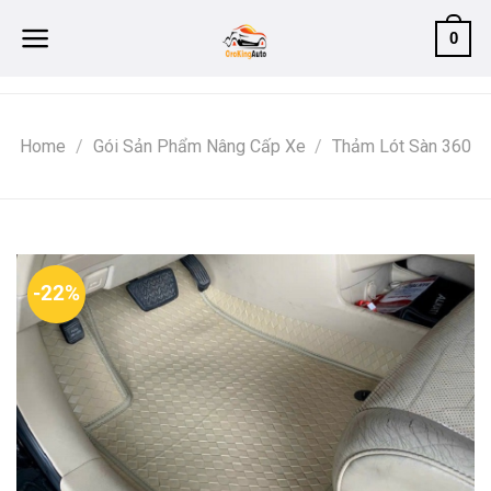
Skip
0
to
content
Home
/
Gói Sản Phẩm Nâng Cấp Xe
/
Thảm Lót Sàn 360
-22%