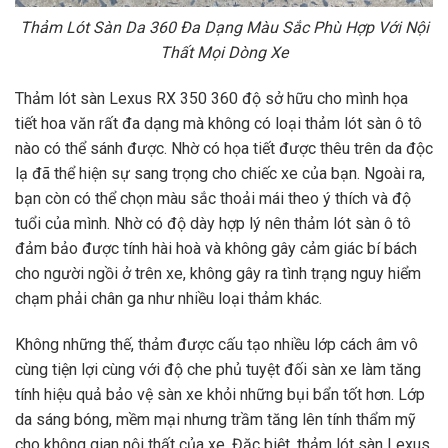
Thảm Lót Sàn Da 360 Đa Dạng Màu Sắc Phù Hợp Với Nội
Thất Mọi Dòng Xe
Thảm lót sàn Lexus RX 350 360 độ sở hữu cho mình họa
tiết hoa văn rất đa dạng mà không có loại thảm lót sàn ô tô
nào có thể sánh được. Nhờ có họa tiết được thêu trên da độc
lạ đã thể hiện sự sang trọng cho chiếc xe của bạn. Ngoài ra,
bạn còn có thể chọn màu sắc thoải mái theo ý thích và độ
tuổi của mình. Nhờ có độ dày hợp lý nên thảm lót sàn ô tô
đảm bảo được tính hài hoà và không gây cảm giác bí bách
cho người ngồi ở trên xe, không gây ra tình trạng nguy hiểm
chạm phải chân ga như nhiều loại thảm khác.
Không những thế, thảm được cấu tạo nhiều lớp cách âm vô
cùng tiện lợi cùng với độ che phủ tuyệt đối sàn xe làm tăng
tính hiệu quả bảo vệ sàn xe khỏi những bụi bẩn tốt hơn. Lớp
da sáng bóng, mềm mại nhưng trầm tăng lên tính thẩm mỹ
cho không gian nội thất của xe. Đặc biệt, thảm lót sàn Lexus