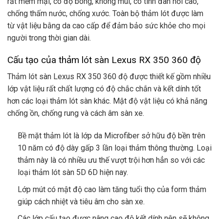
rất mềm mại, có độ bóng, không mùi, có tính đàn hồi cao,
chống thấm nước, chống xước. Toàn bộ thảm lót được làm
từ vật liệu bằng da cao cấp để đảm bảo sức khỏe cho mọi
người trong thời gian dài.
Cấu tạo của thảm lót sàn Lexus RX 350 360 độ
Thảm lót sàn Lexus RX 350 360 độ được thiết kế gồm nhiều
lớp vật liệu rất chất lượng có độ chắc chắn và kết dính tốt
hơn các loại thảm lót sàn khác. Mật độ vật liệu có khả năng
chống ồn, chống rung và cách âm sàn xe.
Bề mặt thảm lót là lớp da Microfiber sở hữu độ bền trên
10 năm có độ dày gấp 3 lần loại thảm thông thường. Loại
thảm này là có nhiều ưu thế vượt trội hơn hẳn so với các
loại thảm lót sàn 5D 6D hiện nay.
Lớp mút có mật độ cao làm tăng tuổi thọ của form thảm
giúp cách nhiệt và tiêu âm cho sàn xe.
Các lớp cấu tạo được nâng cao độ kết dính nên sẽ không