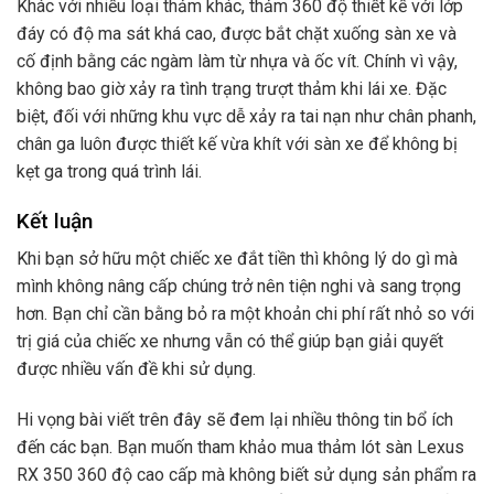
Khác với nhiều loại thảm khác, thảm 360 độ thiết kế với lớp
đáy có độ ma sát khá cao, được bắt chặt xuống sàn xe và
cố định bằng các ngàm làm từ nhựa và ốc vít. Chính vì vậy,
không bao giờ xảy ra tình trạng trượt thảm khi lái xe. Đặc
biệt, đối với những khu vực dễ xảy ra tai nạn như chân phanh,
chân ga luôn được thiết kế vừa khít với sàn xe để không bị
kẹt ga trong quá trình lái.
Kết luận
Khi bạn sở hữu một chiếc xe đắt tiền thì không lý do gì mà
mình không nâng cấp chúng trở nên tiện nghi và sang trọng
hơn. Bạn chỉ cần bằng bỏ ra một khoản chi phí rất nhỏ so với
trị giá của chiếc xe nhưng vẫn có thể giúp bạn giải quyết
được nhiều vấn đề khi sử dụng.
Hi vọng bài viết trên đây sẽ đem lại nhiều thông tin bổ ích
đến các bạn. Bạn muốn tham khảo mua thảm lót sàn Lexus
RX 350 360 độ cao cấp mà không biết sử dụng sản phẩm ra