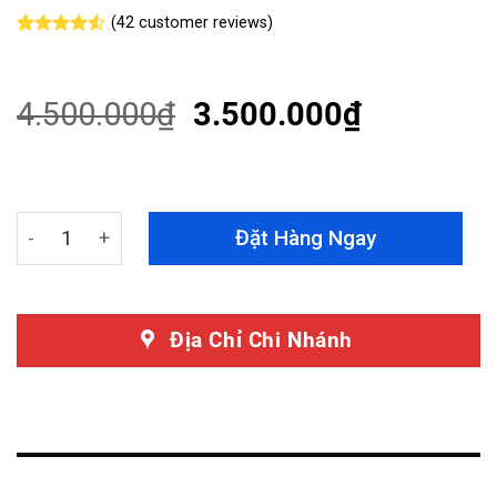
(
42
customer reviews)
Rated
42
4.50
out
of 5
based on
4.500.000
₫
3.500.000
₫
customer
ratings
Thảm Lót Sàn Lexus RX 350 360 Độ Cao Cấp quantity
Đặt Hàng Ngay
Địa Chỉ Chi Nhánh