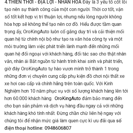
4.THIÊN THỜI - ĐỊA LỢI - NHÂN HÒA
Đây là 3 yếu tố cốt lõi
tạo nên sự thành công của một con người. Thời cơ tốt, vận
số tốt kết hợp vị trí thuận lợi, nhưng nếu lòng người không
hòa hợp sẽ không thể tạo nên cơ đồ. Hiểu được tầm quan
trọng ấy, OroKingAuto luôn cố gắng duy trì và cải thiện mối
quan hệ từ chính nội bộ như tạo ra văn hóa công ty và một
môi trường làm việc phát triển lành mạnh đến những mối
quan hệ đối ngoại với khách hàng, đối tác sao cho thật nhân
văn, nhân ái Bắt nguồn từ hành trình khai sinh và phát triển,
giờ đây OroKingAuto tự hào vươn mình trở thành 1 trong
những đơn vị chuyên cung cấp phụ kiện đồ chơi nội thất xe
xe hơi cao cấp và chính hãng trên toàn quốc. Với Kinh
Nghiệm hơn 10 năm phục vụ với số lượng khách hàng lên tới
hơn 60.000 khách hàng.
OroKingAuto
đảm bảo mang đến
cho bạn sản phảm và dịch vụ hàng đầu ngay cả với những
khách hàng khó tính nhất. Đừng chần chừ liên hệ ngay với
chúng tôi để nhận mức giá làm quen cực kì ưu đãi qua
số
điện thoại hotline: 0948606807