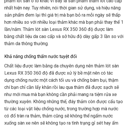
phẩm lót sàn ô tô khác vì đây là sản phẩm thảm lót cao cấp
nhất hiện nay. Tuy nhiên, nói thời gian sử dụng, và hiệu năng
sản phẩm đem lại thì giá trị mà bạn bỏ ra mỗi ngày sẽ thấp
hơn nhiều so với nhiều loại thảm khác mà bạn phải thay thế 1
lần/năm. Thảm lót sàn Lexus RX 350 360 độ được làm
bằng chất liệu da cao cấp và sở hữu độ dày gấp 3 lần so với
thảm da thông thường.
Khả năng chống thấm nước tuyệt đối
Chất liệu được làm bằng da chuyên dụng nên thảm lót sàn
Lexus RX 350 360 độ đã được xử lý bề mặt nên có tác
dụng chống nước một cách tối ưu và chống bám bụi, thậm
chí bạn chỉ cần lấy khăn rồi lau qua thảm đã được sạch sẽ
như mới mua mà bạn không cần phải mang ra tiệm rửa xe
thường xuyên. Không những thế, đáy thảm còn được cấu tạo
từ các loại vật liệu chống nước, trong trường hợp mà nước
có đổ tràn ra thảm, thảm cũng sẽ không thể ngấm nước
xuống sàn xe nên sẽ không tạo ra tình trạng gỉ sét hay ẩm