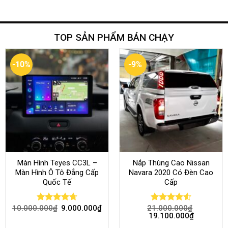
TOP SẢN PHẨM BÁN CHẠY
-10%
-9%
Màn Hình Teyes CC3L –
Nắp Thùng Cao Nissan
Màn Hình Ô Tô Đẳng Cấp
Navara 2020 Có Đèn Cao
Quốc Tế
Cấp
10.000.000
₫
9.000.000
₫
21.000.000
₫
Rated
4.68
Rated
4.52
19.100.000
₫
out of 5
out of 5