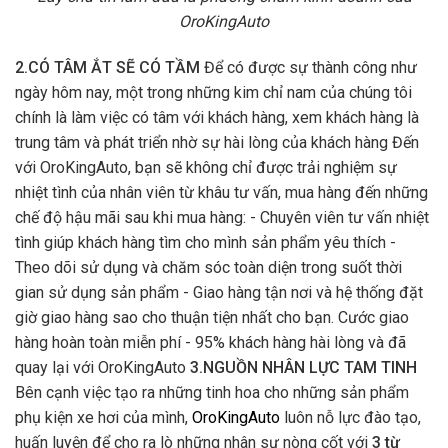
OroKingAuto
2.CÓ TÂM ẮT SẼ CÓ TẦM
Để có được sự thành công như
ngày hôm nay, một trong những kim chỉ nam của chúng tôi
chính là làm việc có tâm với khách hàng, xem khách hàng là
trung tâm và phát triển nhờ sự hài lòng của khách hàng Đến
với OroKingAuto, bạn sẽ không chỉ được trải nghiệm sự
nhiệt tình của nhân viên từ khâu tư vấn, mua hàng đến những
chế độ hậu mãi sau khi mua hàng: - Chuyên viên tư vấn nhiệt
tình giúp khách hàng tìm cho mình sản phẩm yêu thích -
Theo dõi sử dụng và chăm sóc toàn diện trong suốt thời
gian sử dụng sản phẩm - Giao hàng tận nơi và hệ thống đặt
giờ giao hàng sao cho thuận tiện nhất cho bạn. Cước giao
hàng hoàn toàn miễn phí - 95% khách hàng hài lòng và đã
quay lại với OroKingAuto
3.NGUỒN NHÂN LỰC TAM TINH
Bên cạnh việc tạo ra những tinh hoa cho những sản phẩm
phụ kiện xe hơi của mình,
OroKingAuto
luôn nỗ lực đào tạo,
huấn luyện để cho ra lò những nhân sự nòng cốt với
3 từ