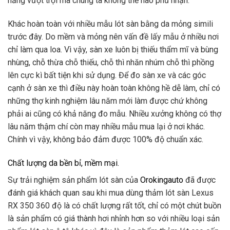
năng vượt trội mà chúng ta không thể nào phủ nhận.
Khác hoàn toàn với nhiều mẫu lót sàn bằng da mỏng simili
trước đây. Do mềm và mỏng nên vấn đề lấy mẫu ở nhiều nơi
chỉ làm qua loa. Vì vậy, sàn xe luôn bị thiếu thẩm mĩ và bùng
nhùng, chỗ thừa chỗ thiếu, chỗ thì nhăn nhúm chỗ thì phồng
lên cực kì bất tiện khi sử dụng. Để đo sàn xe và các góc
cạnh ở sàn xe thì điều này hoàn toàn không hề dễ làm, chỉ có
những thợ kinh nghiệm lâu năm mới làm được chứ không
phải ai cũng có khả năng đo mẫu. Nhiều xưởng không có thợ
lâu năm thậm chí còn may nhiều mẫu mua lại ở nơi khác.
Chính vì vậy, không bảo đảm được 100% độ chuẩn xác.
Chất lượng da bền bỉ, mềm mại.
Sự trải nghiệm sản phẩm lót sàn của
Orokingauto
đã được
đánh giá khách quan sau khi mua dùng thảm lót sàn Lexus
RX 350 360 độ là có chất lượng rất tốt, chỉ có một chút buồn
là sản phẩm có giá thành hơi nhỉnh hơn so với nhiều loại sản