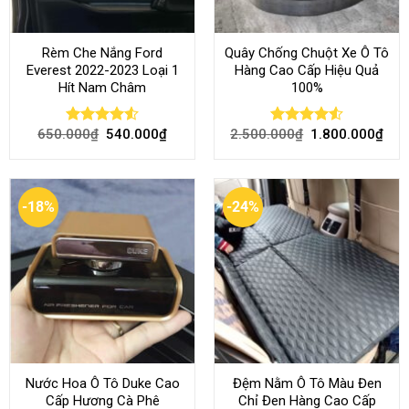
Rèm Che Nắng Ford
Quây Chống Chuột Xe Ô Tô
Everest 2022-2023 Loại 1
Hàng Cao Cấp Hiệu Quả
Hít Nam Châm
100%
650.000
₫
540.000
₫
2.500.000
₫
1.800.000
₫
Rated
4.51
Rated
4.51
out of 5
out of 5
-18%
-24%
Nước Hoa Ô Tô Duke Cao
Đệm Nằm Ô Tô Màu Đen
Cấp Hương Cà Phê
Chỉ Đen Hàng Cao Cấp