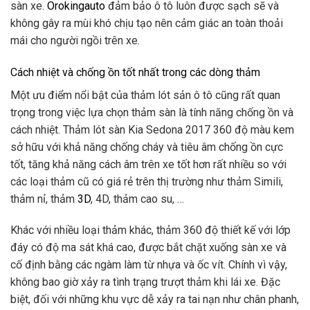
sàn xe.
Orokingauto
đảm bảo ô tô luôn được sạch sẽ và
không gây ra mùi khó chịu tạo nên cảm giác an toàn thoải
mái cho người ngồi trên xe.
Cách nhiệt và chống ồn tốt nhất trong các dòng thảm
Một ưu điểm nổi bật của thảm lót sản ô tô cũng rất quan
trọng trong việc lựa chọn thảm sàn là tính năng chống ồn và
cách nhiệt. Thảm lót sàn Kia Sedona 2017 360 độ màu kem
sở hữu với khả năng chống cháy và tiêu âm chống ồn cực
tốt, tăng khả năng cách âm trên xe tốt hơn rất nhiều so với
các loại thảm cũ có giá rẻ trên thị trường như thảm Simili,
thảm nỉ, thảm
3D
, 4D, thảm cao su, …
Khác với nhiều loại thảm khác, thảm 360 độ thiết kế với lớp
đáy có độ ma sát khá cao, được bắt chặt xuống sàn xe và
cố định bằng các ngàm làm từ nhựa và ốc vít. Chính vì vậy,
không bao giờ xảy ra tình trạng trượt thảm khi lái xe. Đặc
biệt, đối với những khu vực dễ xảy ra tai nạn như chân phanh,