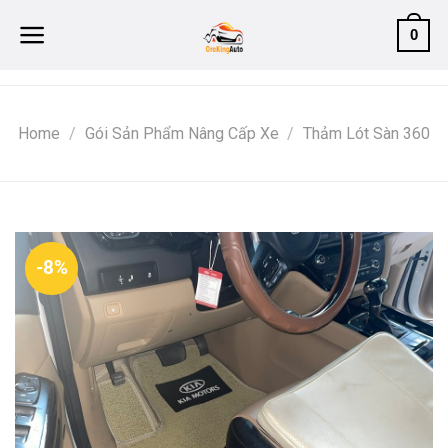
Skip
0
to
content
Home
/
Gói Sản Phẩm Nâng Cấp Xe
/
Thảm Lót Sàn 360
-8%