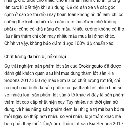
nhùng, chỗ thừa chỗ thiếu, chỗ thì nhăn nhúm chỗ thì phồng
lên cực kì bất tiện khi sử dụng. Để đo sàn xe và các góc
cạnh ở sàn xe thì điều này hoàn toàn không hề dễ làm, chỉ có
những thợ kinh nghiệm lâu năm mới làm được chứ không
phải ai cũng có khả năng đo mẫu. Nhiều xưởng không có thợ
lâu năm thậm chí còn may nhiều mẫu mua lại ở nơi khác.
Chính vì vậy, không bảo đảm được 100% độ chuẩn xác.
Chất lượng da bền bỉ, mềm mại.
Sự trải nghiệm sản phẩm lót sàn của
Orokingauto
đã được
đánh giá khách quan sau khi mua dùng thảm lót sàn Kia
Sedona 2017 360 độ màu kem là có chất lượng rất tốt, chỉ
có một chút buồn là sản phẩm có giá thành hơi nhỉnh hơn so
với nhiều loại sản phẩm lót sàn ô tô khác vì đây là sản phẩm
thảm lót cao cấp nhất hiện nay. Tuy nhiên, nói thời gian sử
dụng, và hiệu năng sản phẩm đem lại thì giá trị mà bạn bỏ ra
mỗi ngày sẽ thấp hơn nhiều so với nhiều loại thảm khác mà
bạn phải thay thế 1 lần/năm. Thảm lót sàn Kia Sedona 2017