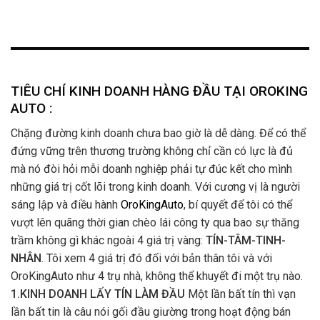
TIÊU CHÍ KINH DOANH HÀNG ĐẦU TẠI OROKING
AUTO :
Chặng đường kinh doanh chưa bao giờ là dễ dàng. Để có thể
đứng vững trên thương trường không chỉ cần có lực là đủ
mà nó đòi hỏi mỗi doanh nghiệp phải tự đúc kết cho mình
những giá trị cốt lõi trong kinh doanh. Với cương vị là người
sáng lập và điều hành
OroKingAuto
, bí quyết để tôi có thể
vượt lên quãng thời gian chèo lái công ty qua bao sự thăng
trầm không gì khác ngoài 4 giá trị vàng:
TÍN-TÂM-TINH-
NHÂN
. Tôi xem 4 giá trị đó đối với bản thân tôi và với
OroKingAuto như 4 trụ nhà, không thể khuyết đi một trụ nào.
1.KINH DOANH LẤY TÍN LÀM ĐẦU
Một lần bất tín thì vạn
lần bất tin là câu nói gối đầu giường trong hoạt động bán