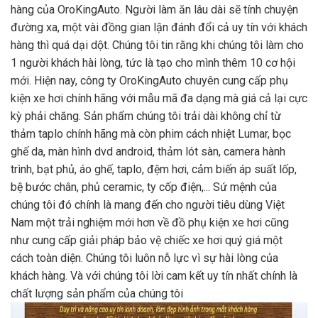
hàng của OroKingAuto. Người làm ăn lâu dài sẽ tính chuyện
đường xa, một vài đồng gian lận đánh đổi cả uy tín với khách
hàng thì quá dại dột. Chúng tôi tin rằng khi chúng tôi làm cho
1 người khách hài lòng, tức là tạo cho mình thêm 10 cơ hội
mới. Hiện nay, công ty OroKingAuto chuyên cung cấp phụ
kiện xe hơi chính hãng với mẫu mã đa dạng mà giá cả lại cực
kỳ phải chăng. Sản phẩm chúng tôi trải dài không chỉ từ
thảm taplo chính hãng mà còn phim cách nhiệt Lumar, bọc
ghế da, màn hình dvd android, thảm lót sàn, camera hành
trình, bạt phủ, áo ghế, taplo, đệm hơi, cảm biến áp suất lốp,
bệ bước chân, phủ ceramic, ty cốp điện,... Sứ mệnh của
chúng tôi đó chính là mang đến cho người tiêu dùng Việt
Nam một trải nghiệm mới hơn về đồ phụ kiện xe hơi cũng
như cung cấp giải pháp bảo vệ chiếc xe hơi quý giá một
cách toàn diện. Chúng tôi luôn nỗ lực vì sự hài lòng của
khách hàng. Và với chúng tôi lời cam kết uy tín nhất chính là
chất lượng sản phẩm của chúng tôi