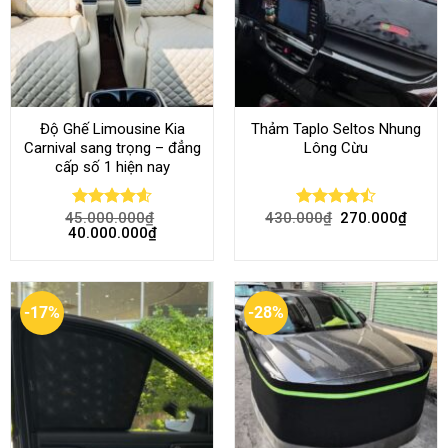
Độ Ghế Limousine Kia
Thảm Taplo Seltos Nhung
Carnival sang trọng – đẳng
Lông Cừu
cấp số 1 hiện nay
45.000.000
₫
430.000
₫
270.000
₫
Rated
4.58
Rated
40.000.000
₫
out of 5
4.46
out
of 5
-17%
-28%