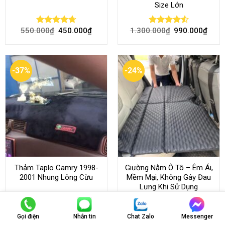
Size Lớn
550.000
₫
450.000
₫
1.300.000
₫
990.000
₫
Rated
4.70
Rated
4.54
out of 5
out of 5
-37%
-24%
Thảm Taplo Camry 1998-
Giường Nằm Ô Tô – Êm Ái,
2001 Nhung Lông Cừu
Mềm Mại, Không Gây Đau
Lưng Khi Sử Dụng
430.000
₫
270.000
₫
1.300.000
₫
990.000
₫
Rated
Rated
Gọi điện
Nhắn tin
Chat Zalo
Messenger
4.50
out
4.45
out