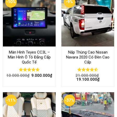
-10%
-9%
Màn Hình Teyes CC3L –
Nắp Thùng Cao Nissan
Màn Hình Ô Tô Đẳng Cấp
Navara 2020 Có Đèn Cao
Quốc Tế
Cấp
10.000.000
₫
9.000.000
₫
21.000.000
₫
Rated
4.68
Rated
4.52
19.100.000
₫
out of 5
out of 5
-11%
-37%