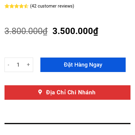
(
42
customer reviews)
Rated
42
4.50
out
of 5
based on
3.800.000
₫
3.500.000
₫
customer
ratings
Thảm Lót Sàn Kia Sedona 2017 360 Độ Màu Kem Cao Cấ
Đặt Hàng Ngay
Địa Chỉ Chi Nhánh