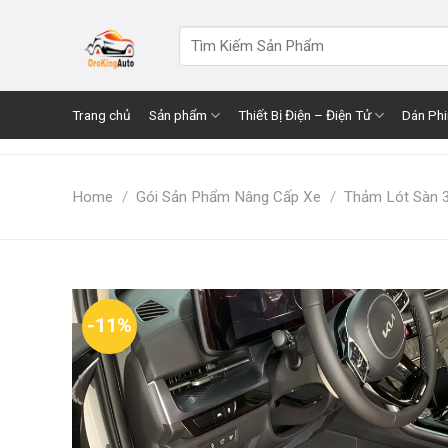
Skip
to
Search
for:
content
Trang chủ
Sản phẩm
Thiết Bị Điện – Điện Tử
Dán Ph
Home
/
Gói Sản Phẩm Nâng Cấp Xe
/
Thảm Lót Sàn 
-11%