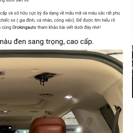
ống dưới sàn xe.
o cấp và sở hữu cực kỳ đa dạng về mẫu mã và màu sắc rất phù
hiếc xe ( gia đình, cá nhân, công việc). Để được tìm hiểu rõ
ạn cùng
Orokingauto
tham khảo bài viết dưới đây nhé!
màu đen sang trọng, cao cấp.