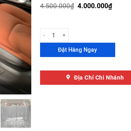
customer
4.500.000
₫
4.000.000
₫
ratings
Thảm Lót Sàn Kia Carnival 360 Độ Màu
Đặt Hàng Ngay
Địa Chỉ Chi Nhánh