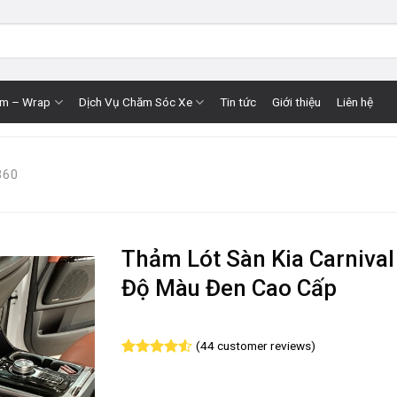
im – Wrap
Dịch Vụ Chăm Sóc Xe
Tin tức
Giới thiệu
Liên hệ
360
Thảm Lót Sàn Kia Carnival
Độ Màu Đen Cao Cấp
(
44
customer reviews)
Rated
44
4.52
out of 5
based on