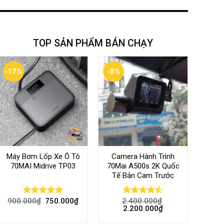
TOP SẢN PHẨM BÁN CHẠY
-17%
-8%
Máy Bơm Lốp Xe Ô Tô
Camera Hành Trình
70MAI Midrive TP03
70Mai A500s 2K Quốc
Tế Bản Cam Trước
900.000
₫
750.000
₫
2.400.000
₫
Rated
5.00
Rated
4.56
2.200.000
₫
out of 5
out of 5