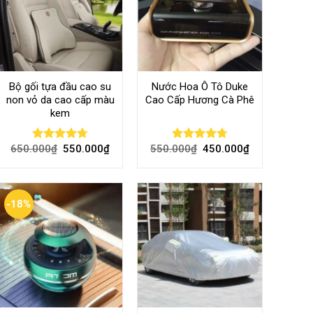
Bộ gối tựa đầu cao su
Nước Hoa Ô Tô Duke
non vỏ da cao cấp màu
Cao Cấp Hương Cà Phê
kem
650.000
₫
550.000
₫
550.000
₫
450.000
₫
Rated
4.70
Rated
4.70
out of 5
out of 5
-18%