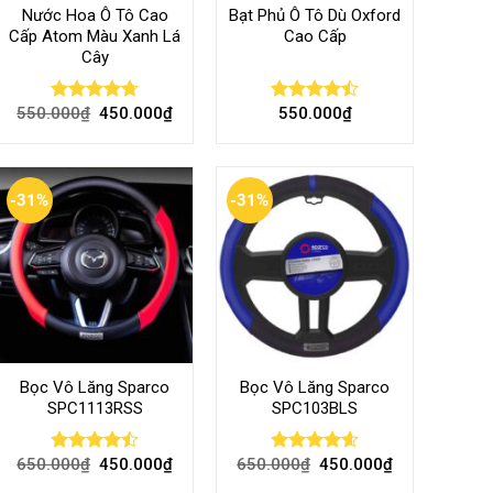
Nước Hoa Ô Tô Cao
Bạt Phủ Ô Tô Dù Oxford
Cấp Atom Màu Xanh Lá
Cao Cấp
Cây
550.000
₫
450.000
₫
550.000
₫
Rated
4.70
Rated
out of 5
4.50
out
of 5
-31%
-31%
Bọc Vô Lăng Sparco
Bọc Vô Lăng Sparco
SPC1113RSS
SPC103BLS
650.000
₫
450.000
₫
650.000
₫
450.000
₫
Rated
Rated
4.57
4.47
out
out of 5