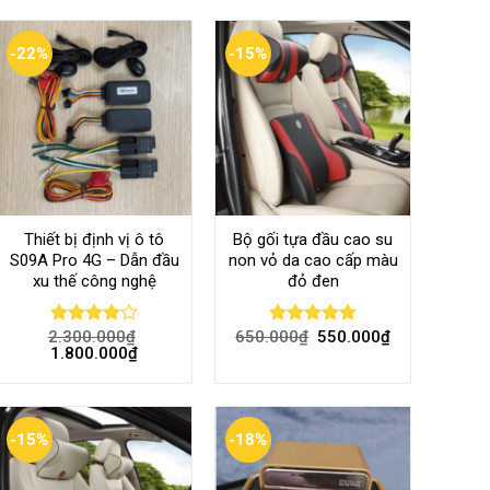
-22%
-15%
Thiết bị định vị ô tô
Bộ gối tựa đầu cao su
S09A Pro 4G – Dẫn đầu
non vỏ da cao cấp màu
xu thế công nghệ
đỏ đen
2.300.000
₫
650.000
₫
550.000
₫
Rated
Rated
4.80
1.800.000
₫
4.00
out
out of 5
of 5
-15%
-18%