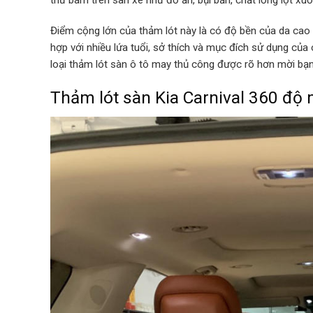
thứ bám trên sàn xe như đồ ăn, bụi bẩn, chất lỏng lọt xu
Điểm cộng lớn của thảm lót này là có độ bền của da ca
hợp với nhiều lứa tuổi, sở thích và mục đích sử dụng của c
loại thảm lót sàn ô tô may thủ công được rõ hơn mời b
Thảm lót sàn Kia Carnival 360 độ 