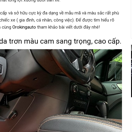
hất lỏng lọt xuống dưới sàn xe.
o cấp và sở hữu cực kỳ đa dạng về mẫu mã và màu sắc rất phù
hiếc xe ( gia đình, cá nhân, công việc). Để được tìm hiểu rõ
ạn cùng
Orokingauto
tham khảo bài viết dưới đây nhé!
da trơn màu cam sang trọng, cao cấp.