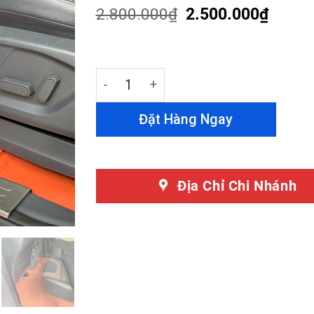
customer
2.800.000
₫
2.500.000
₫
ratings
Thảm Lót Sàn Ford Ranger 360 Độ Da 
Đặt Hàng Ngay
Địa Chỉ Chi Nhánh