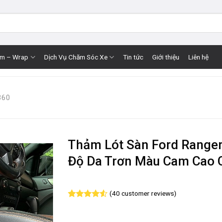
im – Wrap
Dịch Vụ Chăm Sóc Xe
Tin tức
Giới thiệu
Liên hệ
360
Thảm Lót Sàn Ford Range
Độ Da Trơn Màu Cam Cao 
(
40
customer reviews)
Rated
40
4.53
out of 5
based on