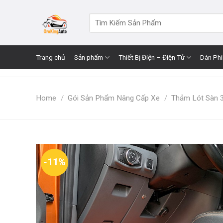
Skip
to
Search
for:
content
Trang chủ
Sản phẩm
Thiết Bị Điện – Điện Tử
Dán Ph
Home
/
Gói Sản Phẩm Nâng Cấp Xe
/
Thảm Lót Sàn 
-11%