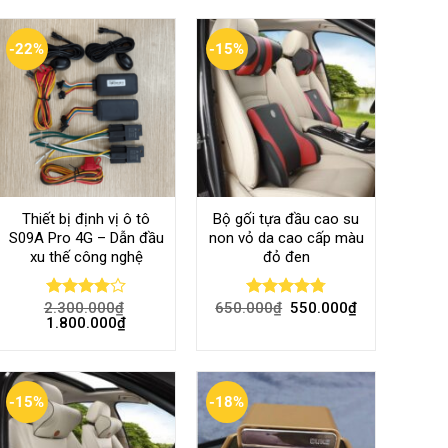
-22%
-15%
Thiết bị định vị ô tô
Bộ gối tựa đầu cao su
S09A Pro 4G – Dẫn đầu
non vỏ da cao cấp màu
xu thế công nghệ
đỏ đen
2.300.000
₫
650.000
₫
550.000
₫
Rated
Rated
4.80
1.800.000
₫
4.00
out
out of 5
of 5
-15%
-18%