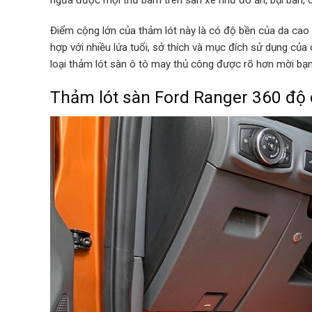
ngừa được mọi thứ bám trên sàn xe như đồ ăn, bụi bẩn, c
Điểm cộng lớn của thảm lót này là có độ bền của da ca
hợp với nhiều lứa tuổi, sở thích và mục đích sử dụng của c
loại thảm lót sàn ô tô may thủ công được rõ hơn mời b
Thảm lót sàn Ford Ranger 360 độ 