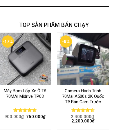
TOP SẢN PHẨM BÁN CHẠY
-17%
-8%
Máy Bơm Lốp Xe Ô Tô
Camera Hành Trình
70MAI Midrive TP03
70Mai A500s 2K Quốc
Tế Bản Cam Trước
900.000
₫
750.000
₫
2.400.000
₫
Rated
5.00
Rated
4.56
2.200.000
₫
out of 5
out of 5