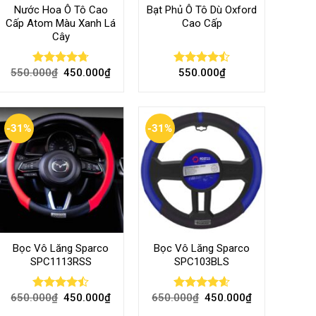
Nước Hoa Ô Tô Cao
Bạt Phủ Ô Tô Dù Oxford
Cấp Atom Màu Xanh Lá
Cao Cấp
Cây
550.000
₫
450.000
₫
550.000
₫
Rated
4.70
Rated
out of 5
4.50
out
of 5
-31%
-31%
Bọc Vô Lăng Sparco
Bọc Vô Lăng Sparco
SPC1113RSS
SPC103BLS
650.000
₫
450.000
₫
650.000
₫
450.000
₫
Rated
Rated
4.57
4.47
out
out of 5