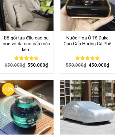
Bộ gối tựa đầu cao su
Nước Hoa Ô Tô Duke
non vỏ da cao cấp màu
Cao Cấp Hương Cà Phê
kem
650.000
₫
550.000
₫
550.000
₫
450.000
₫
Rated
4.70
Rated
4.70
out of 5
out of 5
-18%