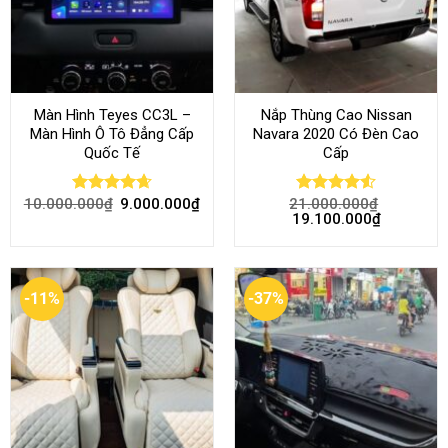
Màn Hình Teyes CC3L –
Nắp Thùng Cao Nissan
Màn Hình Ô Tô Đẳng Cấp
Navara 2020 Có Đèn Cao
Quốc Tế
Cấp
10.000.000
₫
9.000.000
₫
21.000.000
₫
Rated
4.68
Rated
4.52
19.100.000
₫
out of 5
out of 5
-11%
-37%