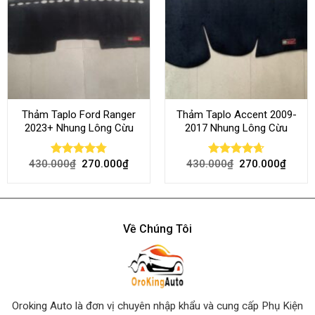
Thảm Taplo Ford Ranger
Thảm Taplo Accent 2009-
2023+ Nhung Lông Cừu
2017 Nhung Lông Cừu
430.000
₫
270.000
₫
430.000
₫
270.000
₫
Rated
4.80
Rated
4.64
out of 5
out of 5
Về Chúng Tôi
Oroking Auto là đơn vị chuyên nhập khẩu và cung cấp Phụ Kiện