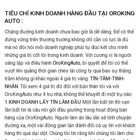
TIÊU CHÍ KINH DOANH HÀNG ĐẦU TẠI OROKING
AUTO :
Chặng đường kinh doanh chưa bao giờ là dễ dàng. Để có thể
đứng vững trên thương trường không chỉ cần có lực là đủ
mà nó đòi hỏi mỗi doanh nghiệp phải tự đúc kết cho mình
những giá trị cốt lõi trong kinh doanh. Với cương vị là người
sáng lập và điều hành
OroKingAuto
, bí quyết để tôi có thể
vượt lên quãng thời gian chèo lái công ty qua bao sự thăng
trầm không gì khác ngoài 4 giá trị vàng:
TÍN-TÂM-TINH-
NHÂN
. Tôi xem 4 giá trị đó đối với bản thân tôi và với
OroKingAuto như 4 trụ nhà, không thể khuyết đi một trụ nào.
1.KINH DOANH LẤY TÍN LÀM ĐẦU
Một lần bất tín thì vạn
lần bất tin là câu nói gối đầu giường trong hoạt động bán
hàng của OroKingAuto. Người làm ăn lâu dài sẽ tính chuyện
đường xa, một vài đồng gian lận đánh đổi cả uy tín với khách
hàng thì quá dại dột. Chúng tôi tin rằng khi chúng tôi làm cho