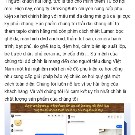
1 người khách hài lòng, tức là tạo cho mình thêm 10 cơ hội
mới. Hiện nay, công ty OroKingAuto chuyên cung cấp phụ
kiện xe hơi chính hãng với mẫu mã đa dạng mà giá cả lại cực
kỳ phải chăng. Sản phẩm chúng tôi trải dài không chỉ từ
thảm taplo chính hãng mà còn phim cách nhiệt Lumar, bọc
ghế da, màn hình dvd android, thảm lót sàn, camera hành
trình, bạt phủ, áo ghế, taplo, đệm hơi, cảm biến áp suất lốp,
bệ bước chân, phủ ceramic, ty cốp điện,... Sứ mệnh của
chúng tôi đó chính là mang đến cho người tiêu dùng Việt
Nam một trải nghiệm mới hơn về đồ phụ kiện xe hơi cũng
như cung cấp giải pháp bảo vệ chiếc xe hơi quý giá một
cách toàn diện. Chúng tôi luôn nỗ lực vì sự hài lòng của
khách hàng. Và với chúng tôi lời cam kết uy tín nhất chính là
chất lượng sản phẩm của chúng tôi