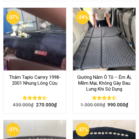
-37%
-24%
Thảm Taplo Camry 1998-
Giường Nằm Ô Tô – Êm Ái,
2001 Nhung Lông Cừu
Mềm Mại, Không Gây Đau
Lưng Khi Sử Dụng
430.000
₫
270.000
₫
1.300.000
₫
990.000
₫
Rated
Rated
4.50
out
4.45
out
of 5
of 5
-37%
-37%