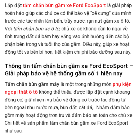
Lắp đặt
tấm chắn bùn gầm xe Ford EcoSport
là giải pháp
hoàn hảo giúp các chủ xe có thể bảo vệ “xế cưng” của mình
trước các tác nhân làm bẩn, trầy xước, rạn nứt gầm xe ô tô.
Với
tấm chắn bùn xe ô tô,
chủ xe sẽ không cần lo ngại về
tình trạng đất đá bám hay văng vào ảnh hưởng đến các bộ
phận bên trong và tuổi thọ của gầm. Điều này, giúp xe hoạt
động tốt và bền bỉ hơ
n, tiết kiệm chi phí bảo dưỡng sau này.
Thông tin tấm chắn bùn gầm xe Ford EcoSport –
Giải pháp bảo vệ hệ thống gầm số 1 hiện nay
Tấm chắn bùn gầm máy
là một trong những món
phụ kiện
ngoại thất ô tô
không thể thiếu,
được lắp đặt cạnh khoang
động cơ, giữ nhiệm vụ bảo vệ động cơ trước tác động từ
bên ngoài như nước mưa, bùn đất, cát đá,…Nhằm đảm bảo
gồm máy hoạt động trơn tru và đảm bảo an toàn cho chủ xe.
Chi tiết về sản phẩm tấm chắn bùn gầm xe Ford EcoSport
như sau: