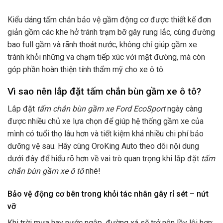
Kiểu dáng tấm chắn bảo vệ gầm động cơ được thiết kế đơn
giản gồm các khe hở tránh trạm bỡ gây rung lắc, cùng đường
bao full gầm và rãnh thoát nước, không chỉ giúp gầm xe
tránh khỏi những va chạm tiếp xúc với mặt đường, mà còn
góp phần hoàn thiện tính thẩm mỹ cho xe ô tô.
Vì sao nên lắp đặt tấm chắn bùn gầm xe ô tô?
Lắp đặt
tấm chắn bùn gầm xe Ford EcoSport
ngày càng
được nhiều chủ xe lựa chọn để giúp hệ thống gầm xe của
mình có tuổi thọ lâu hơn và tiết kiệm khá nhiều chi phí bảo
dưỡng vệ sau. Hãy cùng OroKing Auto theo dõi nội dung
dưới đây để hiểu rõ hơn về vai trò quan trọng khi lắp đặt
tấm
chắn bùn gầm xe ô tô
nhé!
Bảo vệ động cơ bên trong khỏi tác nhân gây rỉ sét – nứt
vỡ
Khi trời mưa hay nước ngập, đường xá sẽ trở nên lầy lội hơn;