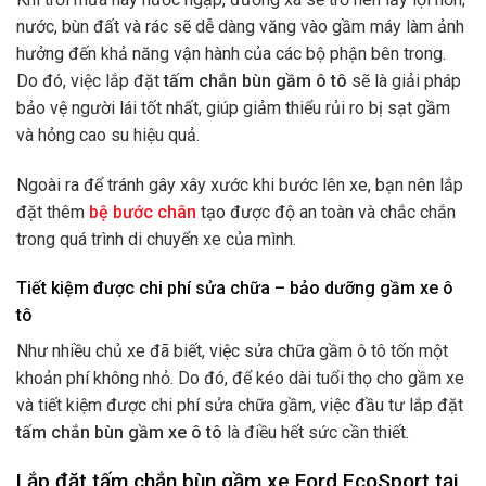
nước, bùn đất và rác sẽ dễ dàng văng vào gầm máy làm ảnh
hưởng đến khả năng vận hành của các bộ phận bên trong.
Do đó, việc lắp đặt
tấm chắn bùn gầm ô tô
sẽ là giải pháp
bảo vệ người lái tốt nhất, giúp giảm thiểu rủi ro bị sạt gầm
và hỏng cao su hiệu quả.
Ngoài ra để tránh gây xây xước khi bước lên xe, bạn nên lắp
đặt thêm
bệ bước chân
tạo được độ an toàn và chắc chắn
trong quá trình di chuyển xe của mình.
Tiết kiệm được chi phí sửa chữa – bảo dưỡng gầm xe ô
tô
Như nhiều chủ xe đã biết, việc sửa chữa gầm ô tô tốn một
khoản phí không nhỏ. Do đó, để kéo dài tuổi thọ cho gầm xe
và tiết kiệm được chi phí sửa chữa gầm, việc đầu tư lắp đặt
tấm chắn bùn gầm xe ô tô
là điều hết sức cần thiết.
Lắp đặt tấm chắn bùn gầm xe Ford EcoSport tại