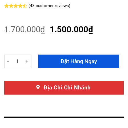
(
43
customer reviews)
Rated
43
4.53
out of 5
based on
customer
1.700.000
₫
1.500.000
₫
ratings
Tấm Chắn Bùn Gầm Xe Ford EcoSport Bảo Vệ Động Cơ To
Đặt Hàng Ngay
Địa Chỉ Chi Nhánh