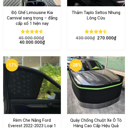
Độ Ghế Limousine Kia
Thảm Taplo Seltos Nhung
Carnival sang trọng – đẳng
Lông Cừu
cấp số 1 hiện nay
45.000.000
₫
430.000
₫
270.000
₫
Rated
4.58
Rated
40.000.000
₫
out of 5
4.46
out
of 5
-17%
-28%
Rèm Che Nắng Ford
Quây Chống Chuột Xe Ô Tô
Everest 2022-2023 Loại 1
Hàng Cao Cấp Hiệu Quả