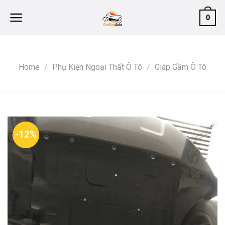
Skip
0
to
content
Home
/
Phụ Kiện Ngoại Thất Ô Tô
/
Giáp Gầm Ô Tô
-12%