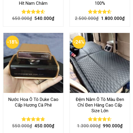
Hít Nam Châm
100%
650.000
₫
540.000
₫
2.500.000
₫
1.800.000
₫
Rated
4.51
Rated
4.51
out of 5
out of 5
-18%
-24%
Nước Hoa Ô Tô Duke Cao
Đệm Nằm Ô Tô Màu Đen
Cấp Hương Cà Phê
Chỉ Đen Hàng Cao Cấp
Size Lớn
550.000
₫
450.000
₫
1.300.000
₫
990.000
₫
Rated
4.70
Rated
4.54
out of 5
out of 5