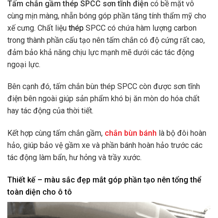
Tấm chắn gầm thép SPCC sơn tĩnh điện
có bề mặt vô
cùng mịn màng, nhẵn bóng góp phần tăng tính thẩm mỹ cho
xế cưng. Chất liệu
thép
SPCC có chứa hàm lượng carbon
trong thành phần cấu tạo nên tấm chắn có độ cứng rất cao,
đảm bảo khả năng chịu lực mạnh mẽ dưới các tác động
ngoại lực.
Bên cạnh đó, tấm chắn bùn thép SPCC còn được sơn tĩnh
điện bên ngoài giúp sản phẩm khó bị ăn mòn do hóa chất
hay tác động của thời tiết.
Kết hợp cùng tấm chắn gầm,
chắn bùn bánh
là bộ đôi hoàn
hảo, giúp bảo vệ gầm xe và phần bánh hoàn hảo trước các
tác động làm bẩn, hư hỏng và trầy xước.
Thiết kế – màu sắc đẹp mắt góp phần tạo nên tổng thể
toàn diện cho ô tô