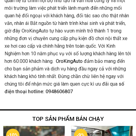
quan hệ từ chính nội bộ như tạo ra văn hóa công ty và một
môi trường làm việc phát triển lành mạnh đến những mối
quan hệ đối ngoại với khách hàng, đối tác sao cho thật nhân
văn, nhân ái Bắt nguồn từ hành trình khai sinh và phát triển,
giờ đây OroKingAuto tự hào vươn mình trở thành 1 trong
những đơn vị chuyên cung cấp phụ kiện đồ chơi nội thất xe
xe hơi cao cấp và chính hãng trên toàn quốc. Với Kinh
Nghiệm hơn 10 năm phục vụ với số lượng khách hàng lên tới
hơn 60.000 khách hàng.
OroKingAuto
đảm bảo mang đến
cho bạn sản phảm và dịch vụ hàng đầu ngay cả với những
khách hàng khó tính nhất. Đừng chần chừ liên hệ ngay với
chúng tôi để nhận mức giá làm quen cực kì ưu đãi qua
số
điện thoại hotline: 0948606807
TOP SẢN PHẨM BÁN CHẠY
-10%
-9%