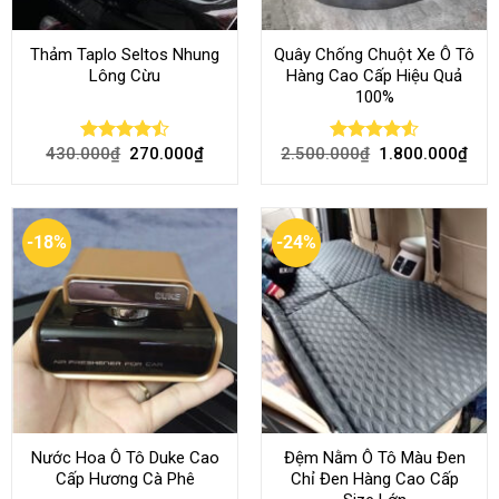
Thảm Taplo Seltos Nhung
Quây Chống Chuột Xe Ô Tô
Lông Cừu
Hàng Cao Cấp Hiệu Quả
100%
430.000
₫
270.000
₫
2.500.000
₫
1.800.000
₫
Rated
Rated
4.51
4.46
out
out of 5
of 5
-18%
-24%
Nước Hoa Ô Tô Duke Cao
Đệm Nằm Ô Tô Màu Đen
Cấp Hương Cà Phê
Chỉ Đen Hàng Cao Cấp