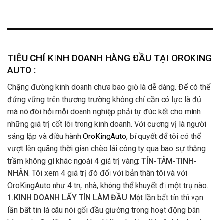
TIÊU CHÍ KINH DOANH HÀNG ĐẦU TẠI OROKING
AUTO :
Chặng đường kinh doanh chưa bao giờ là dễ dàng. Để có thể
đứng vững trên thương trường không chỉ cần có lực là đủ
mà nó đòi hỏi mỗi doanh nghiệp phải tự đúc kết cho mình
những giá trị cốt lõi trong kinh doanh. Với cương vị là người
sáng lập và điều hành
OroKingAuto
, bí quyết để tôi có thể
vượt lên quãng thời gian chèo lái công ty qua bao sự thăng
trầm không gì khác ngoài 4 giá trị vàng:
TÍN-TÂM-TINH-
NHÂN
. Tôi xem 4 giá trị đó đối với bản thân tôi và với
OroKingAuto như 4 trụ nhà, không thể khuyết đi một trụ nào.
1.KINH DOANH LẤY TÍN LÀM ĐẦU
Một lần bất tín thì vạn
lần bất tin là câu nói gối đầu giường trong hoạt động bán