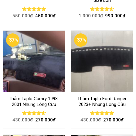
Size Lớn
550.000
₫
450.000
₫
1.300.000
₫
990.000
₫
Rated
4.70
Rated
4.54
out of 5
out of 5
-37%
-37%
Thảm Taplo Camry 1998-
Thảm Taplo Ford Ranger
2001 Nhung Lông Cừu
2023+ Nhung Lông Cừu
430.000
₫
270.000
₫
430.000
₫
270.000
₫
Rated
Rated
4.80
4.50
out
out of 5
of 5