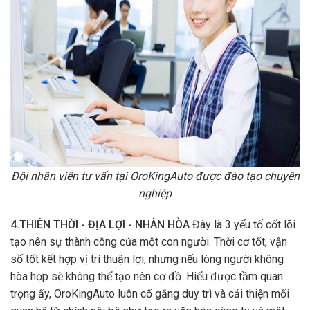
Đội nhân viên tư vấn tại OroKingAuto được đào tạo chuyên
nghiệp
4.THIÊN THỜI - ĐỊA LỢI - NHÂN HÒA
Đây là 3 yếu tố cốt lõi
tạo nên sự thành công của một con người. Thời cơ tốt, vận
số tốt kết hợp vị trí thuận lợi, nhưng nếu lòng người không
hòa hợp sẽ không thể tạo nên cơ đồ. Hiểu được tầm quan
trọng ấy, OroKingAuto luôn cố gắng duy trì và cải thiện mối