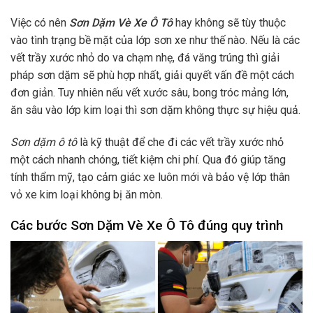
Việc có nên
Sơn Dặm Vè Xe Ô Tô
hay không sẽ tùy thuộc
vào tình trạng bề mặt của lớp sơn xe như thế nào. Nếu là các
vết trầy xước nhỏ do va chạm nhẹ, đá văng trúng thì giải
pháp sơn dặm sẽ phù hợp nhất, giải quyết vấn đề một cách
đơn giản. Tuy nhiên nếu vết xước sâu, bong tróc mảng lớn,
ăn sâu vào lớp kim loại thì sơn dặm không thực sự hiệu quả.
Sơn dặm ô tô
là kỹ thuật để che đi các vết trầy xước nhỏ
một cách nhanh chóng, tiết kiệm chi phí. Qua đó giúp tăng
tính thẩm mỹ, tạo cảm giác xe luôn mới và bảo vệ lớp thân
vỏ xe kim loại không bị ăn mòn.
Các bước Sơn Dặm Vè Xe Ô Tô đúng quy trình