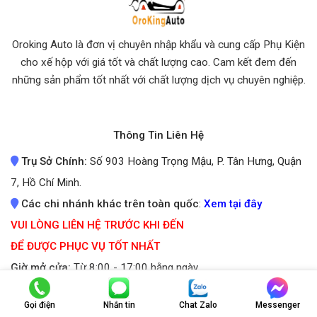
Oroking Auto là đơn vị chuyên nhập khẩu và cung cấp Phụ Kiện
cho xế hộp với giá tốt và chất lượng cao. Cam kết đem đến
những sản phẩm tốt nhất
với chất lượng dịch vụ chuyên nghiệp.
Thông Tin Liên Hệ
Trụ Sở Chính:
Số 903 Hoàng Trọng Mậu, P. Tân Hưng, Quận
7, Hồ Chí Minh.
Các chi nhánh khác trên toàn quốc
:
Xem tại đây
VUI LÒNG LIÊN HỆ TRƯỚC KHI ĐẾN
ĐỂ ĐƯỢC PHỤC VỤ TỐT NHẤT
Giờ mở cửa:
Từ 8:00 - 17:00 hằng ngày
(Kể cả ngày lễ và Chủ nhật)
Gọi điện
Nhắn tin
Chat Zalo
Messenger