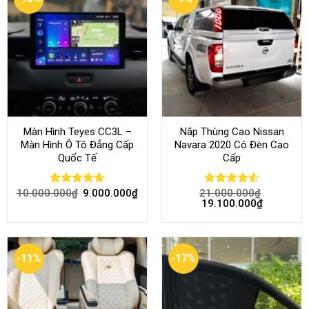
Màn Hình Teyes CC3L –
Nắp Thùng Cao Nissan
Màn Hình Ô Tô Đẳng Cấp
Navara 2020 Có Đèn Cao
Quốc Tế
Cấp
10.000.000
₫
9.000.000
₫
21.000.000
₫
Rated
4.68
Rated
4.52
19.100.000
₫
out of 5
out of 5
-11%
-17%