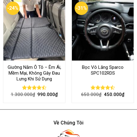
-24%
-31%
Giường Nằm Ô Tô – Êm Ái,
Bọc Vô Lăng Sparco
Mềm Mại, Không Gây Đau
SPC102RDS
Lưng Khi Sử Dụng
1.300.000
₫
990.000
₫
650.000
₫
450.000
₫
Rated
Rated
4.45
out
4.50
out
of 5
of 5
Về Chúng Tôi