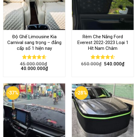
Độ Ghế Limousine Kia
Rèm Che Nắng Ford
Carnival sang trọng – đẳng
Everest 2022-2023 Loại 1
cấp số 1 hiện nay
Hít Nam Châm
45.000.000
₫
650.000
₫
540.000
₫
Rated
4.58
Rated
4.51
40.000.000
₫
out of 5
out of 5
-37%
-28%