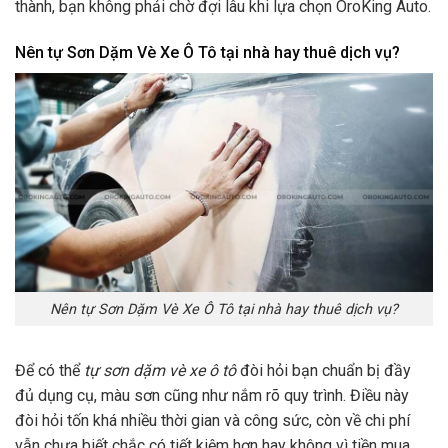
thành, bạn không phải chờ đợi lâu khi lựa chọn OroKing Auto.
Nên tự Sơn Dặm Vè Xe Ô Tô tại nhà hay thuê dịch vụ?
Nên tự Sơn Dặm Vè Xe Ô Tô tại nhà hay thuê dịch vụ?
Để có thể
tự sơn dặm vè xe ô tô
đòi hỏi bạn chuẩn bị đầy
đủ dụng cụ, màu sơn cũng như nắm rõ quy trình. Điều này
đòi hỏi tốn khá nhiều thời gian và công sức, còn về chi phí
vẫn chưa biết chắc có tiết kiệm hơn hay không vì tiền mua