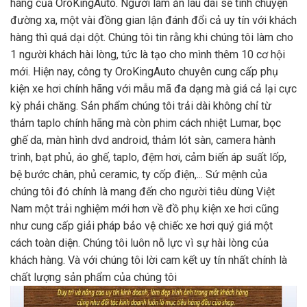
hàng của OroKingAuto. Người làm ăn lâu dài sẽ tính chuyện
đường xa, một vài đồng gian lận đánh đổi cả uy tín với khách
hàng thì quá dại dột. Chúng tôi tin rằng khi chúng tôi làm cho
1 người khách hài lòng, tức là tạo cho mình thêm 10 cơ hội
mới. Hiện nay, công ty OroKingAuto chuyên cung cấp phụ
kiện xe hơi chính hãng với mẫu mã đa dạng mà giá cả lại cực
kỳ phải chăng. Sản phẩm chúng tôi trải dài không chỉ từ
thảm taplo chính hãng mà còn phim cách nhiệt Lumar, bọc
ghế da, màn hình dvd android, thảm lót sàn, camera hành
trình, bạt phủ, áo ghế, taplo, đệm hơi, cảm biến áp suất lốp,
bệ bước chân, phủ ceramic, ty cốp điện,... Sứ mệnh của
chúng tôi đó chính là mang đến cho người tiêu dùng Việt
Nam một trải nghiệm mới hơn về đồ phụ kiện xe hơi cũng
như cung cấp giải pháp bảo vệ chiếc xe hơi quý giá một
cách toàn diện. Chúng tôi luôn nỗ lực vì sự hài lòng của
khách hàng. Và với chúng tôi lời cam kết uy tín nhất chính là
chất lượng sản phẩm của chúng tôi