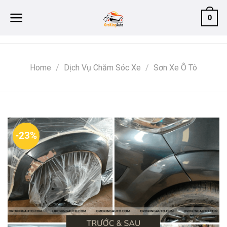
Skip
0
to
content
Home
/
Dịch Vụ Chăm Sóc Xe
/
Sơn Xe Ô Tô
-23%