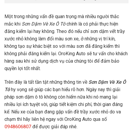
Một trong những vấn đề quan trọng mà nhiều người thắc
mắc khi
Sơn Dặm Vè Xe Ô Tô
chính là có phải thực hiện
đăng kiểm lại hay không. Theo đó nếu chỉ sơn dặm vết trầy
xước nhỏ không làm đổi màu sơn xe, ở những vị trí kín,
không tạo sự khác biệt so với màu sơn đã đăng kiểm thì
không phải đăng kiểm lại. OroKing Auto sẽ tư vấn cho khách
hàng sau khi sử dụng dịch vụ của chúng tôi để đảm bảo
quyền lợi tốt nhất.
Trên đây là tất tần tật những thông tin về
Sơn Dặm Vè Xe Ô
Tô
hy vọng sẽ giúp các bạn hiểu rõ hơn. Ngày nay thì giải
pháp sơn dặm ô tô không còn hiếm nữa khi nó mang lại
nhiều lợi ích tuyệt vời, giúp tiết kiệm chi phí, thời gian đáng
kể. Nếu xe của bạn đang gặp vấn đề trầy xước nhỏ do va
chạm thì hãy liên hệ ngay với OroKing Auto qua số
0948606807
để được giải đáp nhé.