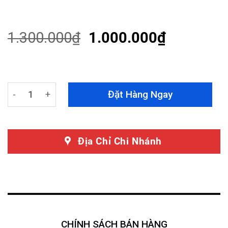
Rated
62
4.53
out of 5
based on
customer
1.300.000
₫
1.000.000
₫
ratings
Sơn Dặm Vè Xe Ô Tô quantity
Đặt Hàng Ngay
Địa Chỉ Chi Nhánh
CHÍNH SÁCH BÁN HÀNG