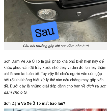
Câu hỏi thường gặp khi sơn dặm cho ô tô
Sơn Dặm Vè Xe Ô Tô là giải pháp khá phổ biến hiện nay để
khắc phục vấn đề trầy xước nhỏ thay vì dán đè lên hay thậm
chí là sơn lại toàn bộ. Tuy vậy thì nhiều người vẫn còn gặp
bối rối khi không biết xử lý thế nào nếu chẳng may gặp vấn
đề. Dưới đây là những giải đáp dành cho bạn về
dịch vụ sơn
dặm cho ô tô
.
Sơn Dặm Vè Xe Ô Tô mất bao lâu?