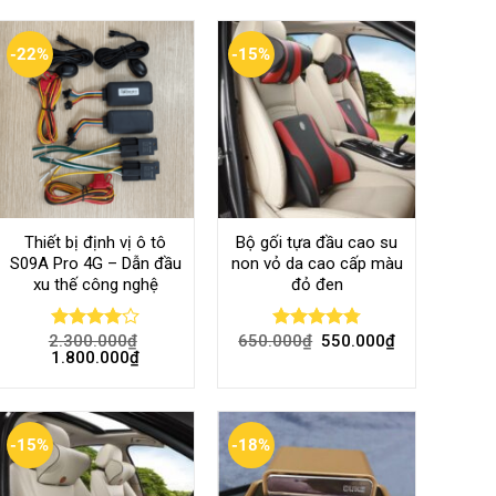
-22%
-15%
Thiết bị định vị ô tô
Bộ gối tựa đầu cao su
S09A Pro 4G – Dẫn đầu
non vỏ da cao cấp màu
xu thế công nghệ
đỏ đen
2.300.000
₫
650.000
₫
550.000
₫
Rated
Rated
4.80
1.800.000
₫
4.00
out
out of 5
of 5
-15%
-18%