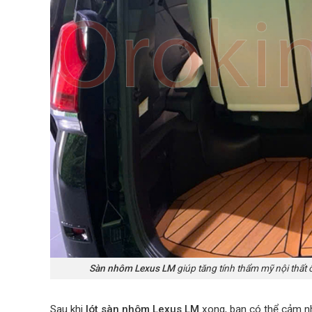
Sàn nhôm Lexus LM
giúp tăng tính thẩm mỹ nội thất
Sau khi
lót sàn nhôm Lexus LM
xong, bạn có thể cảm n