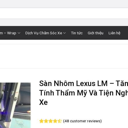
im – Wrap
Dịch Vụ Chăm Sóc Xe
Tin tức
Giới thiệu
Liên hệ
Sàn Nhôm Lexus LM – Tă
Tính Thẩm Mỹ Và Tiện Ngh
Xe
(
48
customer reviews)
Rated
48