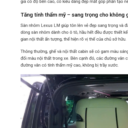
giá có độ bền cao, có kiểu dáng đẹp mắt góp phần tạo n
Tăng tính thẩm mỹ – sang trọng cho không g
Sàn nhôm Lexus LM giúp tôn lên vẻ đẹp sang trọng và đ
dòng sàn nhôm dành cho ô tô, hầu hết đều được thiết kế
gian nội thất ấn tượng, thể hiện rõ vị thế của chủ sở hữu.
Thông thường, ghế và nội thất cabin sẽ có gam màu sán
đối màu nội thất trong xe. Bên cạnh đó, các đường vân
đường vân có tính thẩm mỹ cao, không bị trầy xước.