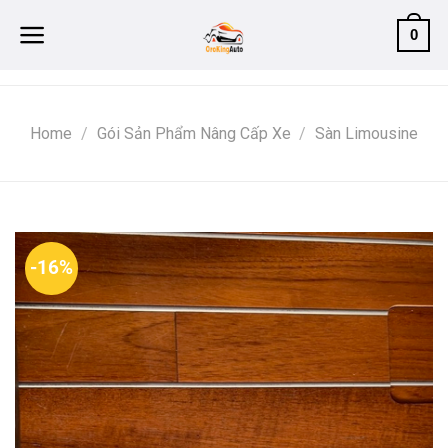
Skip
0
to
content
Home
/
Gói Sản Phẩm Nâng Cấp Xe
/
Sàn Limousine
-16%