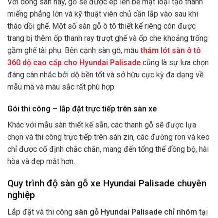
Với dòng sàn này, gỗ sẽ được ép lên bề mặt loại tạo thành
miếng phẳng lớn và kỹ thuật viên chủ cần lắp vào sau khi
tháo dồi ghế. Một số sàn gỗ ô tô thiết kế riêng còn được
trang bị thêm ốp thanh ray trượt ghế và ốp che khoảng trống
gầm ghế tài phụ. Bên cạnh sàn gỗ, mẫu
thảm lót sàn ô tô
360 dộ cao cấp cho Hyundai Palisade
cũng là sự lựa chọn
đáng cân nhắc bởi dộ bền tốt và sở hữu cực kỳ đa dạng về
mẫu mã và màu sắc rất phù hợp.
Gói thi công – lắp đặt trực tiếp trên sàn xe
Khác với mẫu sàn thiết kế sẵn, các thanh gỗ sẽ được lựa
chọn và thi công trực tiếp trên sàn zin, các đường ron và keo
chỉ được cố định chắc chắn, mang đến tổng thể đồng bộ, hài
hòa và đẹp mắt hơn.
Quy trình độ sàn gỗ xe Hyundai Palisade chuyên
nghiệp
Lắp đặt và thi công
sàn gỗ Hyundai Palisade chỉ nhôm
tại