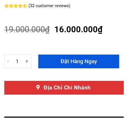
(
32
customer reviews)
Rated
32
4.66
out of 5
based on
customer
19.000.000
₫
16.000.000
₫
ratings
Sàn Gỗ Hyundai Palisade Chỉ Nhôm Đẳng Cấp - Sang Tr
Đặt Hàng Ngay
Địa Chỉ Chi Nhánh