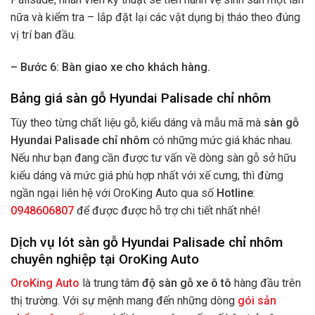
nữa và kiểm tra – lắp đặt lại các vật dụng bị tháo theo đúng
vị trí ban đầu.
– Bước 6: Bàn giao xe cho khách hàng.
Bảng giá sàn gỗ Hyundai Palisade chỉ nhôm
Tùy theo từng chất liệu gỗ, kiểu dáng và mẫu mã mà
sàn gỗ
Hyundai Palisade chỉ nhôm
có những mức giá khác nhau.
Nếu như bạn đang cần được tư vấn về dòng sàn gỗ sở hữu
kiểu dáng và mức giá phù hợp nhất với xế cưng, thì đừng
ngần ngại liên hệ với OroKing Auto qua số
Hotline
:
0948606807
để được được hỗ trợ chi tiết nhất nhé!
Dịch vụ lót sàn gỗ Hyundai Palisade chỉ nhôm
chuyên nghiệp tại OroKing Auto
OroKing Auto
là trung tâm
độ sàn gỗ xe ô tô
hàng đầu trên
thị trường. Với sự mệnh mang đến những dòng
gói sản