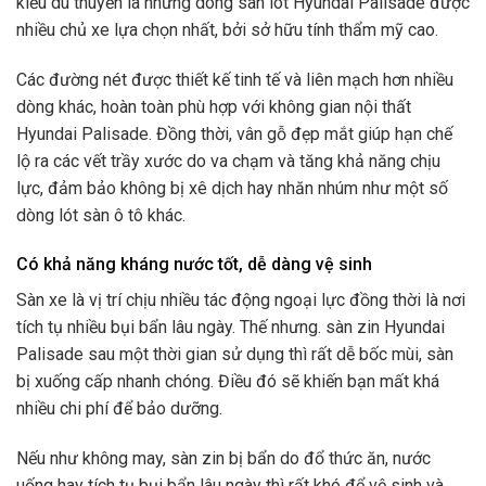
kiểu du thuyền là những dòng sàn lót Hyundai Palisade được
nhiều chủ xe lựa chọn nhất, bởi sở hữu tính thẩm mỹ cao.
Các đường nét được thiết kế tinh tế và liên mạch hơn nhiều
dòng khác, hoàn toàn phù hợp với không gian nội thất
Hyundai Palisade. Đồng thời, vân gỗ đẹp mắt giúp hạn chế
lộ ra các vết trầy xước do va chạm và tăng khả năng chịu
lực, đảm bảo không bị xê dịch hay nhăn nhúm như một số
dòng lót sàn ô tô khác.
Có khả năng kháng nước tốt, dễ dàng vệ sinh
Sàn xe là vị trí chịu nhiều tác động ngoại lực đồng thời là nơi
tích tụ nhiều bụi bẩn lâu ngày. Thế nhưng. sàn zin Hyundai
Palisade sau một thời gian sử dụng thì rất dễ bốc mùi, sàn
bị xuống cấp nhanh chóng. Điều đó sẽ khiến bạn mất khá
nhiều chi phí để bảo dưỡng.
Nếu như không may, sàn zin bị bẩn do đổ thức ăn, nước
uống hay tích tụ bụi bẩn lâu ngày thì rất khó để vệ sinh và