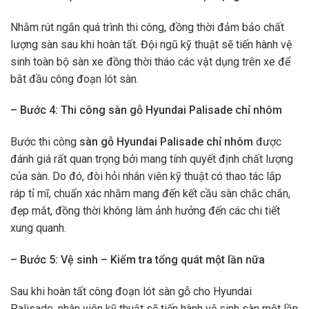
Nhằm rút ngắn quá trình thi công, đồng thời đảm bảo chất
lượng sàn sau khi hoàn tất. Đội ngũ kỹ thuật sẽ tiến hành vệ
sinh toàn bộ sàn xe đồng thời tháo các vật dụng trên xe để
bắt đầu công đoạn lót sàn.
– Bước 4: Thi công sàn gỗ Hyundai Palisade chỉ nhôm
Bước thi công
sàn gỗ Hyundai Palisade chỉ nhôm
được
đánh giá rất quan trọng bởi mang tính quyết định chất lượng
của sàn. Do đó, đòi hỏi nhân viên kỹ thuật có thao tác lắp
ráp tỉ mĩ, chuẩn xác nhằm mang đến kết cầu sàn chắc chắn,
đẹp mắt, đồng thời không làm ảnh hưởng đến các chi tiết
xung quanh.
– Bước 5: Vệ sinh – Kiểm tra tổng quát một lần nữa
Sau khi hoàn tất công đoạn lót sàn gỗ cho Hyundai
Palisade, nhân viên kỹ thuật sẽ tiến hành vệ sinh sàn một lần