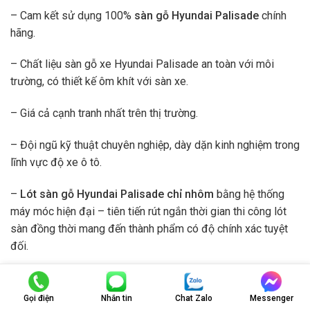
– Cam kết sử dụng 100%
sàn gỗ Hyundai Palisade
chính
hãng.
– Chất liệu sàn gỗ xe Hyundai Palisade an toàn với môi
trường, có thiết kế ôm khít với sàn xe.
– Giá cả cạnh tranh nhất trên thị trường.
– Đội ngũ kỹ thuật chuyên nghiệp, dày dặn kinh nghiệm trong
lĩnh vực độ xe ô tô.
–
Lót sàn gỗ Hyundai Palisade chỉ nhôm
bằng hệ thống
máy móc hiện đại – tiên tiến rút ngắn thời gian thi công lót
sàn đồng thời mang đến thành phẩm có độ chính xác tuyệt
đối.
– Hỗ trợ tư vấn miễn phí – nhiệt tình và chu đáo.
Gọi điện
Nhắn tin
Chat Zalo
Messenger
– Chế độ bảo hành minh bạch – Chế độ hậu mãi hấp dẫn.