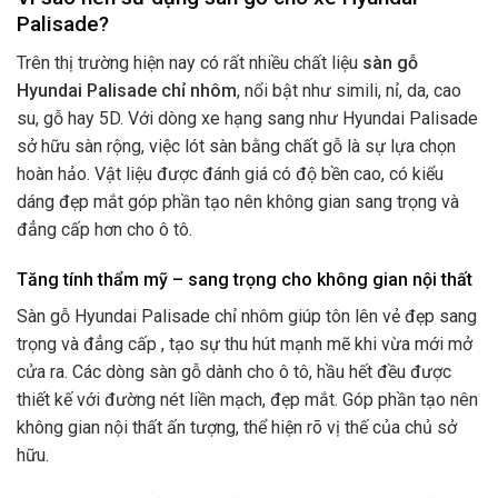
Palisade?
Trên thị trường hiện nay có rất nhiều chất liệu
sàn gỗ
Hyundai Palisade chỉ nhôm
, nổi bật như simili, nỉ, da, cao
su, gỗ hay 5D. Với dòng xe hạng sang như Hyundai Palisade
sở hữu sàn rộng, việc lót sàn bằng chất gỗ là sự lựa chọn
hoàn hảo. Vật liệu được đánh giá có độ bền cao, có kiểu
dáng đẹp mắt góp phần tạo nên không gian sang trọng và
đẳng cấp hơn cho ô tô.
Tăng tính thẩm mỹ – sang trọng cho không gian nội thất
Sàn gỗ Hyundai Palisade chỉ nhôm giúp tôn lên vẻ đẹp sang
trọng và đẳng cấp , tạo sự thu hút mạnh mẽ khi vừa mới mở
cửa ra. Các dòng sàn gỗ dành cho ô tô, hầu hết đều được
thiết kế với đường nét liền mạch, đẹp mắt. Góp phần tạo nên
không gian nội thất ấn tượng, thể hiện rõ vị thế của chủ sở
hữu.