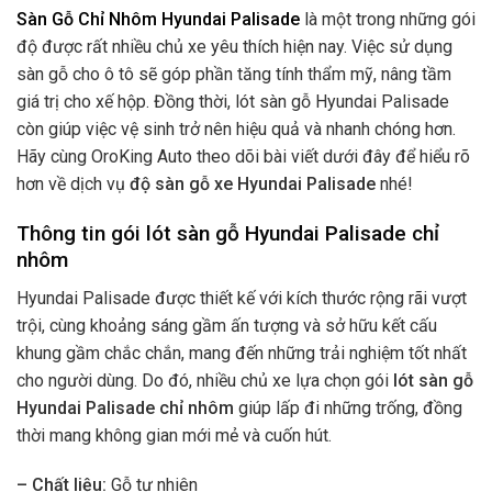
Sàn Gỗ Chỉ Nhôm Hyundai Palisade
là một trong những gói
độ được rất nhiều chủ xe yêu thích hiện nay. Việc sử dụng
sàn gỗ cho ô tô sẽ góp phần tăng tính thẩm mỹ, nâng tầm
giá trị cho xế hộp. Đồng thời, lót sàn gỗ Hyundai Palisade
còn giúp việc vệ sinh trở nên hiệu quả và nhanh chóng hơn.
Hãy cùng OroKing Auto theo dõi bài viết dưới đây để hiểu rõ
hơn về dịch vụ
độ sàn gỗ xe Hyundai Palisade
nhé!
Thông tin gói lót sàn gỗ Hyundai Palisade chỉ
nhôm
Hyundai Palisade được thiết kế với kích thước rộng rãi vượt
trội, cùng khoảng sáng gầm ấn tượng và sở hữu kết cấu
khung gầm chắc chắn, mang đến những trải nghiệm tốt nhất
cho người dùng. Do đó, nhiều chủ xe lựa chọn gói
lót sàn gỗ
Hyundai Palisade chỉ nhôm
giúp lấp đi những trống, đồng
thời mang không gian mới mẻ và cuốn hút.
– Chất liệu:
Gỗ tự nhiên