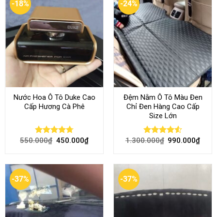
-18%
-24%
Nước Hoa Ô Tô Duke Cao
Đệm Nằm Ô Tô Màu Đen
Cấp Hương Cà Phê
Chỉ Đen Hàng Cao Cấp
Size Lớn
550.000
₫
450.000
₫
1.300.000
₫
990.000
₫
Rated
4.70
Rated
4.54
out of 5
out of 5
-37%
-37%