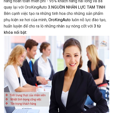
hàng hoàn toàn miễn phí - 95% khách hàng hài lòng và đã
quay lại với OroKingAuto
3.NGUỒN NHÂN LỰC TAM TINH
Bên cạnh việc tạo ra những tinh hoa cho những sản phẩm
phụ kiện xe hơi của mình,
OroKingAuto
luôn nỗ lực đào tạo,
huấn luyện để cho ra lò những nhân sự nòng cốt với
3 từ
khóa nổi bật: