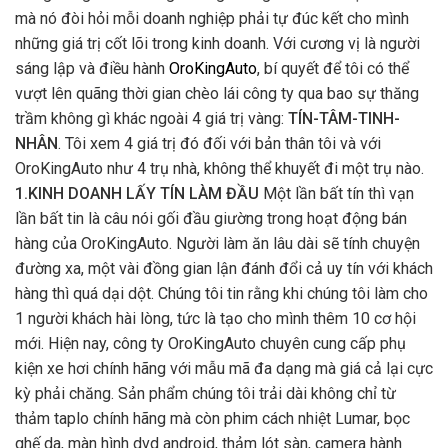
mà nó đòi hỏi mỗi doanh nghiệp phải tự đúc kết cho mình
những giá trị cốt lõi trong kinh doanh. Với cương vị là người
sáng lập và điều hành
OroKingAuto
, bí quyết để tôi có thể
vượt lên quãng thời gian chèo lái công ty qua bao sự thăng
trầm không gì khác ngoài 4 giá trị vàng:
TÍN-TÂM-TINH-
NHÂN
. Tôi xem 4 giá trị đó đối với bản thân tôi và với
OroKingAuto như 4 trụ nhà, không thể khuyết đi một trụ nào.
1.KINH DOANH LẤY TÍN LÀM ĐẦU
Một lần bất tín thì vạn
lần bất tin là câu nói gối đầu giường trong hoạt động bán
hàng của OroKingAuto. Người làm ăn lâu dài sẽ tính chuyện
đường xa, một vài đồng gian lận đánh đổi cả uy tín với khách
hàng thì quá dại dột. Chúng tôi tin rằng khi chúng tôi làm cho
1 người khách hài lòng, tức là tạo cho mình thêm 10 cơ hội
mới. Hiện nay, công ty OroKingAuto chuyên cung cấp phụ
kiện xe hơi chính hãng với mẫu mã đa dạng mà giá cả lại cực
kỳ phải chăng. Sản phẩm chúng tôi trải dài không chỉ từ
thảm taplo chính hãng mà còn phim cách nhiệt Lumar, bọc
ghế da, màn hình dvd android, thảm lót sàn, camera hành