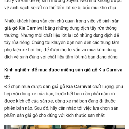
lưu ý về vấn đề vệ sinh thường xuyên. Nếu như không được
vệ sinh sạch sẽ rất có thể tấm lót sẽ bị bốc mùi khó chịu.
Nhiều khách hàng vẫn còn chủ quan trong việc vệ sinh
sàn
giả gỗ Kia Carnival
bằng những dung dịch tẩy rửa thông
thường. Nhưng mỗi chất liệu lót lại có những dung dịch để
tẩy rửa riêng. Chúng tôi khuyên bạn nên đến các trung tâm
phụ kiện xe hơi lớn, để được họ tư vấn và mua kèm dung
dịch vệ sinh đúng với chất liệu tấm lót mà bạn đang dùng.
Kinh nghiệm để mua được miếng sàn giả gỗ Kia Carnival
tốt
Để chọn mua được
sàn giả gỗ Kia Carnival
chất lượng, phù
hợp với dòng xe của bạn, trước hết bạn cần phải nắm rõ
được kích cỡ của sàn xe, dòng xe mà bạn đang đi thuộc
phiên bản nào. Sau đó, hãy cân nhắc tới việc lựa chọn sản
phẩm sàn giả gỗ cho đúng với kích thước sàn nhất.