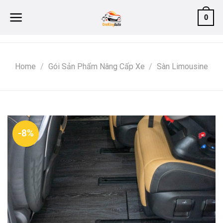
Skip
0
to
content
Home
/
Gói Sản Phẩm Nâng Cấp Xe
/
Sàn Limousine
-8%