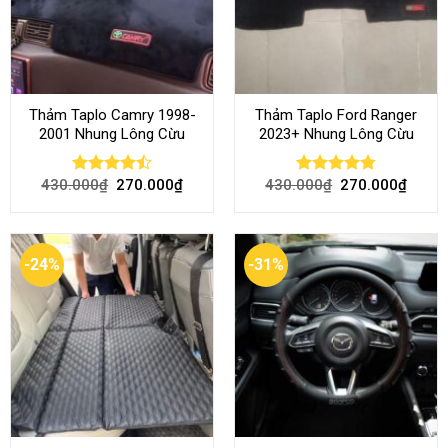
Thảm Taplo Camry 1998-
Thảm Taplo Ford Ranger
2001 Nhung Lông Cừu
2023+ Nhung Lông Cừu
430.000
₫
270.000
₫
430.000
₫
270.000
₫
Rated
Rated
4.80
4.50
out
out of 5
of 5
-24%
-31%