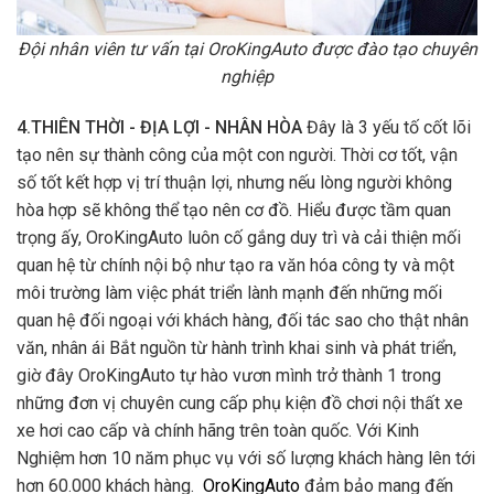
Đội nhân viên tư vấn tại OroKingAuto được đào tạo chuyên
nghiệp
4.THIÊN THỜI - ĐỊA LỢI - NHÂN HÒA
Đây là 3 yếu tố cốt lõi
tạo nên sự thành công của một con người. Thời cơ tốt, vận
số tốt kết hợp vị trí thuận lợi, nhưng nếu lòng người không
hòa hợp sẽ không thể tạo nên cơ đồ. Hiểu được tầm quan
trọng ấy, OroKingAuto luôn cố gắng duy trì và cải thiện mối
quan hệ từ chính nội bộ như tạo ra văn hóa công ty và một
môi trường làm việc phát triển lành mạnh đến những mối
quan hệ đối ngoại với khách hàng, đối tác sao cho thật nhân
văn, nhân ái Bắt nguồn từ hành trình khai sinh và phát triển,
giờ đây OroKingAuto tự hào vươn mình trở thành 1 trong
những đơn vị chuyên cung cấp phụ kiện đồ chơi nội thất xe
xe hơi cao cấp và chính hãng trên toàn quốc. Với Kinh
Nghiệm hơn 10 năm phục vụ với số lượng khách hàng lên tới
hơn 60.000 khách hàng.
OroKingAuto
đảm bảo mang đến