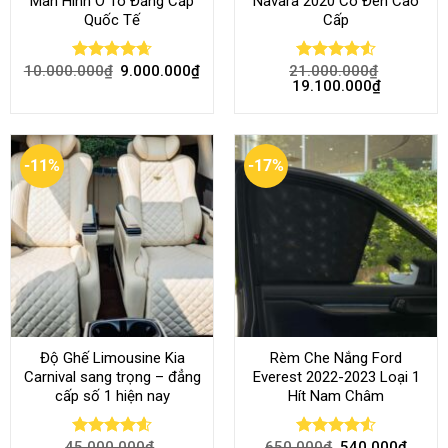
Màn Hình Ô Tô Đẳng Cấp
Navara 2020 Có Đèn Cao
Quốc Tế
Cấp
10.000.000
₫
9.000.000
₫
21.000.000
₫
Rated
4.68
Rated
4.52
19.100.000
₫
out of 5
out of 5
-11%
-17%
Độ Ghế Limousine Kia
Rèm Che Nắng Ford
Carnival sang trọng – đẳng
Everest 2022-2023 Loại 1
cấp số 1 hiện nay
Hít Nam Châm
45.000.000
₫
650.000
₫
540.000
₫