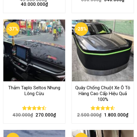
Rated
4.58
Rated
4.51
40.000.000
₫
out of 5
out of 5
-37%
-28%
Thảm Taplo Seltos Nhung
Quây Chống Chuột Xe Ô Tô
Lông Cừu
Hàng Cao Cấp Hiệu Quả
100%
430.000
₫
270.000
₫
2.500.000
₫
1.800.000
₫
Rated
Rated
4.51
4.46
out
out of 5
of 5