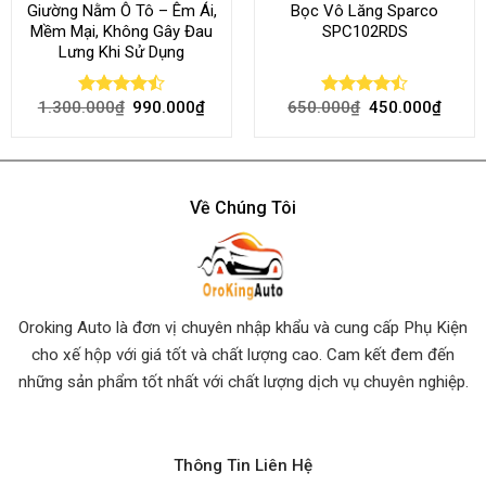
Giường Nằm Ô Tô – Êm Ái,
Bọc Vô Lăng Sparco
Mềm Mại, Không Gây Đau
SPC102RDS
Lưng Khi Sử Dụng
1.300.000
₫
990.000
₫
650.000
₫
450.000
₫
Rated
Rated
4.45
out
4.50
out
of 5
of 5
Về Chúng Tôi
Oroking Auto là đơn vị chuyên nhập khẩu và cung cấp Phụ Kiện
cho xế hộp với giá tốt và chất lượng cao. Cam kết đem đến
những sản phẩm tốt nhất
với chất lượng dịch vụ chuyên nghiệp.
Thông Tin Liên Hệ