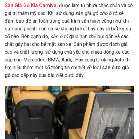
Sàn Giả Gỗ Kia Carnival
được làm từ nhựa chắc chắn và có
giá trị thẩm mỹ cao. Khi sử dụng
sàn giả gỗ cho ô tô
sẽ
đảm bảo độ an toàn trong quá trình vận hành cũng như khi
sử dụng phanh, côn ga sẽ không bị kẹt hay gây ra bất kỳ sự
cố nào. Bên cạnh đó,
sàn ô tô
giúp hạn chế bụi bẩn và các
chất gây hại cho bề mặt sàn xe. Sản phẩm được đánh giá
cao về chất lượng, sử dụng chủ yếu cho nhiều dòng xe cao
cấp như Mercedes, BMW, Audi,…Hãy cùng Oroking Auto đi
tìm hiểu thêm một số thông tin chi tiết về loại
sàn ô tô giả
gỗ
cao cấp này qua bài viết dưới đây.