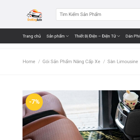
Skip
to
Search
for:
content
Trang chủ
Sản phẩm
Thiết Bị Điện – Điện Tử
Dán Ph
Home
/
Gói Sản Phẩm Nâng Cấp Xe
/
Sàn Limousine
-7%