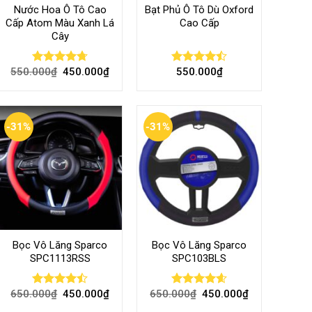
Nước Hoa Ô Tô Cao
Bạt Phủ Ô Tô Dù Oxford
Cấp Atom Màu Xanh Lá
Cao Cấp
Cây
550.000
₫
450.000
₫
550.000
₫
Rated
4.70
Rated
out of 5
4.50
out
of 5
-31%
-31%
Bọc Vô Lăng Sparco
Bọc Vô Lăng Sparco
SPC1113RSS
SPC103BLS
650.000
₫
450.000
₫
650.000
₫
450.000
₫
Rated
Rated
4.57
4.47
out
out of 5