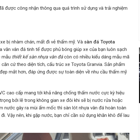
đã được công nhận thông qua quá trình sử dụng và trải nghiệm
n xe bị nhàm chán, mất đi vẻ thẩm mỹ. Và
sàn đá Toyota
oa văn vân đá tinh tế được phủ bóng giúp xe của bạn luôn sạch
ác mẫu
thiết kế sàn nhựa vân đá
còn có nhiều kiểu dáng mẫu mã
 căn cứ theo diện tích, cấu trúc xe Toyota Granvia. Sản phẩm
 đẹp mắt hơn, đáp ứng được sự toàn diện về nhu cầu thẩm mỹ
 PVC cao cấp mang tới khả năng chống thấm nước cực kỳ hiệu
trọng bởi lẽ trong không gian xe đôi khi sẽ bị nước rửa hoặc
thấm nước gây ra mùi ẩm mốc thì sàn lót nhựa vân đá hoàn toàn
i. Vậy nên, khi gặp nước, bạn chỉ cần sử dụng khăn khô để lau