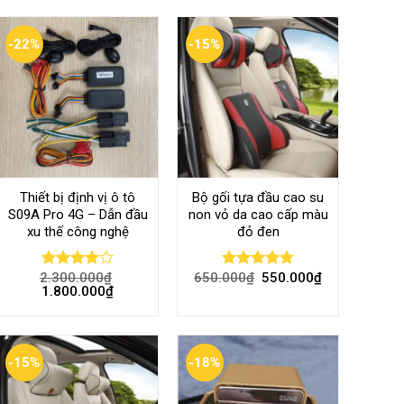
-22%
-15%
Thiết bị định vị ô tô
Bộ gối tựa đầu cao su
S09A Pro 4G – Dẫn đầu
non vỏ da cao cấp màu
xu thế công nghệ
đỏ đen
2.300.000
₫
650.000
₫
550.000
₫
Rated
Rated
4.80
1.800.000
₫
4.00
out
out of 5
of 5
-15%
-18%