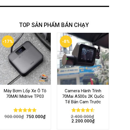
TOP SẢN PHẨM BÁN CHẠY
-17%
-8%
Máy Bơm Lốp Xe Ô Tô
Camera Hành Trình
70MAI Midrive TP03
70Mai A500s 2K Quốc
Tế Bản Cam Trước
900.000
₫
750.000
₫
2.400.000
₫
Rated
5.00
Rated
4.56
2.200.000
₫
out of 5
out of 5