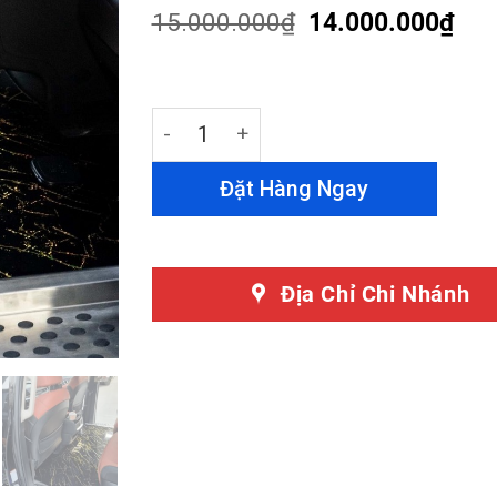
customer
15.000.000
₫
14.000.000
₫
ratings
Sàn Đá Toyota Granvia Chất Lượng Cao
Đặt Hàng Ngay
Địa Chỉ Chi Nhánh