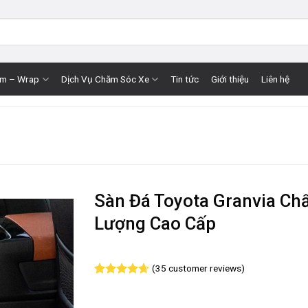
im – Wrap
Dịch Vụ Chăm Sóc Xe
Tin tức
Giới thiệu
Liên hệ
Sàn Đá Toyota Granvia Ch
Lượng Cao Cấp
(
35
customer reviews)
Rated
35
4.66
out of 5
based on