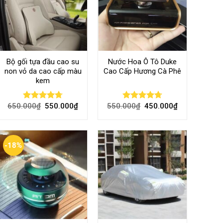
Bộ gối tựa đầu cao su
Nước Hoa Ô Tô Duke
non vỏ da cao cấp màu
Cao Cấp Hương Cà Phê
kem
650.000
₫
550.000
₫
550.000
₫
450.000
₫
Rated
4.70
Rated
4.70
out of 5
out of 5
-18%