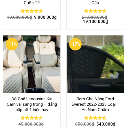
Quốc Tế
Cấp
10.000.000
₫
9.000.000
₫
21.000.000
₫
Rated
4.68
Rated
4.52
19.100.000
₫
out of 5
out of 5
-11%
-17%
Độ Ghế Limousine Kia
Rèm Che Nắng Ford
Carnival sang trọng – đẳng
Everest 2022-2023 Loại 1
cấp số 1 hiện nay
Hít Nam Châm
45.000.000
₫
650.000
₫
540.000
₫
Rated
4.58
Rated
4.51