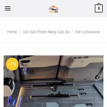
Skip
0
to
content
Home
/
Gói Sản Phẩm Nâng Cấp Xe
/
Sàn Limousine
-7%