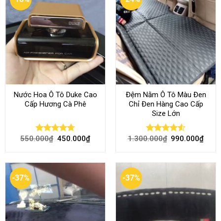
Nước Hoa Ô Tô Duke Cao
Đệm Nằm Ô Tô Màu Đen
Cấp Hương Cà Phê
Chỉ Đen Hàng Cao Cấp
Size Lớn
550.000
₫
450.000
₫
1.300.000
₫
990.000
₫
Rated
4.70
Rated
4.54
out of 5
out of 5
-37%
-37%