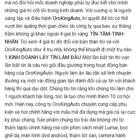
mà nó đòi hỏi mỗi doanh nghiệp phải tự đúc kết cho mình
những giá trị cốt lõi trong kinh doanh. Với cương vị là người
sáng lập và điều hành
OroKingAuto
, bí quyết để tôi có thể
vượt lên quãng thời gian chèo lái công ty qua bao sự thăng
trầm không gì khác ngoài 4 giá trị vàng:
TÍN-TÂM-TINH-
NHÂN
. Tôi xem 4 giá trị đó đối với bản thân tôi và với
OroKingAuto như 4 trụ nhà, không thể khuyết đi một trụ nào.
1.KINH DOANH LẤY TÍN LÀM ĐẦU
Một lần bất tín thì vạn
lần bất tin là câu nói gối đầu giường trong hoạt động bán
hàng của OroKingAuto. Người làm ăn lâu dài sẽ tính chuyện
đường xa, một vài đồng gian lận đánh đổi cả uy tín với khách
hàng thì quá dại dột. Chúng tôi tin rằng khi chúng tôi làm cho
1 người khách hài lòng, tức là tạo cho mình thêm 10 cơ hội
mới. Hiện nay, công ty OroKingAuto chuyên cung cấp phụ
kiện xe hơi chính hãng với mẫu mã đa dạng mà giá cả lại cực
kỳ phải chăng. Sản phẩm chúng tôi trải dài không chỉ từ
thảm taplo chính hãng mà còn phim cách nhiệt Lumar, bọc
ghế da, màn hình dvd android, thảm lót sàn, camera hành