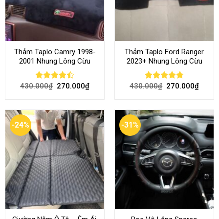
Thảm Taplo Camry 1998-
Thảm Taplo Ford Ranger
2001 Nhung Lông Cừu
2023+ Nhung Lông Cừu
430.000
₫
270.000
₫
430.000
₫
270.000
₫
Rated
Rated
4.80
4.50
out
out of 5
of 5
-24%
-31%