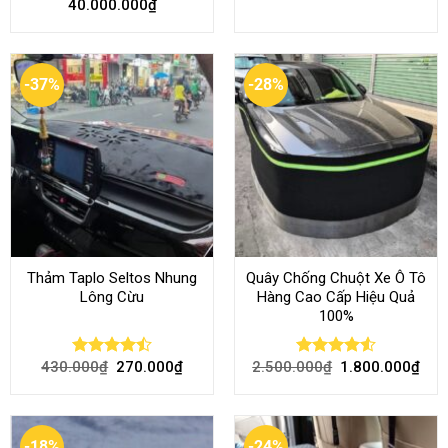
40.000.000
₫
out of 5
out of 5
-37%
-28%
Thảm Taplo Seltos Nhung
Quây Chống Chuột Xe Ô Tô
Lông Cừu
Hàng Cao Cấp Hiệu Quả
100%
430.000
₫
270.000
₫
2.500.000
₫
1.800.000
₫
Rated
Rated
4.51
4.46
out
out of 5
of 5
-18%
-24%