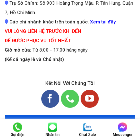
Trụ Sở Chính:
Số 903 Hoàng Trọng Mậu, P. Tân Hưng, Quận
7, Hồ Chí Minh.
Các chi nhánh khác trên toàn quốc
:
Xem tại đây
VUI LÒNG LIÊN HỆ TRƯỚC KHI ĐẾN
ĐỂ ĐƯỢC PHỤC VỤ TỐT NHẤT
Giờ mở cửa:
Từ 8:00 - 17:00 hằng ngày
(Kể cả ngày lễ và Chủ nhật)
Kết Nối Với Chúng Tôi
0948606807
Gọi điện
Nhắn tin
Chat Zalo
Messenger
Chúng tôi luôn sẵn sàng hỗ trợ bạn 24/7