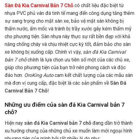
Sàn Đá Kia Carnival Bản 7 Chỗ
có chất liệu đặc biệt từ
nhựa PVC phủ vân đá tinh tế mang đến công dụng tăng thêm
sự sang trọng cho mặt sàn xe, bảo vệ mặt sàn không bị
thấm nước, ẩm mốc và tránh bị trầy xước gây kém thẩm mỹ
cho phương tiện. Sàn nhựa này thực sự rất bền đẹp với khả
năng chống cháy và chịu nhiệt cực kỳ tốt, đảm bảo cho sàn
xe không bị xuống cấp. Chính vì vậy,
sàn đá Kia Carnival
bản 7 chỗ
chính là lựa chọn ưu tiên số một của các chủ xe,
giúp cho phương tiện của bạn trở nên phong cách và độc
đáo hơn.
OroKing Auto
cam kết chất lượng của các mẫu sàn
mà đơn vị cung cấp, đặc biệt là các sản phẩm về
Sàn Đá
Carnival Bản 7 Chỗ
!
Những ưu điểm của sàn đá Kia Carnival bản 7
chỗ?
Hiện nay
sàn đá Kia Carnival bản 7 chỗ
đang dần trở thành
xu hướng chung của những chủ xe muốn làm mới ngoại hình
phương tiện của mình bởi rất nhiều lý do như: