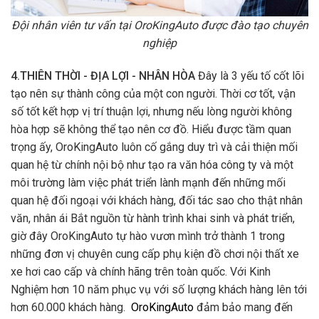
Đội nhân viên tư vấn tại OroKingAuto được đào tạo chuyên
nghiệp
4.THIÊN THỜI - ĐỊA LỢI - NHÂN HÒA
Đây là 3 yếu tố cốt lõi
tạo nên sự thành công của một con người. Thời cơ tốt, vận
số tốt kết hợp vị trí thuận lợi, nhưng nếu lòng người không
hòa hợp sẽ không thể tạo nên cơ đồ. Hiểu được tầm quan
trọng ấy, OroKingAuto luôn cố gắng duy trì và cải thiện mối
quan hệ từ chính nội bộ như tạo ra văn hóa công ty và một
môi trường làm việc phát triển lành mạnh đến những mối
quan hệ đối ngoại với khách hàng, đối tác sao cho thật nhân
văn, nhân ái Bắt nguồn từ hành trình khai sinh và phát triển,
giờ đây OroKingAuto tự hào vươn mình trở thành 1 trong
những đơn vị chuyên cung cấp phụ kiện đồ chơi nội thất xe
xe hơi cao cấp và chính hãng trên toàn quốc. Với Kinh
Nghiệm hơn 10 năm phục vụ với số lượng khách hàng lên tới
hơn 60.000 khách hàng.
OroKingAuto
đảm bảo mang đến