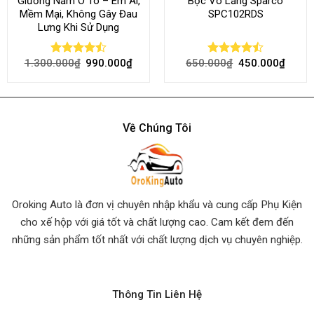
Giường Nằm Ô Tô – Êm Ái,
Bọc Vô Lăng Sparco
Mềm Mại, Không Gây Đau
SPC102RDS
Lưng Khi Sử Dụng
1.300.000
₫
990.000
₫
650.000
₫
450.000
₫
Rated
Rated
4.45
out
4.50
out
of 5
of 5
Về Chúng Tôi
Oroking Auto là đơn vị chuyên nhập khẩu và cung cấp Phụ Kiện
cho xế hộp với giá tốt và chất lượng cao. Cam kết đem đến
những sản phẩm tốt nhất
với chất lượng dịch vụ chuyên nghiệp.
Thông Tin Liên Hệ