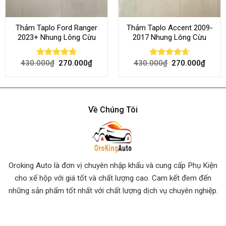
Thảm Taplo Ford Ranger
Thảm Taplo Accent 2009-
2023+ Nhung Lông Cừu
2017 Nhung Lông Cừu
430.000
₫
270.000
₫
430.000
₫
270.000
₫
Rated
4.80
Rated
4.64
out of 5
out of 5
Về Chúng Tôi
Oroking Auto là đơn vị chuyên nhập khẩu và cung cấp Phụ Kiện
cho xế hộp với giá tốt và chất lượng cao. Cam kết đem đến
những sản phẩm tốt nhất
với chất lượng dịch vụ chuyên nghiệp.