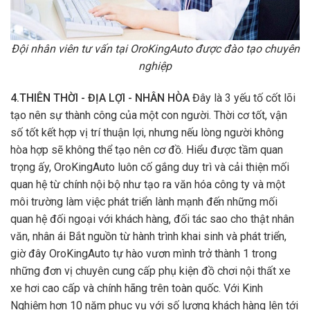
Đội nhân viên tư vấn tại OroKingAuto được đào tạo chuyên
nghiệp
4.THIÊN THỜI - ĐỊA LỢI - NHÂN HÒA
Đây là 3 yếu tố cốt lõi
tạo nên sự thành công của một con người. Thời cơ tốt, vận
số tốt kết hợp vị trí thuận lợi, nhưng nếu lòng người không
hòa hợp sẽ không thể tạo nên cơ đồ. Hiểu được tầm quan
trọng ấy, OroKingAuto luôn cố gắng duy trì và cải thiện mối
quan hệ từ chính nội bộ như tạo ra văn hóa công ty và một
môi trường làm việc phát triển lành mạnh đến những mối
quan hệ đối ngoại với khách hàng, đối tác sao cho thật nhân
văn, nhân ái Bắt nguồn từ hành trình khai sinh và phát triển,
giờ đây OroKingAuto tự hào vươn mình trở thành 1 trong
những đơn vị chuyên cung cấp phụ kiện đồ chơi nội thất xe
xe hơi cao cấp và chính hãng trên toàn quốc. Với Kinh
Nghiệm hơn 10 năm phục vụ với số lượng khách hàng lên tới