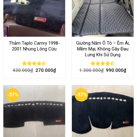
Thảm Taplo Camry 1998-
Giường Nằm Ô Tô – Êm Ái,
2001 Nhung Lông Cừu
Mềm Mại, Không Gây Đau
Lưng Khi Sử Dụng
430.000
₫
270.000
₫
1.300.000
₫
990.000
₫
Rated
Rated
4.50
out
4.45
out
of 5
of 5
-37%
-37%