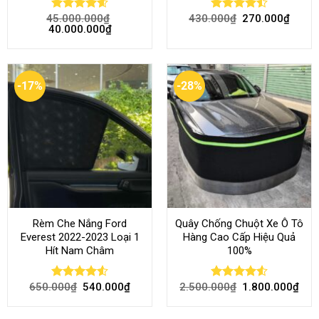
45.000.000
₫
430.000
₫
270.000
₫
Rated
4.58
Rated
40.000.000
₫
out of 5
4.46
out
of 5
-17%
-28%
Rèm Che Nắng Ford
Quây Chống Chuột Xe Ô Tô
Everest 2022-2023 Loại 1
Hàng Cao Cấp Hiệu Quả
Hít Nam Châm
100%
650.000
₫
540.000
₫
2.500.000
₫
1.800.000
₫
Rated
4.51
Rated
4.51
out of 5
out of 5