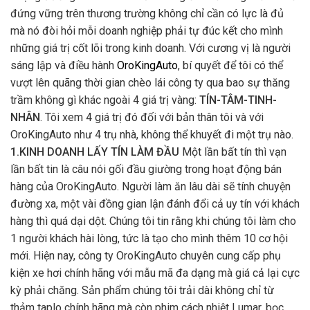
đứng vững trên thương trường không chỉ cần có lực là đủ
mà nó đòi hỏi mỗi doanh nghiệp phải tự đúc kết cho mình
những giá trị cốt lõi trong kinh doanh. Với cương vị là người
sáng lập và điều hành
OroKingAuto
, bí quyết để tôi có thể
vượt lên quãng thời gian chèo lái công ty qua bao sự thăng
trầm không gì khác ngoài 4 giá trị vàng:
TÍN-TÂM-TINH-
NHÂN
. Tôi xem 4 giá trị đó đối với bản thân tôi và với
OroKingAuto như 4 trụ nhà, không thể khuyết đi một trụ nào.
1.KINH DOANH LẤY TÍN LÀM ĐẦU
Một lần bất tín thì vạn
lần bất tin là câu nói gối đầu giường trong hoạt động bán
hàng của OroKingAuto. Người làm ăn lâu dài sẽ tính chuyện
đường xa, một vài đồng gian lận đánh đổi cả uy tín với khách
hàng thì quá dại dột. Chúng tôi tin rằng khi chúng tôi làm cho
1 người khách hài lòng, tức là tạo cho mình thêm 10 cơ hội
mới. Hiện nay, công ty OroKingAuto chuyên cung cấp phụ
kiện xe hơi chính hãng với mẫu mã đa dạng mà giá cả lại cực
kỳ phải chăng. Sản phẩm chúng tôi trải dài không chỉ từ
thảm taplo chính hãng mà còn phim cách nhiệt Lumar, bọc