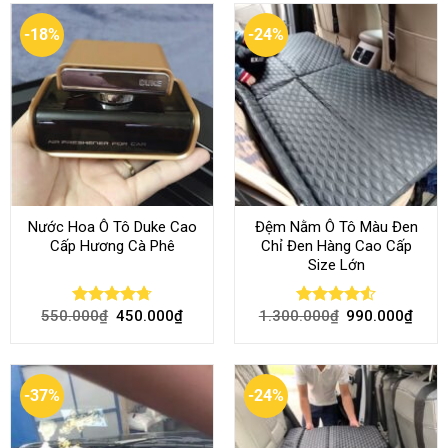
-18%
-24%
Nước Hoa Ô Tô Duke Cao
Đệm Nằm Ô Tô Màu Đen
Cấp Hương Cà Phê
Chỉ Đen Hàng Cao Cấp
Size Lớn
550.000
₫
450.000
₫
1.300.000
₫
990.000
₫
Rated
4.70
Rated
4.54
out of 5
out of 5
-37%
-24%