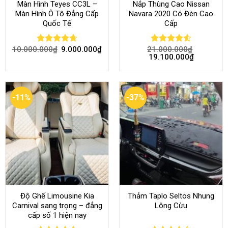
Màn Hình Teyes CC3L –
Nắp Thùng Cao Nissan
Màn Hình Ô Tô Đẳng Cấp
Navara 2020 Có Đèn Cao
Quốc Tế
Cấp
10.000.000
₫
9.000.000
₫
21.000.000
₫
Rated
4.68
Rated
4.52
19.100.000
₫
out of 5
out of 5
-11%
-37%
Độ Ghế Limousine Kia
Thảm Taplo Seltos Nhung
Carnival sang trọng – đẳng
Lông Cừu
cấp số 1 hiện nay