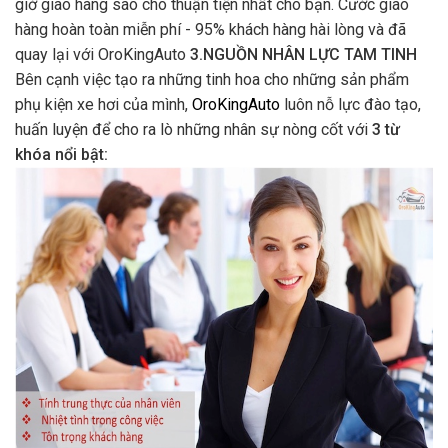
giờ giao hàng sao cho thuận tiện nhất cho bạn. Cước giao
hàng hoàn toàn miễn phí - 95% khách hàng hài lòng và đã
quay lại với OroKingAuto
3.NGUỒN NHÂN LỰC TAM TINH
Bên cạnh việc tạo ra những tinh hoa cho những sản phẩm
phụ kiện xe hơi của mình,
OroKingAuto
luôn nỗ lực đào tạo,
huấn luyện để cho ra lò những nhân sự nòng cốt với
3 từ
khóa nổi bật: