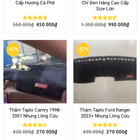
Cấp Hương Cà Phê
Chỉ Đen Hàng Cao Cấp
Size Lớn
550.000
₫
450.000
₫
1.300.000
₫
990.000
₫
Rated
4.70
Rated
4.54
out of 5
out of 5
-37%
-37%
Thảm Taplo Camry 1998-
Thảm Taplo Ford Ranger
2001 Nhung Lông Cừu
2023+ Nhung Lông Cừu
430.000
₫
270.000
₫
430.000
₫
270.000
₫
Rated
Rated
4.80
4.50
out
out of 5