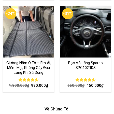
of 5
-24%
-31%
Giường Nằm Ô Tô – Êm Ái,
Bọc Vô Lăng Sparco
Mềm Mại, Không Gây Đau
SPC102RDS
Lưng Khi Sử Dụng
1.300.000
₫
990.000
₫
650.000
₫
450.000
₫
Rated
Rated
4.45
out
4.50
out
of 5
of 5
Về Chúng Tôi