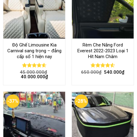
Độ Ghế Limousine Kia
Rèm Che Nắng Ford
Carnival sang trọng – đẳng
Everest 2022-2023 Loại 1
cấp số 1 hiện nay
Hít Nam Châm
45.000.000
₫
650.000
₫
540.000
₫
Rated
4.58
Rated
4.51
40.000.000
₫
out of 5
out of 5
-37%
-28%