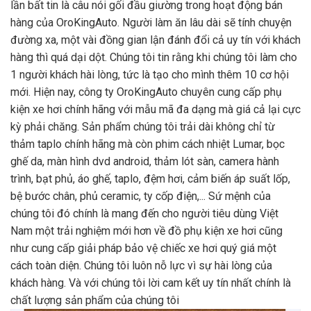
lần bất tin là câu nói gối đầu giường trong hoạt động bán
hàng của OroKingAuto. Người làm ăn lâu dài sẽ tính chuyện
đường xa, một vài đồng gian lận đánh đổi cả uy tín với khách
hàng thì quá dại dột. Chúng tôi tin rằng khi chúng tôi làm cho
1 người khách hài lòng, tức là tạo cho mình thêm 10 cơ hội
mới. Hiện nay, công ty OroKingAuto chuyên cung cấp phụ
kiện xe hơi chính hãng với mẫu mã đa dạng mà giá cả lại cực
kỳ phải chăng. Sản phẩm chúng tôi trải dài không chỉ từ
thảm taplo chính hãng mà còn phim cách nhiệt Lumar, bọc
ghế da, màn hình dvd android, thảm lót sàn, camera hành
trình, bạt phủ, áo ghế, taplo, đệm hơi, cảm biến áp suất lốp,
bệ bước chân, phủ ceramic, ty cốp điện,... Sứ mệnh của
chúng tôi đó chính là mang đến cho người tiêu dùng Việt
Nam một trải nghiệm mới hơn về đồ phụ kiện xe hơi cũng
như cung cấp giải pháp bảo vệ chiếc xe hơi quý giá một
cách toàn diện. Chúng tôi luôn nỗ lực vì sự hài lòng của
khách hàng. Và với chúng tôi lời cam kết uy tín nhất chính là
chất lượng sản phẩm của chúng tôi