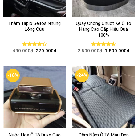
Thảm Taplo Seltos Nhung
Quây Chống Chuột Xe Ô Tô
Lông Cừu
Hàng Cao Cấp Hiệu Quả
100%
430.000
₫
270.000
₫
2.500.000
₫
1.800.000
₫
Rated
Rated
4.51
4.46
out
out of 5
of 5
-18%
-24%
Nước Hoa Ô Tô Duke Cao
Đệm Nằm Ô Tô Màu Đen