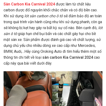
Sàn Carbon Kia Carnival 2024
được làm từ chất liệu
carbon được đổ nguyên khối chắc chắn và có độ bền cao
.
Khi sử dụng
lót sàn carbon cho ô tô
sẽ
đảm bảo độ an toàn
trong quá trình vận hành cũng như khi sử dụng phanh, côn ga
sẽ không bị kẹt hay gây ra bất kỳ sự cố nào.
Bên cạnh đó,
lót
sàn ô tô
giúp hạn chế bụi bẩn và các chất gây hại cho bề
mặt sàn xe.
Sản phẩm được đánh giá cao về chất lượng, sử
dụng chủ yếu cho nhiều dòng xe cao cấp như Mercedes,
BMW, Audi,…Hãy cùng Oroking Auto đi tìm hiểu thêm một số
thông tin chi tiết về loại
sàn carbon Kia Carnival 2024
cao
cấp này qua bài viết dưới đây.