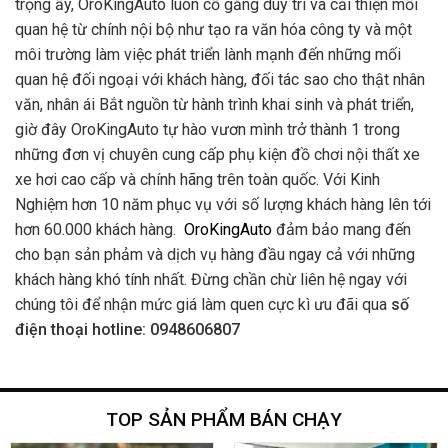
trọng ấy, OroKingAuto luôn cố gắng duy trì và cải thiện mối
quan hệ từ chính nội bộ như tạo ra văn hóa công ty và một
môi trường làm việc phát triển lành mạnh đến những mối
quan hệ đối ngoại với khách hàng, đối tác sao cho thật nhân
văn, nhân ái Bắt nguồn từ hành trình khai sinh và phát triển,
giờ đây OroKingAuto tự hào vươn mình trở thành 1 trong
những đơn vị chuyên cung cấp phụ kiện đồ chơi nội thất xe
xe hơi cao cấp và chính hãng trên toàn quốc. Với Kinh
Nghiệm hơn 10 năm phục vụ với số lượng khách hàng lên tới
hơn 60.000 khách hàng.
OroKingAuto
đảm bảo mang đến
cho bạn sản phảm và dịch vụ hàng đầu ngay cả với những
khách hàng khó tính nhất. Đừng chần chừ liên hệ ngay với
chúng tôi để nhận mức giá làm quen cực kì ưu đãi qua
số
điện thoại hotline: 0948606807
TOP SẢN PHẨM BÁN CHẠY