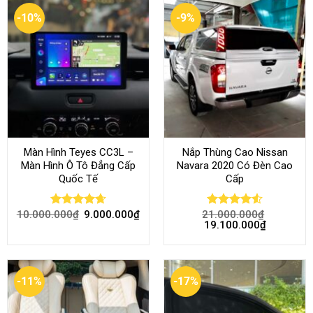
-10%
-9%
Màn Hình Teyes CC3L –
Nắp Thùng Cao Nissan
Màn Hình Ô Tô Đẳng Cấp
Navara 2020 Có Đèn Cao
Quốc Tế
Cấp
10.000.000
₫
9.000.000
₫
21.000.000
₫
Rated
4.68
Rated
4.52
19.100.000
₫
out of 5
out of 5
-11%
-17%