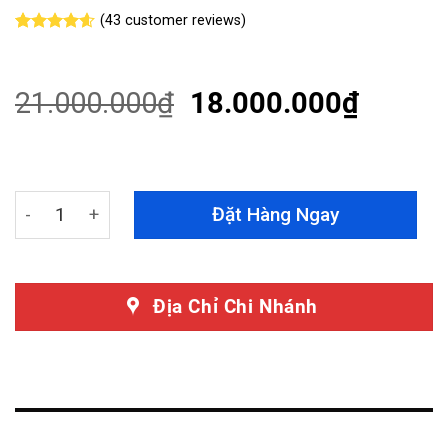
(
43
customer reviews)
Rated
43
4.56
out of 5
based on
customer
21.000.000
₫
18.000.000
₫
ratings
Sàn Carbon Kia Carnival 2024 - Dành Cho Xe Hạng Sang
Đặt Hàng Ngay
Địa Chỉ Chi Nhánh