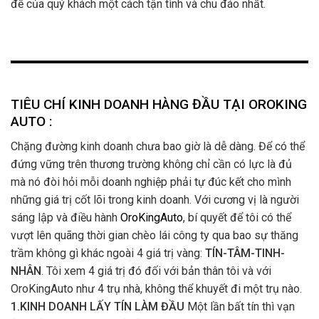
đề của quý khách một cách tận tình và chu đáo nhất.
TIÊU CHÍ KINH DOANH HÀNG ĐẦU TẠI OROKING
AUTO :
Chặng đường kinh doanh chưa bao giờ là dễ dàng. Để có thể
đứng vững trên thương trường không chỉ cần có lực là đủ
mà nó đòi hỏi mỗi doanh nghiệp phải tự đúc kết cho mình
những giá trị cốt lõi trong kinh doanh. Với cương vị là người
sáng lập và điều hành
OroKingAuto
, bí quyết để tôi có thể
vượt lên quãng thời gian chèo lái công ty qua bao sự thăng
trầm không gì khác ngoài 4 giá trị vàng:
TÍN-TÂM-TINH-
NHÂN
. Tôi xem 4 giá trị đó đối với bản thân tôi và với
OroKingAuto như 4 trụ nhà, không thể khuyết đi một trụ nào.
1.KINH DOANH LẤY TÍN LÀM ĐẦU
Một lần bất tín thì vạn