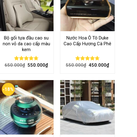
Bộ gối tựa đầu cao su
Nước Hoa Ô Tô Duke
non vỏ da cao cấp màu
Cao Cấp Hương Cà Phê
kem
650.000
₫
550.000
₫
550.000
₫
450.000
₫
Rated
4.70
Rated
4.70
out of 5
out of 5
-18%