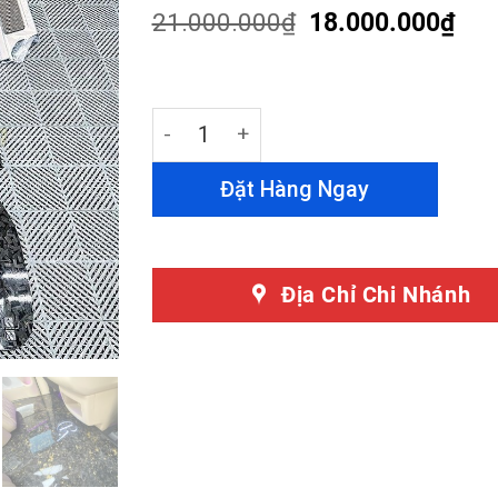
customer
21.000.000
₫
18.000.000
₫
ratings
Sàn Carbon Hyundai Palisade Lá Vàng
Đặt Hàng Ngay
Địa Chỉ Chi Nhánh