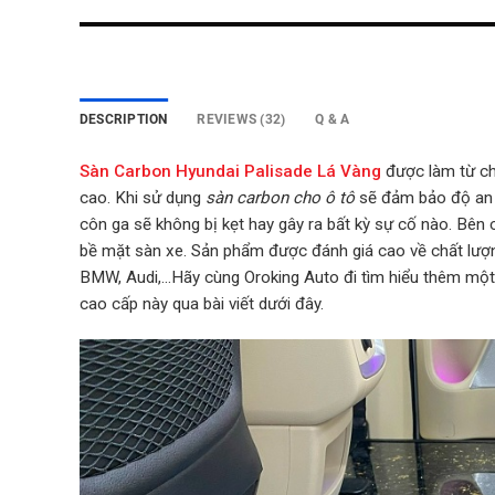
DESCRIPTION
REVIEWS (32)
Q & A
Sàn Carbon Hyundai Palisade Lá Vàng
được làm từ ch
cao. Khi sử dụng
sàn carbon cho ô tô
sẽ đảm bảo độ an t
côn ga sẽ không bị kẹt hay gây ra bất kỳ sự cố nào. Bên
bề mặt sàn xe. Sản phẩm được đánh giá cao về chất lượ
BMW, Audi,…Hãy cùng Oroking Auto đi tìm hiểu thêm một số
cao cấp này qua bài viết dưới đây.