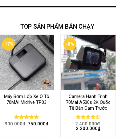
TOP SẢN PHẨM BÁN CHẠY
-17%
-8%
Máy Bơm Lốp Xe Ô Tô
Camera Hành Trình
70MAI Midrive TP03
70Mai A500s 2K Quốc
Tế Bản Cam Trước
900.000
₫
750.000
₫
2.400.000
₫
Rated
5.00
Rated
4.56
2.200.000
₫
out of 5
out of 5