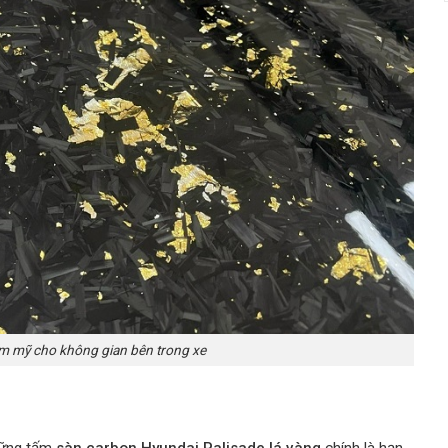
ẩm mỹ cho không gian bên trong xe
hững tấm
sàn carbon Hyundai Palisade lá vàng
chính là hạn