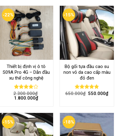
-22%
-15%
Thiết bị định vị ô tô
Bộ gối tựa đầu cao su
S09A Pro 4G – Dẫn đầu
non vỏ da cao cấp màu
xu thế công nghệ
đỏ đen
2.300.000
₫
650.000
₫
550.000
₫
Rated
Rated
4.80
1.800.000
₫
4.00
out
out of 5
of 5
-15%
-18%