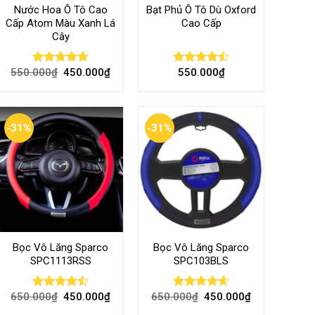
Nước Hoa Ô Tô Cao
Bạt Phủ Ô Tô Dù Oxford
Cấp Atom Màu Xanh Lá
Cao Cấp
Cây
550.000
₫
450.000
₫
550.000
₫
Rated
4.70
Rated
out of 5
4.50
out
of 5
-31%
-31%
Bọc Vô Lăng Sparco
Bọc Vô Lăng Sparco
SPC1113RSS
SPC103BLS
650.000
₫
450.000
₫
650.000
₫
450.000
₫
Rated
Rated
4.57
4.47
out
out of 5