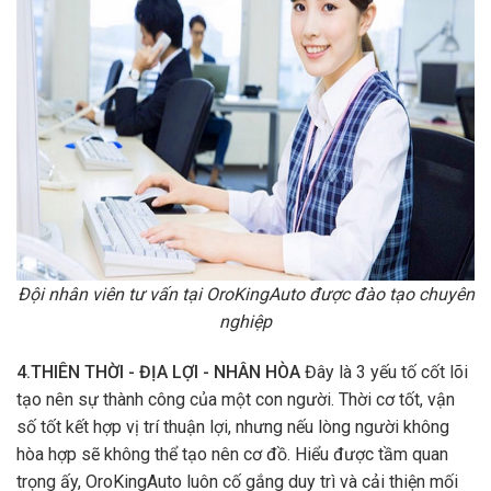
Đội nhân viên tư vấn tại OroKingAuto được đào tạo chuyên
nghiệp
4.THIÊN THỜI - ĐỊA LỢI - NHÂN HÒA
Đây là 3 yếu tố cốt lõi
tạo nên sự thành công của một con người. Thời cơ tốt, vận
số tốt kết hợp vị trí thuận lợi, nhưng nếu lòng người không
hòa hợp sẽ không thể tạo nên cơ đồ. Hiểu được tầm quan
trọng ấy, OroKingAuto luôn cố gắng duy trì và cải thiện mối