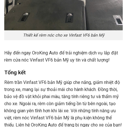
Thiết kế rèm nóc cho xe Vinfast VF6 bản Mỹ
Hãy đến ngay OroKing Auto để trải nghiệm dịch vụ lắp đặt
rèm cửa nóc Vinfast VF6 bản Mỹ uy tín và chất lượng!
Tổng kết
Rèm trần Vinfast VF6 bản Mỹ giúp che nắng, giảm nhiệt độ
trong xe, mang lại sự thoải mái cho hành khách. Đồng thời,
bảo vệ đồ vật khỏi phai màu, tăng tính riêng tư và thẩm mỹ
cho xe. Ngoài ra, rèm còn giảm tiếng ồn từ bên ngoài, tạo
không gian yên tĩnh hơn khi lái xe. Với những tính năng ưu
việt, rèm nóc Vinfast VF6 bản Mỹ là phụ kiện không thể
thiếu. Liên hệ OroKing Auto để trang bị ngay cho xe của bạn!