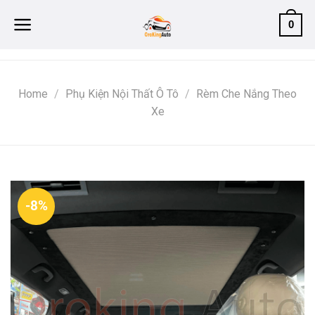
Skip
0
to
content
Home
/
Phụ Kiện Nội Thất Ô Tô
/
Rèm Che Nắng Theo
Xe
-8%