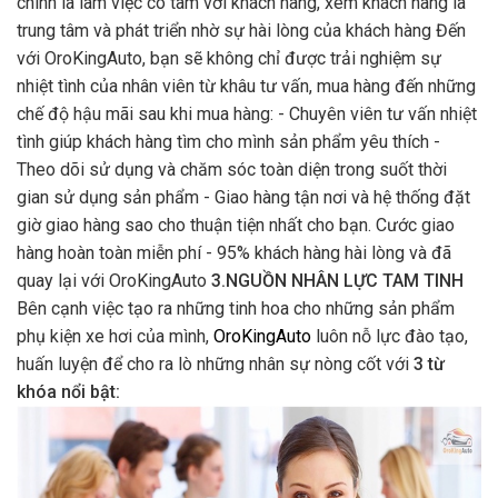
chính là làm việc có tâm với khách hàng, xem khách hàng là
trung tâm và phát triển nhờ sự hài lòng của khách hàng Đến
với OroKingAuto, bạn sẽ không chỉ được trải nghiệm sự
nhiệt tình của nhân viên từ khâu tư vấn, mua hàng đến những
chế độ hậu mãi sau khi mua hàng: - Chuyên viên tư vấn nhiệt
tình giúp khách hàng tìm cho mình sản phẩm yêu thích -
Theo dõi sử dụng và chăm sóc toàn diện trong suốt thời
gian sử dụng sản phẩm - Giao hàng tận nơi và hệ thống đặt
giờ giao hàng sao cho thuận tiện nhất cho bạn. Cước giao
hàng hoàn toàn miễn phí - 95% khách hàng hài lòng và đã
quay lại với OroKingAuto
3.NGUỒN NHÂN LỰC TAM TINH
Bên cạnh việc tạo ra những tinh hoa cho những sản phẩm
phụ kiện xe hơi của mình,
OroKingAuto
luôn nỗ lực đào tạo,
huấn luyện để cho ra lò những nhân sự nòng cốt với
3 từ
khóa nổi bật: