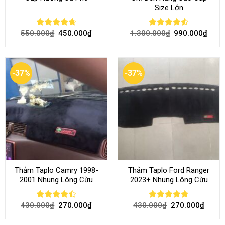
Size Lớn
550.000
₫
450.000
₫
1.300.000
₫
990.000
₫
Rated
4.70
Rated
4.54
out of 5
out of 5
-37%
-37%
Thảm Taplo Camry 1998-
Thảm Taplo Ford Ranger
2001 Nhung Lông Cừu
2023+ Nhung Lông Cừu
430.000
₫
270.000
₫
430.000
₫
270.000
₫
Rated
Rated
4.80
4.50
out
out of 5
of 5