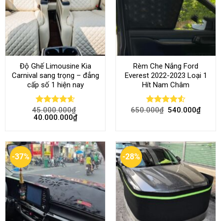
Độ Ghế Limousine Kia
Rèm Che Nắng Ford
Carnival sang trọng – đẳng
Everest 2022-2023 Loại 1
cấp số 1 hiện nay
Hít Nam Châm
45.000.000
₫
650.000
₫
540.000
₫
Rated
4.58
Rated
4.51
40.000.000
₫
out of 5
out of 5
-37%
-28%