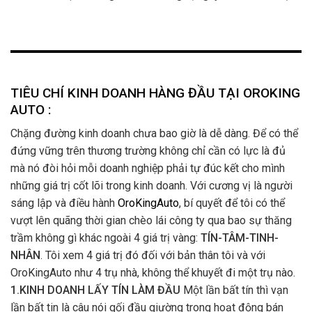
TIÊU CHÍ KINH DOANH HÀNG ĐẦU TẠI OROKING
AUTO :
Chặng đường kinh doanh chưa bao giờ là dễ dàng. Để có thể
đứng vững trên thương trường không chỉ cần có lực là đủ
mà nó đòi hỏi mỗi doanh nghiệp phải tự đúc kết cho mình
những giá trị cốt lõi trong kinh doanh. Với cương vị là người
sáng lập và điều hành
OroKingAuto
, bí quyết để tôi có thể
vượt lên quãng thời gian chèo lái công ty qua bao sự thăng
trầm không gì khác ngoài 4 giá trị vàng:
TÍN-TÂM-TINH-
NHÂN
. Tôi xem 4 giá trị đó đối với bản thân tôi và với
OroKingAuto như 4 trụ nhà, không thể khuyết đi một trụ nào.
1.KINH DOANH LẤY TÍN LÀM ĐẦU
Một lần bất tín thì vạn
lần bất tin là câu nói gối đầu giường trong hoạt động bán