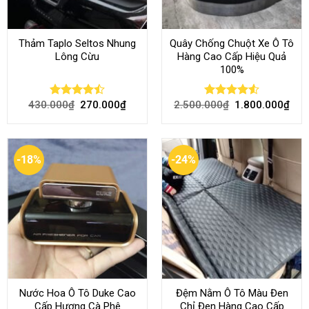
Thảm Taplo Seltos Nhung
Quây Chống Chuột Xe Ô Tô
Lông Cừu
Hàng Cao Cấp Hiệu Quả
100%
430.000
₫
270.000
₫
2.500.000
₫
1.800.000
₫
Rated
Rated
4.51
4.46
out
out of 5
of 5
-18%
-24%
Nước Hoa Ô Tô Duke Cao
Đệm Nằm Ô Tô Màu Đen
Cấp Hương Cà Phê
Chỉ Đen Hàng Cao Cấp