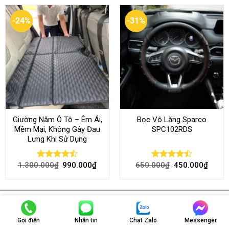
-24%
-31%
Giường Nằm Ô Tô – Êm Ái,
Bọc Vô Lăng Sparco
Mềm Mại, Không Gây Đau
SPC102RDS
Lưng Khi Sử Dụng
1.300.000
₫
990.000
₫
650.000
₫
450.000
₫
Rated
Rated
4.45
out
4.50
out
of 5
of 5
Về Chúng Tôi
Gọi điện
Nhắn tin
Chat Zalo
Messenger