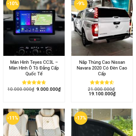
-10%
-9%
Màn Hình Teyes CC3L –
Nắp Thùng Cao Nissan
Màn Hình Ô Tô Đẳng Cấp
Navara 2020 Có Đèn Cao
Quốc Tế
Cấp
10.000.000
₫
9.000.000
₫
21.000.000
₫
Rated
4.68
Rated
4.52
19.100.000
₫
out of 5
out of 5
-11%
-17%