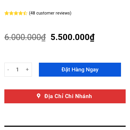
(
48
customer reviews)
Rated
48
4.46
out
of 5
based on
6.000.000
₫
5.500.000
₫
customer
ratings
Rèm Trần Vinfast VF6 Bản Mỹ - Giảm Nhiệt Độ, Che Nắng
Đặt Hàng Ngay
Địa Chỉ Chi Nhánh