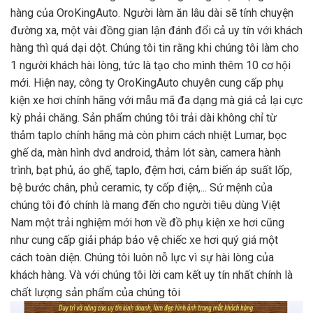
hàng của OroKingAuto. Người làm ăn lâu dài sẽ tính chuyện
đường xa, một vài đồng gian lận đánh đổi cả uy tín với khách
hàng thì quá dại dột. Chúng tôi tin rằng khi chúng tôi làm cho
1 người khách hài lòng, tức là tạo cho mình thêm 10 cơ hội
mới. Hiện nay, công ty OroKingAuto chuyên cung cấp phụ
kiện xe hơi chính hãng với mẫu mã đa dạng mà giá cả lại cực
kỳ phải chăng. Sản phẩm chúng tôi trải dài không chỉ từ
thảm taplo chính hãng mà còn phim cách nhiệt Lumar, bọc
ghế da, màn hình dvd android, thảm lót sàn, camera hành
trình, bạt phủ, áo ghế, taplo, đệm hơi, cảm biến áp suất lốp,
bệ bước chân, phủ ceramic, ty cốp điện,... Sứ mệnh của
chúng tôi đó chính là mang đến cho người tiêu dùng Việt
Nam một trải nghiệm mới hơn về đồ phụ kiện xe hơi cũng
như cung cấp giải pháp bảo vệ chiếc xe hơi quý giá một
cách toàn diện. Chúng tôi luôn nỗ lực vì sự hài lòng của
khách hàng. Và với chúng tôi lời cam kết uy tín nhất chính là
chất lượng sản phẩm của chúng tôi