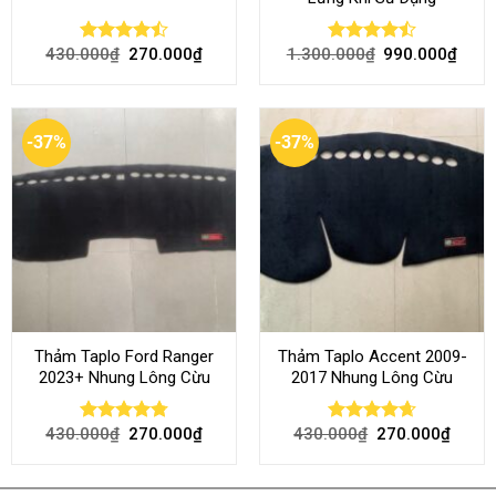
430.000
₫
270.000
₫
1.300.000
₫
990.000
₫
Rated
Rated
4.50
out
4.45
out
of 5
of 5
-37%
-37%
Thảm Taplo Ford Ranger
Thảm Taplo Accent 2009-
2023+ Nhung Lông Cừu
2017 Nhung Lông Cừu
430.000
₫
270.000
₫
430.000
₫
270.000
₫
Rated
4.80
Rated
4.64
out of 5
out of 5