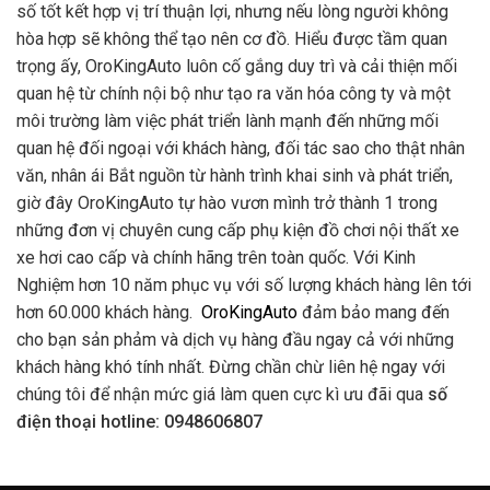
số tốt kết hợp vị trí thuận lợi, nhưng nếu lòng người không
hòa hợp sẽ không thể tạo nên cơ đồ. Hiểu được tầm quan
trọng ấy, OroKingAuto luôn cố gắng duy trì và cải thiện mối
quan hệ từ chính nội bộ như tạo ra văn hóa công ty và một
môi trường làm việc phát triển lành mạnh đến những mối
quan hệ đối ngoại với khách hàng, đối tác sao cho thật nhân
văn, nhân ái Bắt nguồn từ hành trình khai sinh và phát triển,
giờ đây OroKingAuto tự hào vươn mình trở thành 1 trong
những đơn vị chuyên cung cấp phụ kiện đồ chơi nội thất xe
xe hơi cao cấp và chính hãng trên toàn quốc. Với Kinh
Nghiệm hơn 10 năm phục vụ với số lượng khách hàng lên tới
hơn 60.000 khách hàng.
OroKingAuto
đảm bảo mang đến
cho bạn sản phảm và dịch vụ hàng đầu ngay cả với những
khách hàng khó tính nhất. Đừng chần chừ liên hệ ngay với
chúng tôi để nhận mức giá làm quen cực kì ưu đãi qua
số
điện thoại hotline: 0948606807