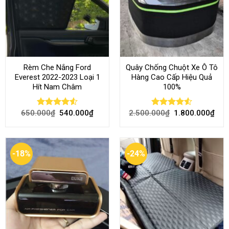
Rèm Che Nắng Ford
Quây Chống Chuột Xe Ô Tô
Everest 2022-2023 Loại 1
Hàng Cao Cấp Hiệu Quả
Hít Nam Châm
100%
650.000
₫
540.000
₫
2.500.000
₫
1.800.000
₫
Rated
4.51
Rated
4.51
out of 5
out of 5
-18%
-24%