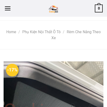
Skip
0
to
content
Home
/
Phụ Kiện Nội Thất Ô Tô
/
Rèm Che Nắng Theo
Xe
-17%