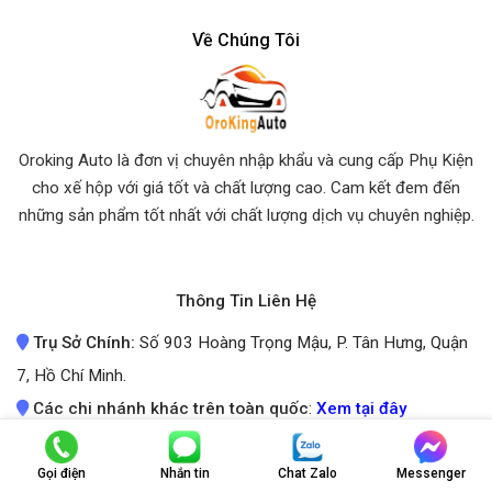
Về Chúng Tôi
Oroking Auto là đơn vị chuyên nhập khẩu và cung cấp Phụ Kiện
cho xế hộp với giá tốt và chất lượng cao. Cam kết đem đến
những sản phẩm tốt nhất
với chất lượng dịch vụ chuyên nghiệp.
Thông Tin Liên Hệ
Trụ Sở Chính:
Số 903 Hoàng Trọng Mậu, P. Tân Hưng, Quận
7, Hồ Chí Minh.
Các chi nhánh khác trên toàn quốc
:
Xem tại đây
VUI LÒNG LIÊN HỆ TRƯỚC KHI ĐẾN
ĐỂ ĐƯỢC PHỤC VỤ TỐT NHẤT
Gọi điện
Nhắn tin
Chat Zalo
Messenger