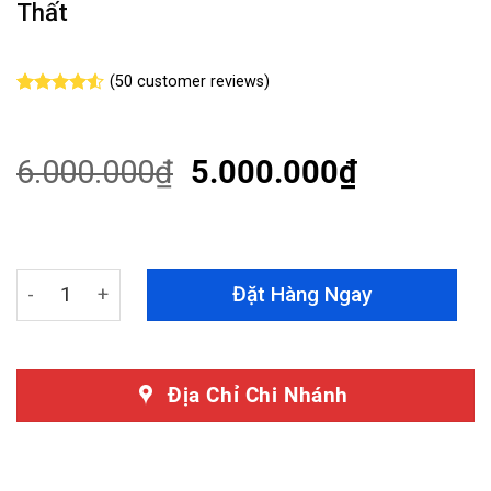
Thất
(
50
customer reviews)
Rated
50
4.52
out of 5
based on
customer
6.000.000
₫
5.000.000
₫
ratings
Rèm Trần Vinfast VF5 Bản Mỹ Màu Xám - Giảm Nhiệt Độ,
Đặt Hàng Ngay
Địa Chỉ Chi Nhánh