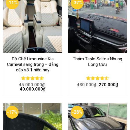
-11%
-37%
Độ Ghế Limousine Kia
Thảm Taplo Seltos Nhung
Carnival sang trọng – đẳng
Lông Cừu
cấp số 1 hiện nay
45.000.000
₫
430.000
₫
270.000
₫
Rated
4.58
Rated
40.000.000
₫
out of 5
4.46
out
of 5
-17%
-28%