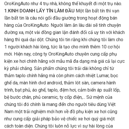
OroKingAuto như 4 trụ nhà, không thể khuyết đi một trụ nào.
1.KINH DOANH LẤY TÍN LÀM ĐẦU
Một lần bất tín thì vạn
lần bất tin là câu nói gối đầu giường trong hoạt động bán
hàng của OroKingAuto. Người làm ăn lâu dài sẽ tính chuyện
đường xa, một vài đồng gian lận đánh đổi cả uy tín với khách
hàng thì quá dại dột. Chúng tôi tin rằng khi chúng tôi làm cho
1 người khách hài lòng, tức là tạo cho mình thêm 10 cơ hội
mới. Hiện nay, công ty OroKingAuto chuyên cung cấp phụ
kiện xe hơi chính hãng với mẫu mã đa dạng mà giá cả lại cực
kỳ phải chăng. Sản phẩm chúng tôi trải dài không chỉ từ
thảm taplo chính hãng mà còn phim cách nhiệt Lumar, bọc
ghế da, màn hình dvd android, thảm lót sàn, camera hành
trình, bạt phủ, áo ghế, taplo, đệm hơi, cảm biến áp suất lốp,
bệ bước chân, phủ ceramic, ty cốp điện,... Sứ mệnh của
chúng tôi đó chính là mang đến cho người tiêu dùng Việt
Nam một trải nghiệm mới hơn về đồ phụ kiện xe hơi cũng
như cung cấp giải pháp bảo vệ chiếc xe hơi quý giá một
cách toàn diện. Chúng tôi luôn nỗ lực vì sự hài lòng của