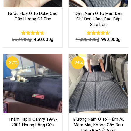
Nước Hoa Ô Tô Duke Cao
Đệm Nằm Ô Tô Màu Đen
Cấp Hương Cà Phê
Chỉ Đen Hàng Cao Cấp
Size Lớn
550.000
₫
450.000
₫
1.300.000
₫
990.000
₫
Rated
4.70
Rated
4.54
out of 5
out of 5
-37%
-24%
Thảm Taplo Camry 1998-
Giường Nằm Ô Tô – Êm Ái,
2001 Nhung Lông Cừu
Mềm Mại, Không Gây Đau
Lưng Khi Sử Dụng