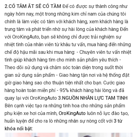
2.CÓ TÂM ẮT SẼ CÓ TẦM
Để có được sự thành công như
ngày hôm nay, một trong những kim chỉ nam của chúng tôi
chính là làm việc có tâm với khách hàng, xem khách hàng là
trung tâm và phát triển nhờ sự hài lòng của khách hàng Đến
với OroKingAuto, bạn sẽ không chỉ được trải nghiệm sự
nhiệt tình của nhân viên từ khâu tư vấn, mua hàng đến những
chế độ hậu mãi sau khi mua hàng: - Chuyên viên tư vấn nhiệt
tình giúp khách hàng tìm cho mình sản phẩm yêu thích -
Theo dõi sử dụng và chăm sóc toàn diện trong suốt thời
gian sử dụng sản phẩm - Giao hàng tận nơi và hệ thống đặt
giờ giao hàng sao cho thuận tiện nhất cho bạn. Cước giao
hàng hoàn toàn miễn phí - 95% khách hàng hài lòng và đã
quay lại với OroKingAuto
3.NGUỒN NHÂN LỰC TAM TINH
Bên cạnh việc tạo ra những tinh hoa cho những sản phẩm
phụ kiện xe hơi của mình,
OroKingAuto
luôn nỗ lực đào tạo,
huấn luyện để cho ra lò những nhân sự nòng cốt với
3 từ
khóa nổi bật: