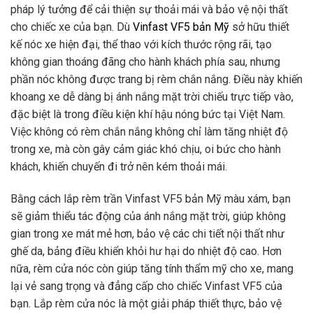
pháp lý tưởng để cải thiện sự thoải mái và bảo vệ nội thất
cho chiếc xe của bạn. Dù
Vinfast VF5 bản Mỹ
sở hữu thiết
kế nóc xe hiện đại, thể thao với kích thước rộng rãi, tạo
không gian thoáng đãng cho hành khách phía sau, nhưng
phần nóc không được trang bị rèm chắn nắng. Điều này khiến
khoang xe dễ dàng bị ánh nắng mặt trời chiếu trực tiếp vào,
đặc biệt là trong điều kiện khí hậu nóng bức tại Việt Nam.
Việc không có rèm chắn nắng không chỉ làm tăng nhiệt độ
trong xe, mà còn gây cảm giác khó chịu, oi bức cho hành
khách, khiến chuyến đi trở nên kém thoải mái.
Bằng cách lắp rèm trần Vinfast VF5 bản Mỹ màu xám, bạn
sẽ giảm thiểu tác động của ánh nắng mặt trời, giúp không
gian trong xe mát mẻ hơn, bảo vệ các chi tiết nội thất như
ghế da, bảng điều khiển khỏi hư hại do nhiệt độ cao. Hơn
nữa, rèm cửa nóc còn giúp tăng tính thẩm mỹ cho xe, mang
lại vẻ sang trọng và đẳng cấp cho chiếc Vinfast VF5 của
bạn. Lắp rèm cửa nóc là một giải pháp thiết thực, bảo vệ