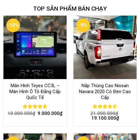
TOP SẢN PHẨM BÁN CHẠY
-10%
-9%
Màn Hình Teyes CC3L –
Nắp Thùng Cao Nissan
Màn Hình Ô Tô Đẳng Cấp
Navara 2020 Có Đèn Cao
Quốc Tế
Cấp
10.000.000
₫
9.000.000
₫
21.000.000
₫
Rated
4.68
Rated
4.52
19.100.000
₫
out of 5
out of 5