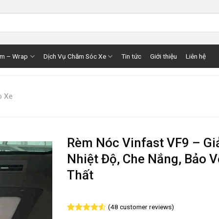
im – Wrap
Dịch Vụ Chăm Sóc Xe
Tin tức
Giới thiệu
Liên hệ
o Xe
Rèm Nóc Vinfast VF9 – G
Nhiệt Độ, Che Nắng, Bảo V
Thất
(
48
customer reviews)
Rated
48
4.56