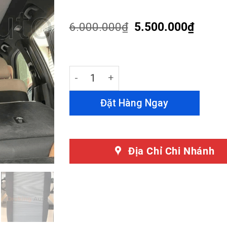
out of 5
based on
customer
6.000.000
₫
5.500.000
₫
ratings
Rèm Nóc Vinfast VF9 - Giảm Nhiệt Độ, 
Đặt Hàng Ngay
Địa Chỉ Chi Nhánh