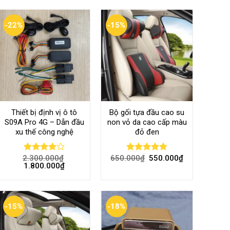
-22%
-15%
Thiết bị định vị ô tô
Bộ gối tựa đầu cao su
S09A Pro 4G – Dẫn đầu
non vỏ da cao cấp màu
xu thế công nghệ
đỏ đen
2.300.000
₫
650.000
₫
550.000
₫
Rated
Rated
4.80
1.800.000
₫
4.00
out
out of 5
of 5
-15%
-18%