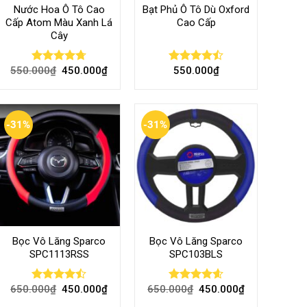
Nước Hoa Ô Tô Cao
Bạt Phủ Ô Tô Dù Oxford
Cấp Atom Màu Xanh Lá
Cao Cấp
Cây
550.000
₫
450.000
₫
550.000
₫
Rated
4.70
Rated
out of 5
4.50
out
of 5
-31%
-31%
Bọc Vô Lăng Sparco
Bọc Vô Lăng Sparco
SPC1113RSS
SPC103BLS
650.000
₫
450.000
₫
650.000
₫
450.000
₫
Rated
Rated
4.57
4.47
out
out of 5