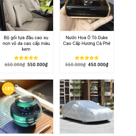
Bộ gối tựa đầu cao su
Nước Hoa Ô Tô Duke
non vỏ da cao cấp màu
Cao Cấp Hương Cà Phê
kem
650.000
₫
550.000
₫
550.000
₫
450.000
₫
Rated
4.70
Rated
4.70
out of 5
out of 5
-18%