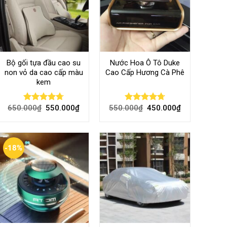
Bộ gối tựa đầu cao su
Nước Hoa Ô Tô Duke
non vỏ da cao cấp màu
Cao Cấp Hương Cà Phê
kem
650.000
₫
550.000
₫
550.000
₫
450.000
₫
Rated
4.70
Rated
4.70
out of 5
out of 5
-18%