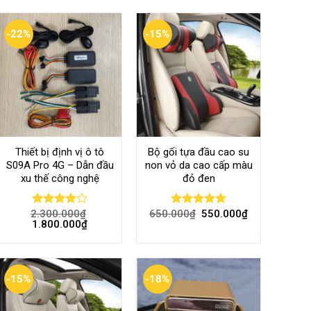
-22%
-15%
Thiết bị định vị ô tô
Bộ gối tựa đầu cao su
S09A Pro 4G – Dẫn đầu
non vỏ da cao cấp màu
xu thế công nghệ
đỏ đen
2.300.000
₫
650.000
₫
550.000
₫
Rated
Rated
4.80
1.800.000
₫
4.00
out
out of 5
of 5
-15%
-18%