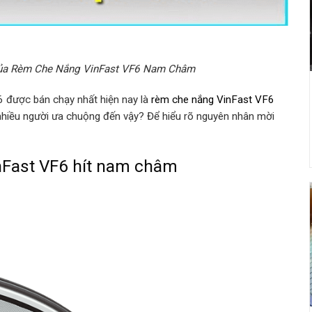
ủa Rèm Che Nắng VinFast VF6 Nam Châm
 được bán chạy nhất hiện nay là
rèm che nắng VinFast VF6
 nhiều người ưa chuộng đến vậy? Để hiểu rõ nguyên nhân mời
nFast VF6 hít nam châm