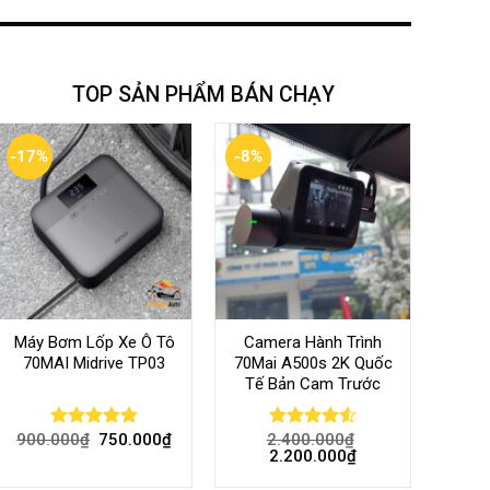
TOP SẢN PHẨM BÁN CHẠY
-17%
-8%
Máy Bơm Lốp Xe Ô Tô
Camera Hành Trình
70MAI Midrive TP03
70Mai A500s 2K Quốc
Tế Bản Cam Trước
900.000
₫
750.000
₫
2.400.000
₫
Rated
5.00
Rated
4.56
2.200.000
₫
out of 5
out of 5