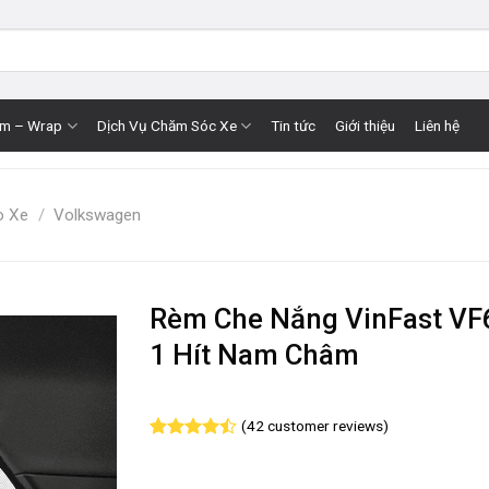
im – Wrap
Dịch Vụ Chăm Sóc Xe
Tin tức
Giới thiệu
Liên hệ
o Xe
/
Volkswagen
Rèm Che Nắng VinFast VF6
1 Hít Nam Châm
(
42
customer reviews)
Rated
42
4.50
out
of 5