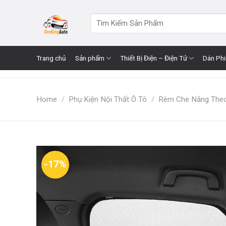
Skip
to
Search
for:
content
Trang chủ
Sản phẩm
Thiết Bị Điện – Điện Tử
Dán Ph
Home
/
Phụ Kiện Nội Thất Ô Tô
/
Rèm Che Nắng The
-17%