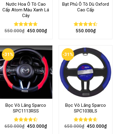
Nước Hoa Ô Tô Cao
Bạt Phủ Ô Tô Dù Oxford
Cấp Atom Màu Xanh Lá
Cao Cấp
Cây
550.000
₫
450.000
₫
550.000
₫
Rated
4.70
Rated
out of 5
4.50
out
of 5
-31%
-31%
Bọc Vô Lăng Sparco
Bọc Vô Lăng Sparco
SPC1113RSS
SPC103BLS
650.000
₫
450.000
₫
650.000
₫
450.000
₫
Rated
Rated
4.57
4.47
out
out of 5