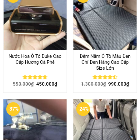
Nước Hoa Ô Tô Duke Cao
Đệm Nằm Ô Tô Màu Đen
Cấp Hương Cà Phê
Chỉ Đen Hàng Cao Cấp
Size Lớn
550.000
₫
450.000
₫
1.300.000
₫
990.000
₫
Rated
4.70
Rated
4.54
out of 5
out of 5
-37%
-24%