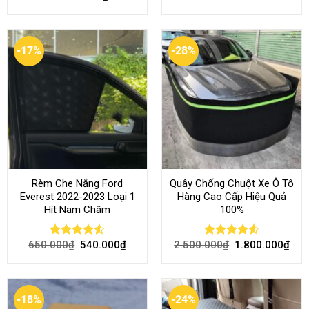
of 5
-17%
-28%
Rèm Che Nắng Ford
Quây Chống Chuột Xe Ô Tô
Everest 2022-2023 Loại 1
Hàng Cao Cấp Hiệu Quả
Hít Nam Châm
100%
650.000
₫
540.000
₫
2.500.000
₫
1.800.000
₫
Rated
4.51
Rated
4.51
out of 5
out of 5
-18%
-24%