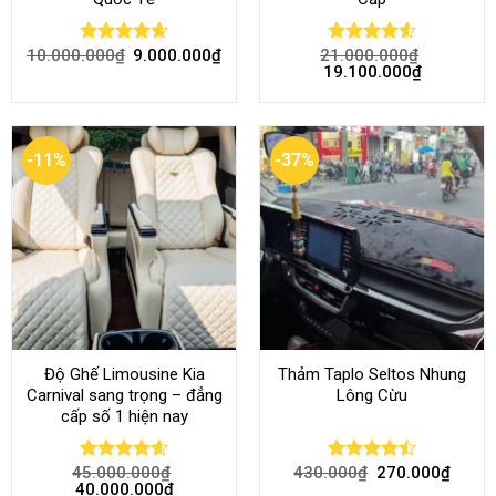
10.000.000
₫
9.000.000
₫
21.000.000
₫
Rated
4.68
Rated
4.52
19.100.000
₫
out of 5
out of 5
-11%
-37%
Độ Ghế Limousine Kia
Thảm Taplo Seltos Nhung
Carnival sang trọng – đẳng
Lông Cừu
cấp số 1 hiện nay
45.000.000
₫
430.000
₫
270.000
₫
Rated
4.58
Rated
40.000.000
₫
out of 5
4.46
out