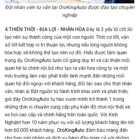
Đội nhân viên tư vấn tại OroKingAuto được đào tạo chuyên
nghiệp
4.THIÊN THỜI - ĐỊA LỢI - NHÂN HÒA
Đây là 3 yếu tố cốt lõi
tạo nên sự thành công của một con người. Thời cơ tốt, vận
số tốt kết hợp vị trí thuận lợi, nhưng nếu lòng người không
hòa hợp sẽ không thể tạo nên cơ đồ. Hiểu được tầm quan
trọng ấy, OroKingAuto luôn cố gắng duy trì và cải thiện mối
quan hệ từ chính nội bộ như tạo ra văn hóa công ty và một
môi trường làm việc phát triển lành mạnh đến những mối
quan hệ đối ngoại với khách hàng, đối tác sao cho thật nhân
văn, nhân ái Bắt nguồn từ hành trình khai sinh và phát triển,
giờ đây OroKingAuto tự hào vươn mình trở thành 1 trong
những đơn vị chuyên cung cấp phụ kiện đồ chơi nội thất xe
xe hơi cao cấp và chính hãng trên toàn quốc. Với Kinh
Nghiệm hơn 10 năm phục vụ với số lượng khách hàng lên tới
hơn 60.000 khách hàng.
OroKingAuto
đảm bảo mang đến
cho bạn sản phảm và dịch vụ hàng đầu ngay cả với những