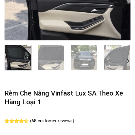
Rèm Che Nắng Vinfast Lux SA Theo Xe
Hàng Loại 1
(
68
customer reviews)
Rated
68
4.49
out