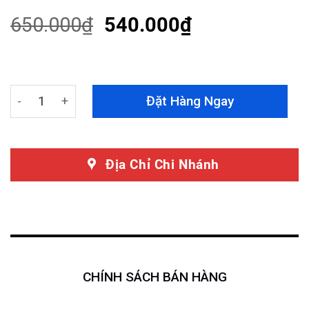
of 5
based on
650.000
₫
540.000
₫
customer
ratings
Rèm Che Nắng Vinfast Lux SA Theo Xe Hàng Loại 1 quan
Đặt Hàng Ngay
Địa Chỉ Chi Nhánh
CHÍNH SÁCH BÁN HÀNG