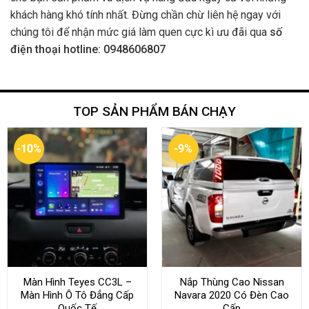
khách hàng khó tính nhất. Đừng chần chừ liên hệ ngay với
chúng tôi để nhận mức giá làm quen cực kì ưu đãi qua
số
điện thoại hotline: 0948606807
TOP SẢN PHẨM BÁN CHẠY
-10%
-9%
Màn Hình Teyes CC3L –
Nắp Thùng Cao Nissan
Màn Hình Ô Tô Đẳng Cấp
Navara 2020 Có Đèn Cao
Quốc Tế
Cấp