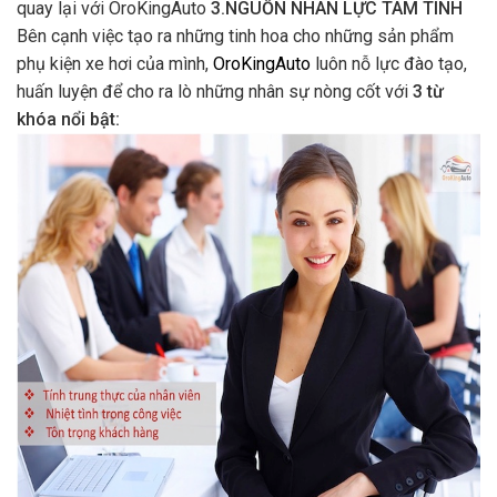
quay lại với OroKingAuto
3.NGUỒN NHÂN LỰC TAM TINH
Bên cạnh việc tạo ra những tinh hoa cho những sản phẩm
phụ kiện xe hơi của mình,
OroKingAuto
luôn nỗ lực đào tạo,
huấn luyện để cho ra lò những nhân sự nòng cốt với
3 từ
khóa nổi bật: