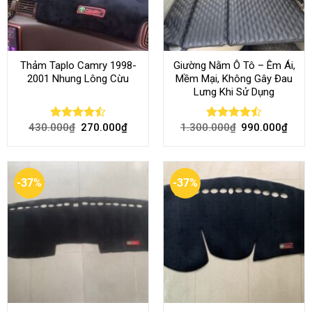
Thảm Taplo Camry 1998-
Giường Nằm Ô Tô – Êm Ái,
2001 Nhung Lông Cừu
Mềm Mại, Không Gây Đau
Lưng Khi Sử Dụng
430.000
₫
270.000
₫
1.300.000
₫
990.000
₫
Rated
Rated
4.50
out
4.45
out
of 5
of 5
-37%
-37%