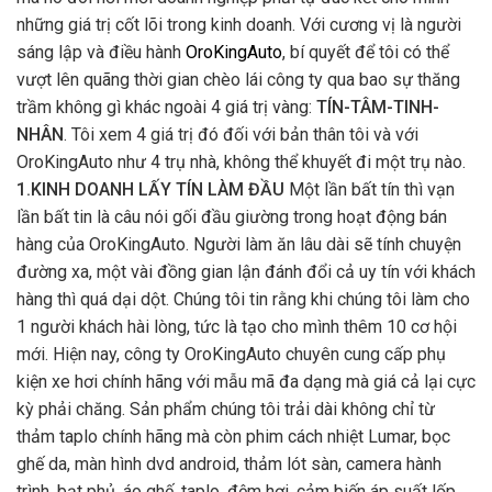
những giá trị cốt lõi trong kinh doanh. Với cương vị là người
sáng lập và điều hành
OroKingAuto
, bí quyết để tôi có thể
vượt lên quãng thời gian chèo lái công ty qua bao sự thăng
trầm không gì khác ngoài 4 giá trị vàng:
TÍN-TÂM-TINH-
NHÂN
. Tôi xem 4 giá trị đó đối với bản thân tôi và với
OroKingAuto như 4 trụ nhà, không thể khuyết đi một trụ nào.
1.KINH DOANH LẤY TÍN LÀM ĐẦU
Một lần bất tín thì vạn
lần bất tin là câu nói gối đầu giường trong hoạt động bán
hàng của OroKingAuto. Người làm ăn lâu dài sẽ tính chuyện
đường xa, một vài đồng gian lận đánh đổi cả uy tín với khách
hàng thì quá dại dột. Chúng tôi tin rằng khi chúng tôi làm cho
1 người khách hài lòng, tức là tạo cho mình thêm 10 cơ hội
mới. Hiện nay, công ty OroKingAuto chuyên cung cấp phụ
kiện xe hơi chính hãng với mẫu mã đa dạng mà giá cả lại cực
kỳ phải chăng. Sản phẩm chúng tôi trải dài không chỉ từ
thảm taplo chính hãng mà còn phim cách nhiệt Lumar, bọc
ghế da, màn hình dvd android, thảm lót sàn, camera hành
trình, bạt phủ, áo ghế, taplo, đệm hơi, cảm biến áp suất lốp,