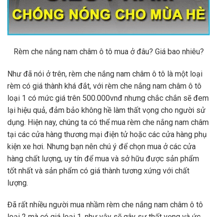
Rèm che nắng nam châm ô tô mua ở đâu? Giá bao nhiêu?
Như đã nói ở trên, rèm che nắng nam châm ô tô là một loại
rèm có giá thành khá đắt, với rèm che nắng nam châm ô tô
loại 1 có mức giá trên 500.000vnđ nhưng chắc chắn sẽ đem
lại hiệu quả, đảm bảo không hề làm thất vọng cho người sử
dụng. Hiện nay, chúng ta có thể mua rèm che nắng nam châm
tại các cửa hàng thương mại điện tử hoặc các cửa hàng phụ
kiện xe hơi. Nhưng bạn nên chú ý để chọn mua ở các cửa
hàng chất lượng, uy tín để mua và sở hữu được sản phẩm
tốt nhất và sản phẩm có giá thành tương xứng với chất
lượng.
Đã rất nhiều người mua nhầm rèm che nắng nam châm ô tô
loại 2 mà có giá loại 1, như vậy sẽ gây sự thất vọng và ức