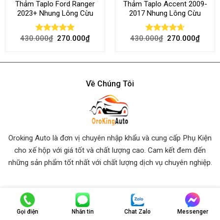
Thảm Taplo Ford Ranger
Thảm Taplo Accent 2009-
2023+ Nhung Lông Cừu
2017 Nhung Lông Cừu
430.000
₫
270.000
₫
430.000
₫
270.000
₫
Rated
4.80
Rated
4.64
out of 5
out of 5
Về Chúng Tôi
Oroking Auto là đơn vị chuyên nhập khẩu và cung cấp Phụ Kiện
cho xế hộp với giá tốt và chất lượng cao. Cam kết đem đến
những sản phẩm tốt nhất
với chất lượng dịch vụ chuyên nghiệp.
Thông Tin Liên Hệ
Gọi điện
Nhắn tin
Chat Zalo
Messenger
Trụ Sở Chính:
Số 903 Hoàng Trọng Mậu, P. Tân Hưng, Quận