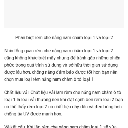
phức trong quá trình sử dụng và sở hữu thời gian sử dụng
được lâu hơn, chống nắng đảm bảo được tốt hơn bạn nên
chọn mua loại rèm nắng nam châm ô tô loại 1.
Chất liệu vải: Chất liệu vải làm rèm che nắng nam châm ô tô
loại 1 là loại vải thường nên khi đặt cạnh bên rèm loại 2 bạn
có thể thấy rèm loại 2 có chất liệu dày dặn và đen bóng hơn
chống tia UV được mạnh hơn.
Về kết cấu: Khi lắp rèm che nắng nam châm loại 1 sẽ vừa
khít với kính xe còn rèm loại 2 thì sẽ có có phần hụt, phần
thừa… tuy không đáng kể thế nhưng dùng liên tục sẽ làm
hỏng phần gioăng xe hơi.
Giá cả: Thông thường thì rèm che nắng nam châm ô tô loại 1
sở hữu một giá nhất định chứ không chênh lệch vài chục vài
trăm như rèm loại 2.
Bảo hành: Rèm che nắng nam châm trên ô tô loại 1 thông