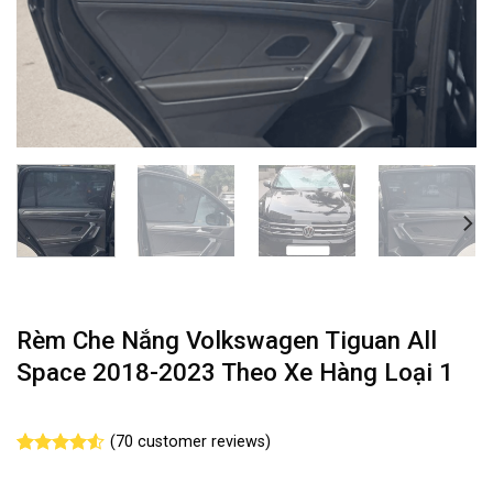
Rèm Che Nắng Volkswagen Tiguan All
Space 2018-2023 Theo Xe Hàng Loại 1
(
70
customer reviews)
Rated
70
4.49
out