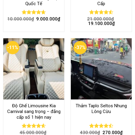
Độ Ghế Limousine Kia
Thảm Taplo Seltos Nhung
Carnival sang trọng – đẳng
Lông Cừu
cấp số 1 hiện nay
45.000.000
₫
430.000
₫
270.000
₫
Rated
4.58
Rated
40.000.000
₫
out of 5
4.46
out
of 5
-17%
-28%