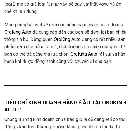
TIÊU CHÍ KINH DOANH HÀNG ĐẦU TẠI OROKING
AUTO :
Chặng đường kinh doanh chưa bao giờ là dễ dàng. Để có thể
đứng vững trên thương trường không chỉ cần có lực là đủ
mà nó đòi hỏi mỗi doanh nghiệp phải tự đúc kết cho mình
những giá trị cốt lõi trong kinh doanh. Với cương vị là người
sáng lập và điều hành
OroKingAuto
, bí quyết để tôi có thể
vượt lên quãng thời gian chèo lái công ty qua bao sự thăng
trầm không gì khác ngoài 4 giá trị vàng:
TÍN-TÂM-TINH-
NHÂN
. Tôi xem 4 giá trị đó đối với bản thân tôi và với
OroKingAuto như 4 trụ nhà, không thể khuyết đi một trụ nào.
1.KINH DOANH LẤY TÍN LÀM ĐẦU
Một lần bất tín thì vạn
lần bất tin là câu nói gối đầu giường trong hoạt động bán