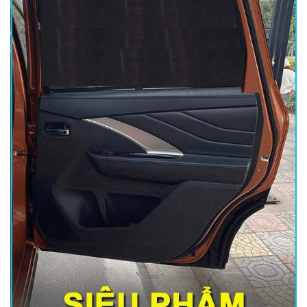
Rèm che nắng nam châm ô tô mua ở đâu? Giá bao nhiêu?
Như đã nói ở trên, rèm che nắng nam châm ô tô là một loại
rèm có giá thành khá đắt, với rèm che nắng nam châm ô tô
loại 1 có mức giá trên 500.000vnđ nhưng chắc chắn sẽ đem