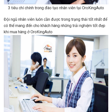
Đội nhân viên tư vấn tại OroKingAuto được đào tạo chuyên
nghiệp
4.THIÊN THỜI - ĐỊA LỢI - NHÂN HÒA
Đây là 3 yếu tố cốt lõi
tạo nên sự thành công của một con người. Thời cơ tốt, vận
số tốt kết hợp vị trí thuận lợi, nhưng nếu lòng người không
hòa hợp sẽ không thể tạo nên cơ đồ. Hiểu được tầm quan
trọng ấy, OroKingAuto luôn cố gắng duy trì và cải thiện mối