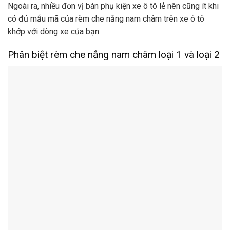
Ngoài ra, nhiều đơn vị bán phụ kiện xe ô tô lẻ nên cũng ít khi
có đủ mẫu mã của rèm che nắng nam châm trên xe ô tô
khớp với dòng xe của bạn.
Phân biệt rèm che nắng nam châm loại 1 và loại 2
Phân biệt rèm che nắng nam châm loại 1 và loại 2
Nhìn tổng quan rèm che nắng nam châm loại 1 và loại 2
cũng không khác biệt mấy nhưng để tránh gặp những phiền