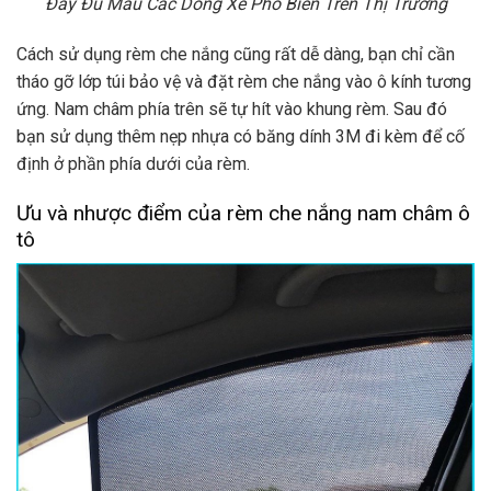
Đầy Đủ Mẫu Các Dòng Xe Phổ Biến Trên Thị Trường
Cách sử dụng rèm che nắng cũng rất dễ dàng, bạn chỉ cần
tháo gỡ lớp túi bảo vệ và đặt rèm che nắng vào ô kính tương
ứng. Nam châm phía trên sẽ tự hít vào khung rèm. Sau đó
bạn sử dụng thêm nẹp nhựa có băng dính 3M đi kèm để cố
định ở phần phía dưới của rèm.
Ưu và nhược điểm của rèm che nắng nam châm ô
tô