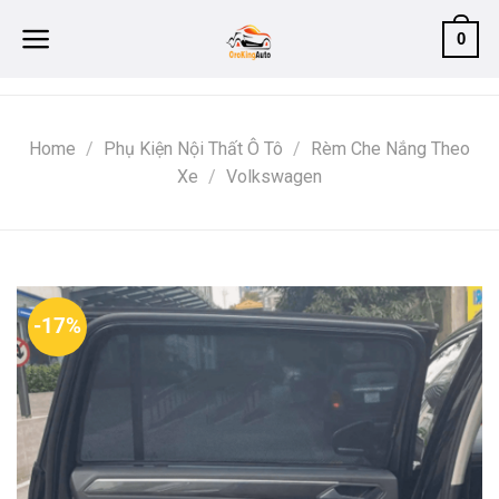
Skip
0
to
content
Home
/
Phụ Kiện Nội Thất Ô Tô
/
Rèm Che Nắng Theo
Xe
/
Volkswagen
-17%