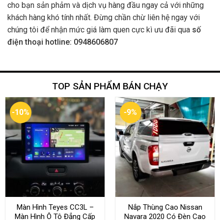
-10%
-9%
Màn Hình Teyes CC3L –
Nắp Thùng Cao Nissan
Màn Hình Ô Tô Đẳng Cấp
Navara 2020 Có Đèn Cao
Quốc Tế
Cấp
10.000.000
₫
9.000.000
₫
21.000.000
₫
Rated
4.68
Rated
4.52
19.100.000
₫
out of 5
out of 5
-11%
-37%