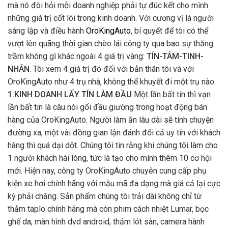
hàng của OroKingAuto. Người làm ăn lâu dài sẽ tính chuyện
đường xa, một vài đồng gian lận đánh đổi cả uy tín với khách
hàng thì quá dại dột. Chúng tôi tin rằng khi chúng tôi làm cho
1 người khách hài lòng, tức là tạo cho mình thêm 10 cơ hội
mới. Hiện nay, công ty OroKingAuto chuyên cung cấp phụ
kiện xe hơi chính hãng với mẫu mã đa dạng mà giá cả lại cực
kỳ phải chăng. Sản phẩm chúng tôi trải dài không chỉ từ
thảm taplo chính hãng mà còn phim cách nhiệt Lumar, bọc
ghế da, màn hình dvd android, thảm lót sàn, camera hành
trình, bạt phủ, áo ghế, taplo, đệm hơi, cảm biến áp suất lốp,
bệ bước chân, phủ ceramic, ty cốp điện,... Sứ mệnh của
chúng tôi đó chính là mang đến cho người tiêu dùng Việt
Nam một trải nghiệm mới hơn về đồ phụ kiện xe hơi cũng
như cung cấp giải pháp bảo vệ chiếc xe hơi quý giá một
cách toàn diện. Chúng tôi luôn nỗ lực vì sự hài lòng của
khách hàng. Và với chúng tôi lời cam kết uy tín nhất chính là
chất lượng sản phẩm của chúng tôi