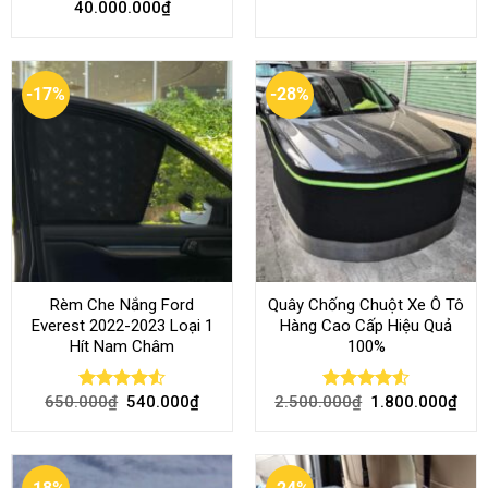
Rèm Che Nắng Ford
Quây Chống Chuột Xe Ô Tô
Everest 2022-2023 Loại 1
Hàng Cao Cấp Hiệu Quả
Hít Nam Châm
100%
650.000
₫
540.000
₫
2.500.000
₫
1.800.000
₫
Rated
4.51
Rated
4.51
out of 5
out of 5
-18%
-24%
Nước Hoa Ô Tô Duke Cao
Đệm Nằm Ô Tô Màu Đen
Cấp Hương Cà Phê
Chỉ Đen Hàng Cao Cấp