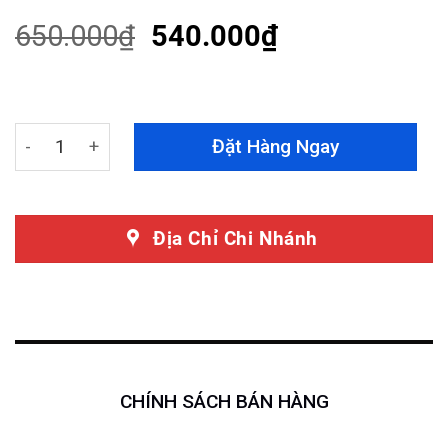
of 5
based on
650.000
₫
540.000
₫
customer
ratings
Rèm Che Nắng Volkswagen Tiguan All Space 2018-2023 
Đặt Hàng Ngay
Địa Chỉ Chi Nhánh
CHÍNH SÁCH BÁN HÀNG