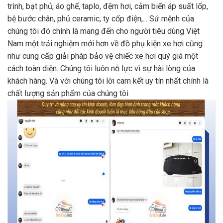
Lấy chữ tín làm đầu là phương châm kinh doanh của
OroKingAuto
2.CÓ TÂM ẮT SẼ CÓ TẦM
Để có được sự thành công như
ngày hôm nay, một trong những kim chỉ nam của chúng tôi