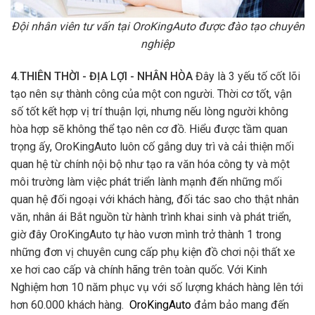
quan hệ từ chính nội bộ như tạo ra văn hóa công ty và một
môi trường làm việc phát triển lành mạnh đến những mối
quan hệ đối ngoại với khách hàng, đối tác sao cho thật nhân
văn, nhân ái Bắt nguồn từ hành trình khai sinh và phát triển,
giờ đây OroKingAuto tự hào vươn mình trở thành 1 trong
những đơn vị chuyên cung cấp phụ kiện đồ chơi nội thất xe
xe hơi cao cấp và chính hãng trên toàn quốc. Với Kinh
Nghiệm hơn 10 năm phục vụ với số lượng khách hàng lên tới
hơn 60.000 khách hàng.
OroKingAuto
đảm bảo mang đến
cho bạn sản phảm và dịch vụ hàng đầu ngay cả với những
khách hàng khó tính nhất. Đừng chần chừ liên hệ ngay với
chúng tôi để nhận mức giá làm quen cực kì ưu đãi qua
số
điện thoại hotline: 0948606807
TOP SẢN PHẨM BÁN CHẠY