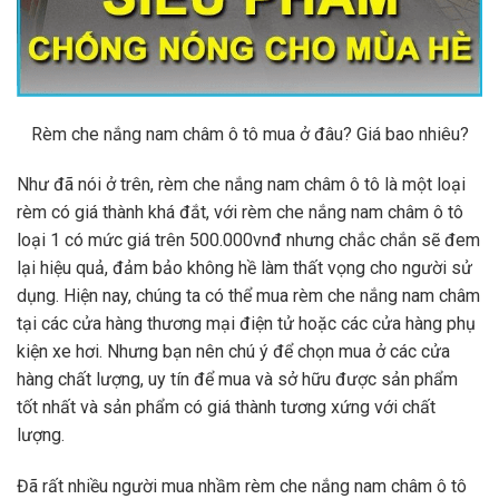
lại hiệu quả, đảm bảo không hề làm thất vọng cho người sử
dụng. Hiện nay, chúng ta có thể mua rèm che nắng nam châm
tại các cửa hàng thương mại điện tử hoặc các cửa hàng phụ
kiện xe hơi. Nhưng bạn nên chú ý để chọn mua ở các cửa
hàng chất lượng, uy tín để mua và sở hữu được sản phẩm
tốt nhất và sản phẩm có giá thành tương xứng với chất
lượng.
Đã rất nhiều người mua nhầm rèm che nắng nam châm ô tô
loại 2 mà có giá loại 1, như vậy sẽ gây sự thất vọng và ức
chế khi sử dụng.
Mong rằng bài viết về rèm che nắng nam châm của ô tô mà
OroKing Auto
đã cung cấp đến các bạn sẽ đem lại bạn nhiều
thông tin bổ. Đừng quên
OroKing Auto
đang có rất nhiều sản
phẩm rèm che nắng loại 1, chất lượng cho nhiều dòng xe để
bạn có thể dễ dàng mà lựa chọn.
OroKing Auto
rất vui và hân
hạnh khi được đồng hành cùng với chuyến đi của bạn.