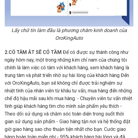
chính là làm việc có tâm với khách hàng, xem khách hàng là
trung tâm và phát triển nhờ sự hài lòng của khách hàng Đến
với OroKingAuto, bạn sẽ không chỉ được trải nghiệm sự
nhiệt tình của nhân viên từ khâu tư vấn, mua hàng đến những
chế độ hậu mãi sau khi mua hàng: - Chuyên viên tư vấn nhiệt
tình giúp khách hàng tìm cho mình sản phẩm yêu thích -
Theo dõi sử dụng và chăm sóc toàn diện trong suốt thời
gian sử dụng sản phẩm - Giao hàng tận nơi và hệ thống đặt
giờ giao hàng sao cho thuận tiện nhất cho bạn. Cước giao
hàng hoàn toàn miễn phí - 95% khách hàng hài lòng và đã
quay lại với OroKingAuto
3.NGUỒN NHÂN LỰC TAM TINH
Bên cạnh việc tạo ra những tinh hoa cho những sản phẩm
phụ kiện xe hơi của mình,
OroKingAuto
luôn nỗ lực đào tạo,
huấn luyện để cho ra lò những nhân sự nòng cốt với
3 từ
khóa nổi bật: