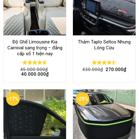
Độ Ghế Limousine Kia
Thảm Taplo Seltos Nhung
Carnival sang trọng – đẳng
Lông Cừu
cấp số 1 hiện nay
45.000.000
₫
430.000
₫
270.000
₫
Rated
4.58
Rated
40.000.000
₫
out of 5
4.46
out
of 5
-17%
-28%