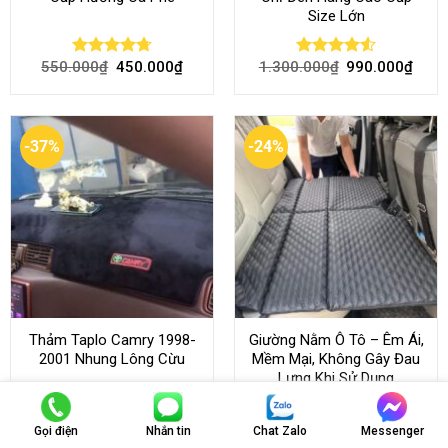
Size Lớn
550.000
₫
450.000
₫
1.300.000
₫
990.000
₫
Rated
4.70
Rated
4.54
out of 5
out of 5
-37%
-24%
Thảm Taplo Camry 1998-
Giường Nằm Ô Tô – Êm Ái,
2001 Nhung Lông Cừu
Mềm Mại, Không Gây Đau
Lưng Khi Sử Dụng
430.000
₫
270.000
₫
1.300.000
₫
990.000
₫
Rated
Rated
Gọi điện
Nhắn tin
Chat Zalo
Messenger
4.50
out
4.45
out