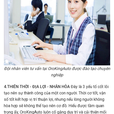
Đội nhân viên tư vấn tại OroKingAuto được đào tạo chuyên
nghiệp
4.THIÊN THỜI - ĐỊA LỢI - NHÂN HÒA
Đây là 3 yếu tố cốt lõi
tạo nên sự thành công của một con người. Thời cơ tốt, vận
số tốt kết hợp vị trí thuận lợi, nhưng nếu lòng người không
hòa hợp sẽ không thể tạo nên cơ đồ. Hiểu được tầm quan
trọng ấy, OroKingAuto luôn cố gắng duy trì và cải thiện mối