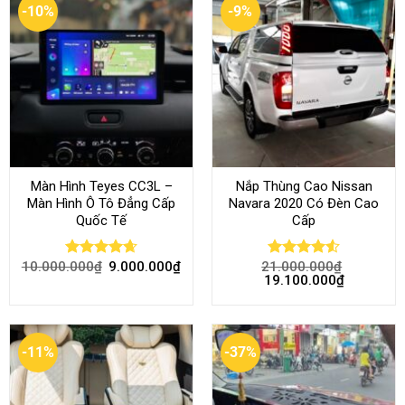
-10%
-9%
Màn Hình Teyes CC3L –
Nắp Thùng Cao Nissan
Màn Hình Ô Tô Đẳng Cấp
Navara 2020 Có Đèn Cao
Quốc Tế
Cấp
10.000.000
₫
9.000.000
₫
21.000.000
₫
Rated
4.68
Rated
4.52
19.100.000
₫
out of 5
out of 5
-11%
-37%