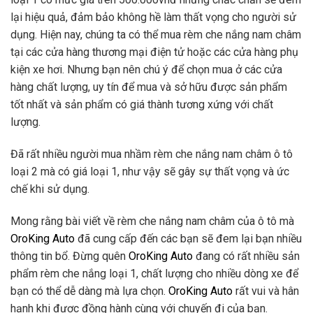
lại hiệu quả, đảm bảo không hề làm thất vọng cho người sử
dụng. Hiện nay, chúng ta có thể mua rèm che nắng nam châm
tại các cửa hàng thương mại điện tử hoặc các cửa hàng phụ
kiện xe hơi. Nhưng bạn nên chú ý để chọn mua ở các cửa
hàng chất lượng, uy tín để mua và sở hữu được sản phẩm
tốt nhất và sản phẩm có giá thành tương xứng với chất
lượng.
Đã rất nhiều người mua nhầm rèm che nắng nam châm ô tô
loại 2 mà có giá loại 1, như vậy sẽ gây sự thất vọng và ức
chế khi sử dụng.
Mong rằng bài viết về rèm che nắng nam châm của ô tô mà
OroKing Auto
đã cung cấp đến các bạn sẽ đem lại bạn nhiều
thông tin bổ. Đừng quên
OroKing Auto
đang có rất nhiều sản
phẩm rèm che nắng loại 1, chất lượng cho nhiều dòng xe để
bạn có thể dễ dàng mà lựa chọn.
OroKing Auto
rất vui và hân
hạnh khi được đồng hành cùng với chuyến đi của bạn.