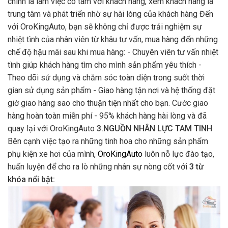
chính là làm việc có tâm với khách hàng, xem khách hàng là
trung tâm và phát triển nhờ sự hài lòng của khách hàng Đến
với OroKingAuto, bạn sẽ không chỉ được trải nghiệm sự
nhiệt tình của nhân viên từ khâu tư vấn, mua hàng đến những
chế độ hậu mãi sau khi mua hàng: - Chuyên viên tư vấn nhiệt
tình giúp khách hàng tìm cho mình sản phẩm yêu thích -
Theo dõi sử dụng và chăm sóc toàn diện trong suốt thời
gian sử dụng sản phẩm - Giao hàng tận nơi và hệ thống đặt
giờ giao hàng sao cho thuận tiện nhất cho bạn. Cước giao
hàng hoàn toàn miễn phí - 95% khách hàng hài lòng và đã
quay lại với OroKingAuto
3.NGUỒN NHÂN LỰC TAM TINH
Bên cạnh việc tạo ra những tinh hoa cho những sản phẩm
phụ kiện xe hơi của mình,
OroKingAuto
luôn nỗ lực đào tạo,
huấn luyện để cho ra lò những nhân sự nòng cốt với
3 từ
khóa nổi bật: