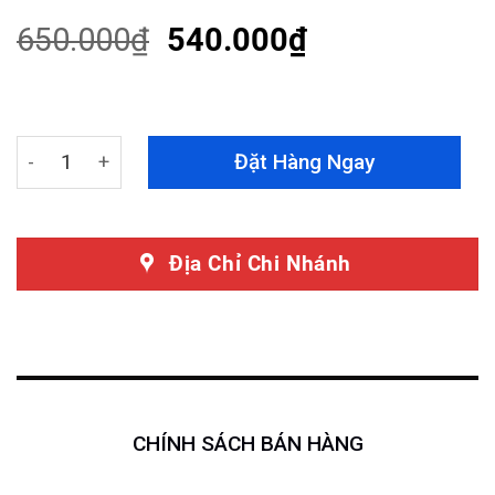
based on
customer
650.000
₫
540.000
₫
ratings
Rèm Che Nắng Audi Q7 2008-2014 Theo Xe Hàng Loại 1
Đặt Hàng Ngay
Địa Chỉ Chi Nhánh
CHÍNH SÁCH BÁN HÀNG