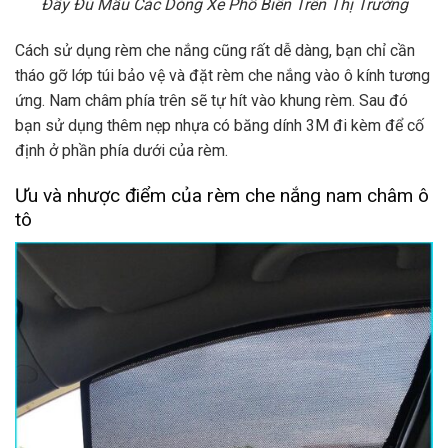
Đầy Đủ Mẫu Các Dòng Xe Phổ Biến Trên Thị Trường
Cách sử dụng rèm che nắng cũng rất dễ dàng, bạn chỉ cần
tháo gỡ lớp túi bảo vệ và đặt rèm che nắng vào ô kính tương
ứng. Nam châm phía trên sẽ tự hít vào khung rèm. Sau đó
bạn sử dụng thêm nẹp nhựa có băng dính 3M đi kèm để cố
định ở phần phía dưới của rèm.
Ưu và nhược điểm của rèm che nắng nam châm ô
tô