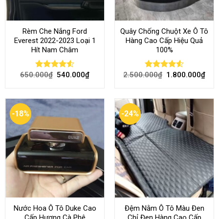
Rèm Che Nắng Ford
Quây Chống Chuột Xe Ô Tô
Everest 2022-2023 Loại 1
Hàng Cao Cấp Hiệu Quả
Hít Nam Châm
100%
650.000
₫
540.000
₫
2.500.000
₫
1.800.000
₫
Rated
4.51
Rated
4.51
out of 5
out of 5
-18%
-24%
Nước Hoa Ô Tô Duke Cao
Đệm Nằm Ô Tô Màu Đen
Cấp Hương Cà Phê
Chỉ Đen Hàng Cao Cấp