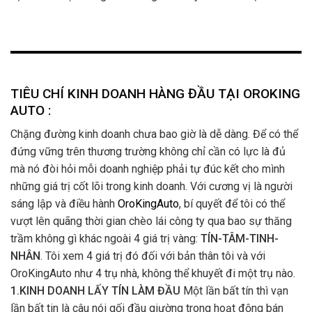
TIÊU CHÍ KINH DOANH HÀNG ĐẦU TẠI OROKING
AUTO :
Chặng đường kinh doanh chưa bao giờ là dễ dàng. Để có thể
đứng vững trên thương trường không chỉ cần có lực là đủ
mà nó đòi hỏi mỗi doanh nghiệp phải tự đúc kết cho mình
những giá trị cốt lõi trong kinh doanh. Với cương vị là người
sáng lập và điều hành
OroKingAuto
, bí quyết để tôi có thể
vượt lên quãng thời gian chèo lái công ty qua bao sự thăng
trầm không gì khác ngoài 4 giá trị vàng:
TÍN-TÂM-TINH-
NHÂN
. Tôi xem 4 giá trị đó đối với bản thân tôi và với
OroKingAuto như 4 trụ nhà, không thể khuyết đi một trụ nào.
1.KINH DOANH LẤY TÍN LÀM ĐẦU
Một lần bất tín thì vạn
lần bất tin là câu nói gối đầu giường trong hoạt động bán