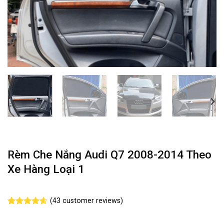
Rèm Che Nắng Audi Q7 2008-2014 Theo
Xe Hàng Loại 1
(
43
customer reviews)
Rated
43
4.58
out of 5