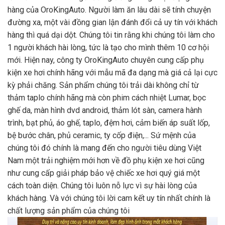
hàng của OroKingAuto. Người làm ăn lâu dài sẽ tính chuyện
đường xa, một vài đồng gian lận đánh đổi cả uy tín với khách
hàng thì quá dại dột. Chúng tôi tin rằng khi chúng tôi làm cho
1 người khách hài lòng, tức là tạo cho mình thêm 10 cơ hội
mới. Hiện nay, công ty OroKingAuto chuyên cung cấp phụ
kiện xe hơi chính hãng với mẫu mã đa dạng mà giá cả lại cực
kỳ phải chăng. Sản phẩm chúng tôi trải dài không chỉ từ
thảm taplo chính hãng mà còn phim cách nhiệt Lumar, bọc
ghế da, màn hình dvd android, thảm lót sàn, camera hành
trình, bạt phủ, áo ghế, taplo, đệm hơi, cảm biến áp suất lốp,
bệ bước chân, phủ ceramic, ty cốp điện,... Sứ mệnh của
chúng tôi đó chính là mang đến cho người tiêu dùng Việt
Nam một trải nghiệm mới hơn về đồ phụ kiện xe hơi cũng
như cung cấp giải pháp bảo vệ chiếc xe hơi quý giá một
cách toàn diện. Chúng tôi luôn nỗ lực vì sự hài lòng của
khách hàng. Và với chúng tôi lời cam kết uy tín nhất chính là
chất lượng sản phẩm của chúng tôi