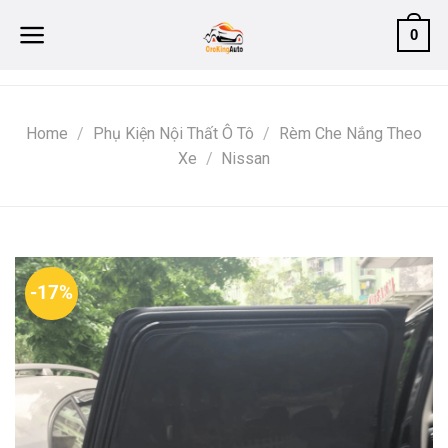
Skip
0
to
content
Home
/
Phụ Kiện Nội Thất Ô Tô
/
Rèm Che Nắng Theo
Xe
/
Nissan
-17%