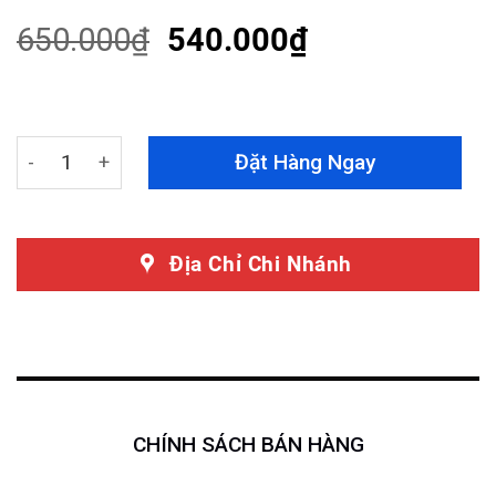
of 5
based on
650.000
₫
540.000
₫
customer
ratings
Rèm Che Nắng Nissan Teanna 2016-2020 Loại 1 Hít Na
Đặt Hàng Ngay
Địa Chỉ Chi Nhánh
CHÍNH SÁCH BÁN HÀNG