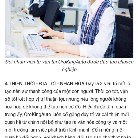
Đội nhân viên tư vấn tại OroKingAuto được đào tạo chuyên
nghiệp
4.THIÊN THỜI - ĐỊA LỢI - NHÂN HÒA
Đây là 3 yếu tố cốt lõi
tạo nên sự thành công của một con người. Thời cơ tốt, vận
số tốt kết hợp vị trí thuận lợi, nhưng nếu lòng người không
hòa hợp sẽ không thể tạo nên cơ đồ. Hiểu được tầm quan
trọng ấy, OroKingAuto luôn cố gắng duy trì và cải thiện mối
quan hệ từ chính nội bộ như tạo ra văn hóa công ty và một
môi trường làm việc phát triển lành mạnh đến những mối
quan hệ đối ngoại với khách hàng, đối tác sao cho thật nhân