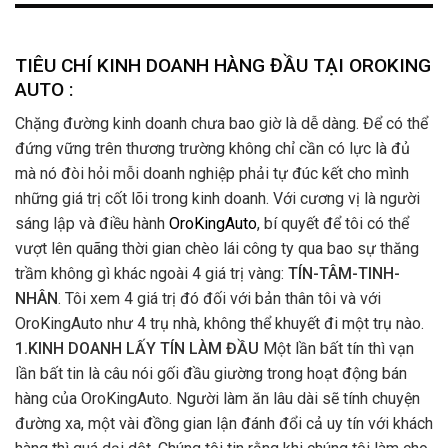
TIÊU CHÍ KINH DOANH HÀNG ĐẦU TẠI OROKING
AUTO :
Chặng đường kinh doanh chưa bao giờ là dễ dàng. Để có thể
đứng vững trên thương trường không chỉ cần có lực là đủ
mà nó đòi hỏi mỗi doanh nghiệp phải tự đúc kết cho mình
những giá trị cốt lõi trong kinh doanh. Với cương vị là người
sáng lập và điều hành
OroKingAuto
, bí quyết để tôi có thể
vượt lên quãng thời gian chèo lái công ty qua bao sự thăng
trầm không gì khác ngoài 4 giá trị vàng:
TÍN-TÂM-TINH-
NHÂN
. Tôi xem 4 giá trị đó đối với bản thân tôi và với
OroKingAuto như 4 trụ nhà, không thể khuyết đi một trụ nào.
1.KINH DOANH LẤY TÍN LÀM ĐẦU
Một lần bất tín thì vạn
lần bất tin là câu nói gối đầu giường trong hoạt động bán
hàng của OroKingAuto. Người làm ăn lâu dài sẽ tính chuyện
đường xa, một vài đồng gian lận đánh đổi cả uy tín với khách