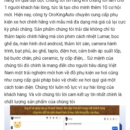
hàng thì quá dại dột. Chúng tôi tin rằng khi chúng tôi làm cho
1 người khách hài lòng, tức là tạo cho mình thêm 10 cơ hội
mới. Hiện nay, công ty OroKingAuto chuyên cung cấp phụ
kiện xe hơi chính hãng với mẫu mã đa dạng mà giá cả lại cực
kỳ phải chăng. Sản phẩm chúng tôi trải dài không chỉ từ
thảm taplo chính hãng mà còn phim cách nhiệt Lumar, bọc
ghế da, màn hình dvd android, thảm lót sàn, camera hành
trình, bạt phủ, áo ghế, taplo, đệm hơi, cảm biến áp suất lốp,
bệ bước chân, phủ ceramic, ty cốp điện,... Sứ mệnh của
chúng tôi đó chính là mang đến cho người tiêu dùng Việt
Nam một trải nghiệm mới hơn về đồ phụ kiện xe hơi cũng
như cung cấp giải pháp bảo vệ chiếc xe hơi quý giá một
cách toàn diện. Chúng tôi luôn nỗ lực vì sự hài lòng của
khách hàng. Và với chúng tôi lời cam kết uy tín nhất chính là
chất lượng sản phẩm của chúng tôi