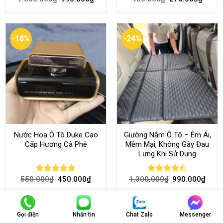
out of 5
4.50
out
of 5
-18%
-24%
Nước Hoa Ô Tô Duke Cao
Giường Nằm Ô Tô – Êm Ái,
Cấp Hương Cà Phê
Mềm Mại, Không Gây Đau
Lưng Khi Sử Dụng
550.000
₫
450.000
₫
1.300.000
₫
990.000
₫
Rated
4.70
Rated
out of 5
4.45
out
of 5
Gọi điện
Nhắn tin
Chat Zalo
Messenger
-37%
-37%