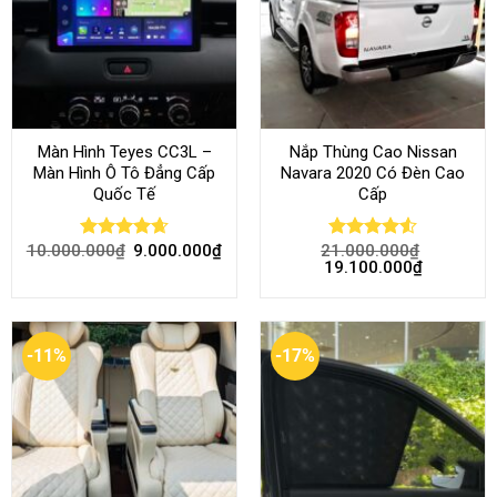
Màn Hình Teyes CC3L –
Nắp Thùng Cao Nissan
Màn Hình Ô Tô Đẳng Cấp
Navara 2020 Có Đèn Cao
Quốc Tế
Cấp
10.000.000
₫
9.000.000
₫
21.000.000
₫
Rated
4.68
Rated
4.52
19.100.000
₫
out of 5
out of 5
-11%
-17%