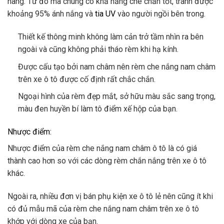
hãng. Từ đó mà chúng có khả năng che chắn tốt, tránh được
khoảng 95% ánh nắng và
tia UV
vào người ngồi bên trong.
Thiết kế thông minh không làm cản trở tầm nhìn ra bên
ngoài và cũng không phải tháo rèm khi hạ kính.
Được cấu tạo bởi nam châm nên rèm che nắng nam châm
trên xe ô tô được cố định rất chắc chắn.
Ngoại hình của rèm đẹp mắt, sở hữu màu sắc sang trọng,
màu đen huyền bí làm tô điểm xế hộp của bạn.
Nhược điểm:
Nhược điểm của rèm che nắng nam châm ô tô là có giá
thành cao hơn so với các dòng rèm chắn nắng trên xe ô tô
khác.
Ngoài ra, nhiều đơn vị bán phụ kiện xe ô tô lẻ nên cũng ít khi
có đủ mẫu mã của rèm che nắng nam châm trên xe ô tô
khớp với dòng xe của bạn.