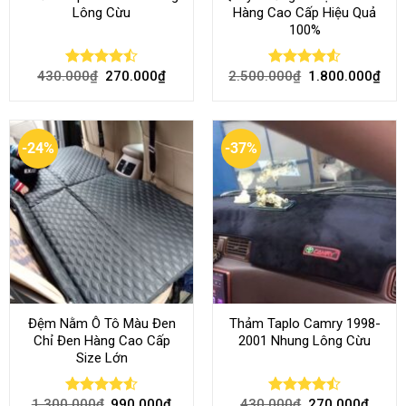
Lông Cừu
Hàng Cao Cấp Hiệu Quả
100%
430.000
₫
270.000
₫
2.500.000
₫
1.800.000
₫
Rated
Rated
4.51
4.46
out
out of 5
of 5
-24%
-37%
Đệm Nằm Ô Tô Màu Đen
Thảm Taplo Camry 1998-
Chỉ Đen Hàng Cao Cấp
2001 Nhung Lông Cừu
Size Lớn
1.300.000
₫
990.000
₫
430.000
₫
270.000
₫
Rated
4.54
Rated