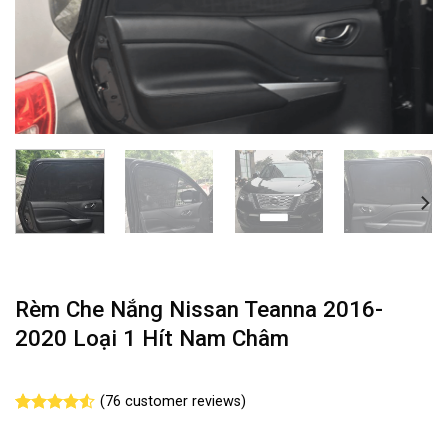
Rèm Che Nắng Nissan Teanna 2016-
2020 Loại 1 Hít Nam Châm
(
76
customer reviews)
Rated
76
4.49
out