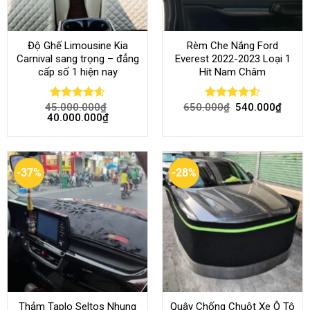
Độ Ghế Limousine Kia
Rèm Che Nắng Ford
Carnival sang trọng – đẳng
Everest 2022-2023 Loại 1
cấp số 1 hiện nay
Hít Nam Châm
45.000.000
₫
650.000
₫
540.000
₫
Rated
4.58
Rated
4.51
40.000.000
₫
out of 5
out of 5
-37%
-28%
Thảm Taplo Seltos Nhung
Quây Chống Chuột Xe Ô Tô