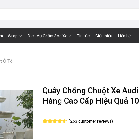
im – Wrap
Dịch Vụ Chăm Sóc Xe
Tin tức
Giới thiệu
Liên hệ
t Ô Tô
Quây Chống Chuột Xe Audi
Hàng Cao Cấp Hiệu Quả 1
(
263
customer reviews)
Rated
263
4.51
out of 5
based on