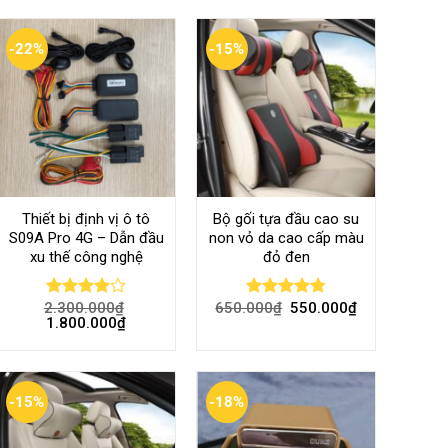
-22%
-15%
Thiết bị định vị ô tô
Bộ gối tựa đầu cao su
S09A Pro 4G – Dẫn đầu
non vỏ da cao cấp màu
xu thế công nghệ
đỏ đen
2.300.000
₫
650.000
₫
550.000
₫
Rated
Rated
4.80
1.800.000
₫
4.00
out
out of 5
of 5
-15%
-18%