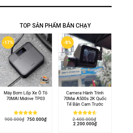
TOP SẢN PHẨM BÁN CHẠY
-17%
-8%
Máy Bơm Lốp Xe Ô Tô
Camera Hành Trình
70MAI Midrive TP03
70Mai A500s 2K Quốc
Tế Bản Cam Trước
900.000
₫
750.000
₫
2.400.000
₫
Rated
5.00
Rated
4.56
2.200.000
₫
out of 5
out of 5