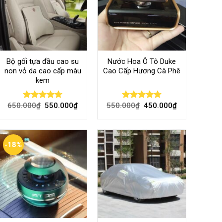
Bộ gối tựa đầu cao su
Nước Hoa Ô Tô Duke
non vỏ da cao cấp màu
Cao Cấp Hương Cà Phê
kem
650.000
₫
550.000
₫
550.000
₫
450.000
₫
Rated
4.70
Rated
4.70
out of 5
out of 5
-18%