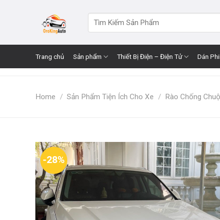
Skip
to
Search
for:
content
Trang chủ
Sản phẩm
Thiết Bị Điện – Điện Tử
Dán Ph
Home
/
Sản Phẩm Tiện Ích Cho Xe
/
Rào Chống Chuộ
-28%