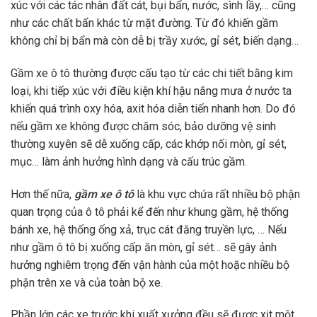
xúc với các tác nhân đất cát, bụi bẩn, nước, sình lầy,… cũng
như các chất bẩn khác từ mặt đường. Từ đó khiến gầm
không chỉ bị bẩn mà còn dễ bị trầy xước, gỉ sét, biến dạng…
Gầm xe ô tô thường được cấu tạo từ các chi tiết bằng kim
loại, khi tiếp xúc với điều kiện khí hậu nắng mưa ở nước ta
khiến quá trình oxy hóa, axit hóa diễn tiến nhanh hơn. Do đó
nếu gầm xe không được chăm sóc, bảo dưỡng vệ sinh
thường xuyên sẽ dễ xuống cấp, các khớp nối mòn, gỉ sét,
mục… làm ảnh hưởng hình dạng và cấu trúc gầm.
Hơn thế nữa,
gầm xe ô tô
là khu vực chứa rất nhiều bộ phận
quan trọng của ô tô phải kể đến như khung gầm, hệ thống
bánh xe, hệ thống ống xả, trục cát đăng truyền lực, … Nếu
như gầm ô tô bị xuống cấp ăn mòn, gỉ sét… sẽ gây ảnh
hưởng nghiêm trọng đến vận hành của một hoặc nhiều bộ
phận trên xe và của toàn bộ xe.
Phần lớn các xe trước khi xuất xưởng đều sẽ được xịt một