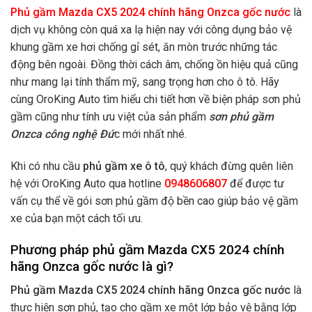
Phủ gầm Mazda CX5 2024 chính hãng Onzca gốc nước
là
dịch vụ không còn quá xa lạ hiện nay với công dụng bảo vệ
khung gầm xe hơi chống gỉ sét, ăn mòn trước những tác
động bên ngoài. Đồng thời cách âm, chống ồn hiệu quả cũng
như mang lại tính thẩm mỹ, sang trọng hơn cho ô tô. Hãy
cùng OroKing Auto tìm hiểu chi tiết hơn về biện pháp sơn phủ
gầm cũng như tính ưu việt của sản phẩm
sơn phủ gầm
Onzca công nghệ Đứ
c mới nhất nhé.
Khi có nhu cầu
phủ gầm xe ô tô
, quý khách đừng quên liên
hệ với OroKing Auto qua hotline
0948606807
để được tư
vấn cụ thể về gói sơn phủ gầm độ bền cao giúp bảo vệ gầm
xe của bạn một cách tối ưu.
Phương pháp phủ gầm Mazda CX5 2024 chính
hãng Onzca gốc nước là gì?
Phủ gầm Mazda CX5 2024 chính hãng Onzca gốc nước
là
thực hiện sơn phủ, tạo cho gầm xe một lớp bảo vệ bằng lớp