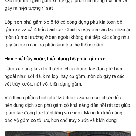
sau một thời gian gầm xe sẽ gặp phải tình trạng oxi hoá và
gây ra hiện tượng rỉ sét.
Lớp
s
ơn phủ gầm xe ô tô
có công dụng phủ kín toàn bộ
gầm xe và cả 4 hốc bánh xe. Chính vì vậy mà các tác nhân ăn
mòn từ môi trường ở bên ngoài không thể tiếp xúc cũng như
gây ăn mòn các bộ phận kim loại hệ thống gầm.
Hạn chế trầy xước, biến dạng bộ phận gầm xe
Gầm xe cũng là vị trí thường chịu những tác động từ bên
ngoài như: sỏi đá, kim loại hay cạ gầm…nên dễ gây ra các
vết trầy xước, nứt vỡ, biến dạng gầm.
Với thành phần chính như là bitum, cao su non, nhựa dẻo…
nên dung dịch sơn phủ gầm có khả năng đàn hồi rất tốt giúp
giảm tác động lực từ những va chạm. Mang lại khả năng
bảo vệ gầm xe tối ưu, hạn chế trầy xước và biến dạng.