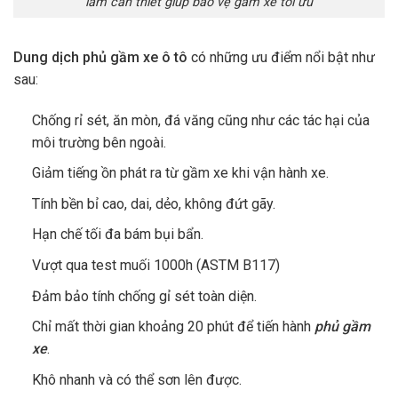
làm cần thiết giúp bảo vệ gầm xe tối ưu
Dung dịch phủ gầm xe ô tô
có những ưu điểm nổi bật như
sau:
Chống rỉ sét, ăn mòn, đá văng cũng như các tác hại của
môi trường bên ngoài.
Giảm tiếng ồn phát ra từ gầm xe khi vận hành xe.
Tính bền bỉ cao, dai, dẻo, không đứt gãy.
Hạn chế tối đa bám bụi bẩn.
Vượt qua test muối 1000h (ASTM B117)
Đảm bảo tính chống gỉ sét toàn diện.
Chỉ mất thời gian khoảng 20 phút để tiến hành
phủ gầm
xe
.
Khô nhanh và có thể sơn lên được.