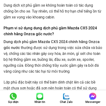
Dung dịch xịt phủ gầm xe không hoàn toàn có tác dụng
chống ồn cho xe. Tuy nhiên, có thể hỗ trợ hạn chế tiếng ồn từ
gầm xe vọng vào khoang cabin.
Phạm vi sử dụng dung dịch phủ gầm Mazda CX5 2024
chính hãng Onzca gốc nước?
Dung dịch phủ gầm Mazda CX5 2024 chính hãng Onzca
gốc nước
thường được sử dụng trong việc sửa chữa và bảo
vệ, chống các tác nhân gây oxy hóa, ăn mòn, gỉ sét cho toàn
bộ hệ thống gầm xe, buồng lái, đầu xe, sườn xe, spoiler,
ngưỡng cửa. Đồng thời chống trầy xước gầm gây ra bởi đá
văng cũng như các tác hại từ môi trường.
Lớp phủ đặc biệt này có thể bám dính chặt lên cả các bề
mặt chưa sơn hoặc đã sơn nên hoàn toàn có thể sử dụng
trên các bộ phận mới (tấm khung xe đã được thay).
Gọi điện
Nhắn tin
Chat Zalo
Messenger
Trên đây là tất tần tật những thông tin cần thiết về
phủ gầm