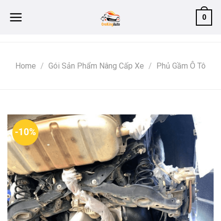
Skip
0
to
content
Home
/
Gói Sản Phẩm Nâng Cấp Xe
/
Phủ Gầm Ô Tô
-10%