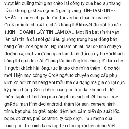
vượt lên quãng thời gian chèo lái công ty qua bao sự thăng
trầm không gì khác ngoài 4 giá trị vàng:
TÍN-TÂM-TINH-
NHÂN
. Tôi xem 4 giá trị đó đối với bản thân tôi và với
OroKingAuto như 4 trụ nhà, không thể khuyết đi một trụ nào.
1.KINH DOANH LẤY TÍN LÀM ĐẦU
Một lần bất tín thì vạn
lần bất tin là câu nói gối đầu giường trong hoạt động bán
hàng của OroKingAuto. Người làm ăn lâu dài sẽ tính chuyện
đường xa, một vài đồng gian lận đánh đổi cả uy tín với khách
hàng thì quá dại dột. Chúng tôi tin rằng khi chúng tôi làm cho
1 người khách hài lòng, tức là tạo cho mình thêm 10 cơ hội
mới. Hiện nay, công ty OroKingAuto chuyên cung cấp phụ
kiện xe hơi chính hãng với mẫu mã đa dạng mà giá cả lại cực
kỳ phải chăng. Sản phẩm chúng tôi trải dài không chỉ từ
thảm taplo chính hãng mà còn phim cách nhiệt Lumar, bọc
ghế da, màn hình dvd android, thảm lót sàn, camera hành
trình, bạt phủ, áo ghế, taplo, đệm hơi, cảm biến áp suất lốp,
bệ bước chân, phủ ceramic, ty cốp điện,... Sứ mệnh của
chúng tôi đó chính là mang đến cho người tiêu dùng Việt