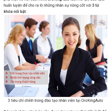
huấn luyện để cho ra lò những nhân sự nòng cốt với
3 từ
khóa nổi bật:
3 tiêu chí chính trong đào tạo nhân viên tại OroKingAuto