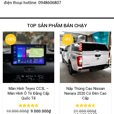
điện thoại hotline: 0948606807
TOP SẢN PHẨM BÁN CHẠY
-10%
-9%
Màn Hình Teyes CC3L –
Nắp Thùng Cao Nissan
Màn Hình Ô Tô Đẳng Cấp
Navara 2020 Có Đèn Cao
Quốc Tế
Cấp
10.000.000
₫
9.000.000
₫
21.000.000
₫
Rated
4.68
Rated
4.52