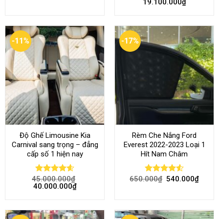
19.100.000
₫
out of 5
out of 5
-11%
-17%
Độ Ghế Limousine Kia
Rèm Che Nắng Ford
Carnival sang trọng – đẳng
Everest 2022-2023 Loại 1
cấp số 1 hiện nay
Hít Nam Châm
45.000.000
₫
650.000
₫
540.000
₫
Rated
4.58
Rated
4.51
40.000.000
₫
out of 5
out of 5