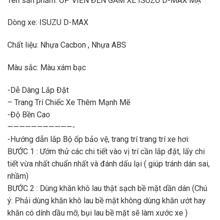
Tên sản phẩm: ỐP VIỀN ĐÈN GẦM XE ISUZU D-MAX MẠ
Dòng xe: ISUZU D-MAX
Chất liệu: Nhựa Cacbon , Nhựa ABS
Màu sắc: Màu xám bạc
-Dễ Dàng Lắp Đặt
– Trang Trí Chiếc Xe Thêm Mạnh Mẽ
-Độ Bền Cao
———————————-
-Hướng dẫn lắp Bộ ốp bảo vệ, trang trí trang trí xe hơi:
BƯỚC 1 : Ướm thử các chi tiết vào vị trí cần lắp đặt, lấy chi
tiết vừa nhất chuẩn nhất và đánh dấu lại ( giúp tránh dán sai,
nhầm)
BƯỚC 2 : Dùng khăn khô lau thật sạch bề mặt dần dán (Chú
ý: Phải dùng khăn khô lau bề mặt không dùng khăn ướt hay
khăn có dính dầu mỡ, bụi lau bề mặt sẽ làm xước xe )