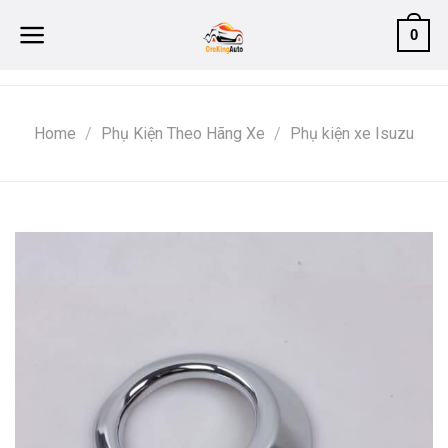
Skip
0
to
content
Home
/
Phụ Kiện Theo Hãng Xe
/
Phụ kiện xe Isuzu