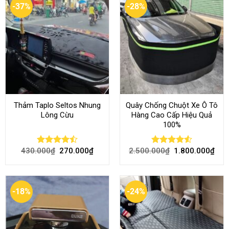
-37%
-28%
Thảm Taplo Seltos Nhung
Quây Chống Chuột Xe Ô Tô
Lông Cừu
Hàng Cao Cấp Hiệu Quả
100%
430.000
₫
270.000
₫
2.500.000
₫
1.800.000
₫
Rated
Rated
4.51
4.46
out
out of 5
of 5
-18%
-24%