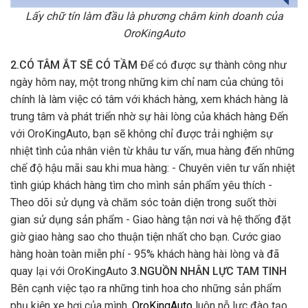
Lấy chữ tín làm đầu là phương châm kinh doanh của
OroKingAuto
2.CÓ TÂM ẮT SẼ CÓ TẦM
Để có được sự thành công như
ngày hôm nay, một trong những kim chỉ nam của chúng tôi
chính là làm việc có tâm với khách hàng, xem khách hàng là
trung tâm và phát triển nhờ sự hài lòng của khách hàng Đến
với OroKingAuto, bạn sẽ không chỉ được trải nghiệm sự
nhiệt tình của nhân viên từ khâu tư vấn, mua hàng đến những
chế độ hậu mãi sau khi mua hàng: - Chuyên viên tư vấn nhiệt
tình giúp khách hàng tìm cho mình sản phẩm yêu thích -
Theo dõi sử dụng và chăm sóc toàn diện trong suốt thời
gian sử dụng sản phẩm - Giao hàng tận nơi và hệ thống đặt
giờ giao hàng sao cho thuận tiện nhất cho bạn. Cước giao
hàng hoàn toàn miễn phí - 95% khách hàng hài lòng và đã
quay lại với OroKingAuto
3.NGUỒN NHÂN LỰC TAM TINH
Bên cạnh việc tạo ra những tinh hoa cho những sản phẩm
phụ kiện xe hơi của mình,
OroKingAuto
luôn nỗ lực đào tạo,