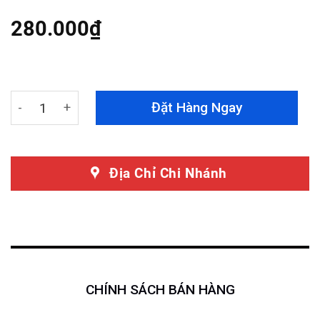
based on
customer
280.000
₫
ratings
Ốp Viền Đèn Gầm Xe Isuzu D-Max quantity
Đặt Hàng Ngay
Địa Chỉ Chi Nhánh
CHÍNH SÁCH BÁN HÀNG