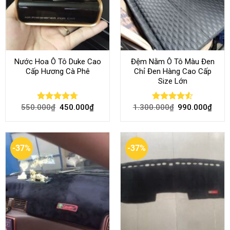
Nước Hoa Ô Tô Duke Cao
Đệm Nằm Ô Tô Màu Đen
Cấp Hương Cà Phê
Chỉ Đen Hàng Cao Cấp
Size Lớn
550.000
₫
450.000
₫
1.300.000
₫
990.000
₫
Rated
4.70
Rated
4.54
out of 5
out of 5
-37%
-37%