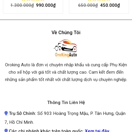
1.300.000
₫
990.000
₫
650.000
₫
450.000
₫
Rated
Rated
4.45
out
4.50
out
of 5
of 5
Về Chúng Tôi
Oroking Auto là đơn vị chuyên nhập khẩu và cung cấp Phụ Kiện
cho xế hộp với giá tốt và chất lượng cao. Cam kết đem đến
những sản phẩm tốt nhất
với chất lượng dịch vụ chuyên nghiệp.
Thông Tin Liên Hệ
Trụ Sở Chính:
Số 903 Hoàng Trọng Mậu, P. Tân Hưng, Quận
7, Hồ Chí Minh.
Các chi nhánh khác trên toàn quốc
:
Xem tại đây