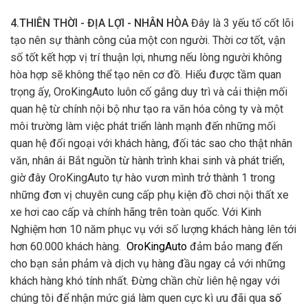
4.THIÊN THỜI - ĐỊA LỢI - NHÂN HÒA
Đây là 3 yếu tố cốt lõi
tạo nên sự thành công của một con người. Thời cơ tốt, vận
số tốt kết hợp vị trí thuận lợi, nhưng nếu lòng người không
hòa hợp sẽ không thể tạo nên cơ đồ. Hiểu được tầm quan
trọng ấy, OroKingAuto luôn cố gắng duy trì và cải thiện mối
quan hệ từ chính nội bộ như tạo ra văn hóa công ty và một
môi trường làm việc phát triển lành mạnh đến những mối
quan hệ đối ngoại với khách hàng, đối tác sao cho thật nhân
văn, nhân ái Bắt nguồn từ hành trình khai sinh và phát triển,
giờ đây OroKingAuto tự hào vươn mình trở thành 1 trong
những đơn vị chuyên cung cấp phụ kiện đồ chơi nội thất xe
xe hơi cao cấp và chính hãng trên toàn quốc. Với Kinh
Nghiệm hơn 10 năm phục vụ với số lượng khách hàng lên tới
hơn 60.000 khách hàng.
OroKingAuto
đảm bảo mang đến
cho bạn sản phảm và dịch vụ hàng đầu ngay cả với những
khách hàng khó tính nhất. Đừng chần chừ liên hệ ngay với
chúng tôi để nhận mức giá làm quen cực kì ưu đãi qua
số