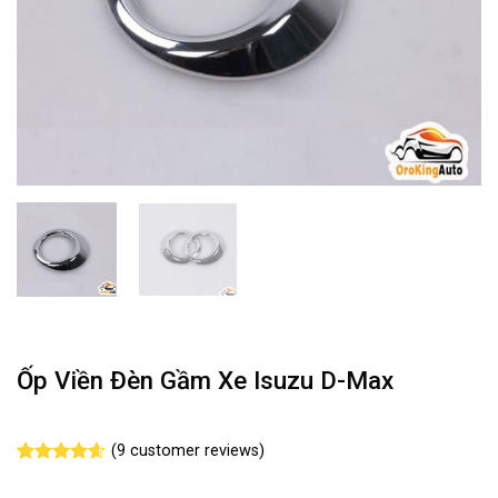
Ốp Viền Đèn Gầm Xe Isuzu D-Max
(
9
customer reviews)
Rated
9
4.56
out of 5