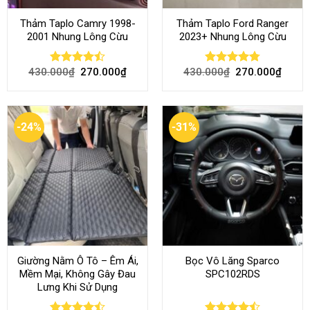
Thảm Taplo Camry 1998-
Thảm Taplo Ford Ranger
2001 Nhung Lông Cừu
2023+ Nhung Lông Cừu
430.000
₫
270.000
₫
430.000
₫
270.000
₫
Rated
Rated
4.80
4.50
out
out of 5
of 5
-24%
-31%
Giường Nằm Ô Tô – Êm Ái,
Bọc Vô Lăng Sparco
Mềm Mại, Không Gây Đau
SPC102RDS
Lưng Khi Sử Dụng