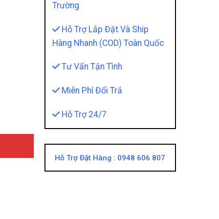
Trường
Hỗ Trợ Lắp Đặt Và Ship
Hàng Nhanh (COD) Toàn Quốc
Tư Vấn Tận Tình
ổi Bật, Thể Hiện Cá Tính Thể Thao quantity
Miễn Phí Đổi Trả
Hỗ Trợ 24/7
Hỗ Trợ Đặt Hàng :
0948 606 807