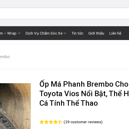
im – Wrap
Dịch Vụ Chăm Sóc Xe
Tin tức
Giới thiệu
Liên hệ
rembo
Ốp Má Phanh Brembo Cho
Toyota Vios Nổi Bật, Thể H
Cá Tính Thể Thao
(
29
customer reviews)
Rated
29