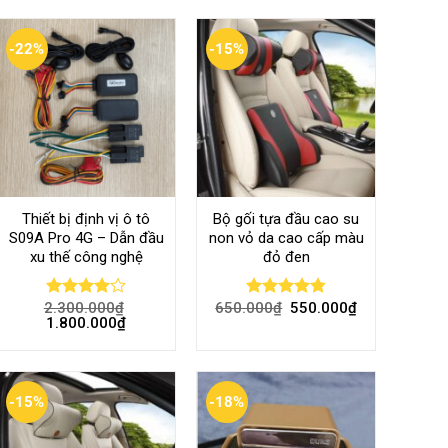
-22%
-15%
Thiết bị định vị ô tô
Bộ gối tựa đầu cao su
S09A Pro 4G – Dẫn đầu
non vỏ da cao cấp màu
xu thế công nghệ
đỏ đen
2.300.000
₫
650.000
₫
550.000
₫
Rated
Rated
4.80
1.800.000
₫
4.00
out
out of 5
of 5
-15%
-18%