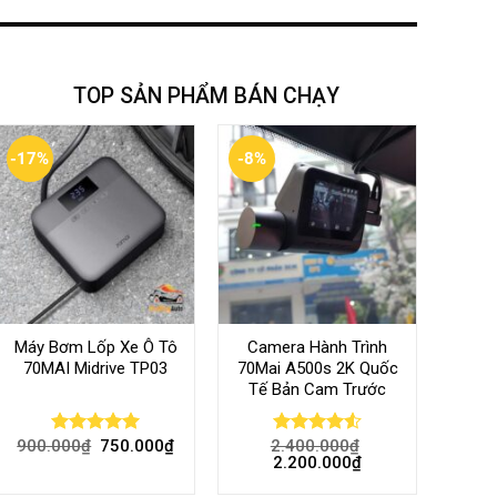
TOP SẢN PHẨM BÁN CHẠY
-17%
-8%
Máy Bơm Lốp Xe Ô Tô
Camera Hành Trình
70MAI Midrive TP03
70Mai A500s 2K Quốc
Tế Bản Cam Trước
900.000
₫
750.000
₫
2.400.000
₫
Rated
5.00
Rated
4.56
2.200.000
₫
out of 5
out of 5