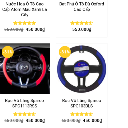
Nước Hoa Ô Tô Cao
Bạt Phủ Ô Tô Dù Oxford
Cấp Atom Màu Xanh Lá
Cao Cấp
Cây
550.000
₫
450.000
₫
550.000
₫
Rated
4.70
Rated
out of 5
4.50
out
of 5
-31%
-31%
Bọc Vô Lăng Sparco
Bọc Vô Lăng Sparco
SPC1113RSS
SPC103BLS
650.000
₫
450.000
₫
650.000
₫
450.000
₫
Rated
Rated
4.57
4.47
out
out of 5