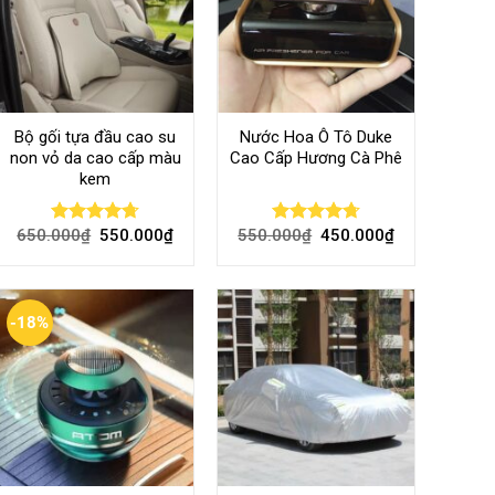
Bộ gối tựa đầu cao su
Nước Hoa Ô Tô Duke
non vỏ da cao cấp màu
Cao Cấp Hương Cà Phê
kem
650.000
₫
550.000
₫
550.000
₫
450.000
₫
Rated
4.70
Rated
4.70
out of 5
out of 5
-18%