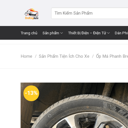
Skip
to
Search
for:
content
Trang chủ
Sản phẩm
Thiết Bị Điện – Điện Tử
Dán Ph
Home
/
Sản Phẩm Tiện Ích Cho Xe
/
Ốp Má Phanh B
-13%