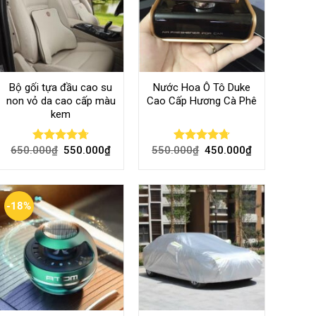
Bộ gối tựa đầu cao su
Nước Hoa Ô Tô Duke
non vỏ da cao cấp màu
Cao Cấp Hương Cà Phê
kem
650.000
₫
550.000
₫
550.000
₫
450.000
₫
Rated
4.70
Rated
4.70
out of 5
out of 5
-18%