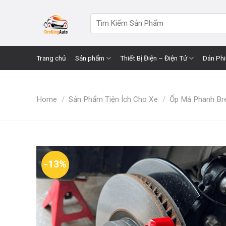
Skip
to
Search
for:
content
Trang chủ
Sản phẩm
Thiết Bị Điện – Điện Tử
Dán Ph
Home
/
Sản Phẩm Tiện Ích Cho Xe
/
Ốp Má Phanh B
-13%