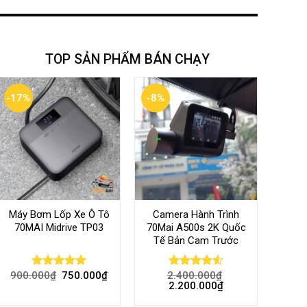
TOP SẢN PHẨM BÁN CHẠY
-17%
-8%
Máy Bơm Lốp Xe Ô Tô
Camera Hành Trình
70MAI Midrive TP03
70Mai A500s 2K Quốc
Tế Bản Cam Trước
900.000
₫
750.000
₫
2.400.000
₫
Rated
5.00
Rated
4.56
2.200.000
₫
out of 5
out of 5