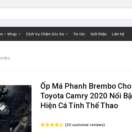
im – Wrap
Dịch Vụ Chăm Sóc Xe
Tin tức
Giới thiệu
Liên hệ
rembo
Ốp Má Phanh Brembo Cho
Toyota Camry 2020 Nổi Bậ
Hiện Cá Tính Thể Thao
(
30
customer reviews)
Rated
30