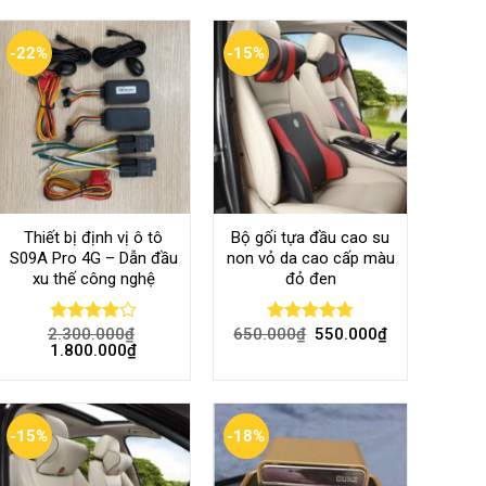
-22%
-15%
Thiết bị định vị ô tô
Bộ gối tựa đầu cao su
S09A Pro 4G – Dẫn đầu
non vỏ da cao cấp màu
xu thế công nghệ
đỏ đen
2.300.000
₫
650.000
₫
550.000
₫
Rated
Rated
4.80
1.800.000
₫
4.00
out
out of 5
of 5
-15%
-18%