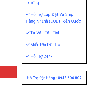
Trường
Hỗ Trợ Lắp Đặt Và Ship
Hàng Nhanh (COD) Toàn Quốc
Tư Vấn Tận Tình
 2020 Nổi Bật, Thể Hiện Cá Tính Thể Thao quantity
Miễn Phí Đổi Trả
Hỗ Trợ 24/7
Hỗ Trợ Đặt Hàng :
0948 606 807