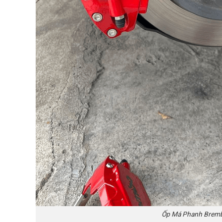
Ốp Má Phanh Bremb