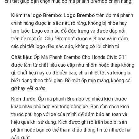
chi tiết giúp bạn chọn mua ốp má phanh Brembo chính hãng:
Kiểm tra logo Brembo:
Logo Brembo
trên ốp má phanh
chính hãng được in sắc nét, rõ ràng, không bị nhòe hay
lem luốc. Logo có màu đỏ đặc trưng và được dập nổi
trên bề mặt ốp. Chữ “Brembo” được viết hoa và in đậm,
các chi tiết logo đều sắc sảo, không có lỗi chính tả
Chất liệu:
Ốp Má Phanh Brembo Cho Honda Civic G11
được làm từ chất liệu cao cấp như nhôm hoặc thép không
gỉ. Chất liệu này có độ bền cao, chịu nhiệt tốt và không bị
biến dạng theo thời gian. Bề mặt ốp mịn màng, không có
gờ hay vết xước.
Kích thước:
Ốp má phanh Brembo có nhiều kích thước
khác nhau phù hợp với từng dòng xe. Bạn cần chọn kích
thước phù hợp với xe của mình để đảm bảo an toàn và
hiệu quả khi sử dụng. Kích được ghi rõ trên bao bì sản
phẩm hoặc bạn có thể tham khảo thông tin từ nthước hà
sản xuất.