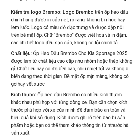
Kiểm tra logo Brembo:
Logo Brembo
trên ốp heo dầu
chính hãng được in sắc nét, rõ ràng, không bị nhòe hay
lem luốc. Logo có màu đỏ đặc trưng và được dập nổi
trên bề mặt ốp. Chữ “Brembo” được viết hoa và in đậm,
các chi tiết logo đều sắc sảo, không có lỗi chính tả
Chất liệu:
Ốp Heo Dầu Brembo Cho Kia Sportage 2025
được làm từ chất liệu cao cấp như nhôm hoặc thép không
gỉ. Chất liệu này có độ bền cao, chịu nhiệt tốt và không bị
biến dạng theo thời gian. Bề mặt ốp mịn màng, không có
gờ hay vết xước.
Kích thước:
Ốp heo dầu Brembo có nhiều kích thước
khác nhau phù hợp với từng dòng xe. Bạn cần chọn kích
thước phù hợp với xe của mình để đảm bảo an toàn và
hiệu quả khi sử dụng. Kích được ghi rõ trên bao bì sản
phẩm hoặc bạn có thể tham khảo thông tin từ nthước hà
sản xuất.