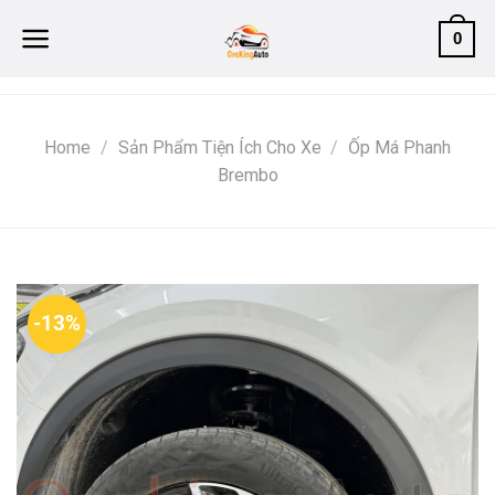
Skip
0
to
content
Home
/
Sản Phẩm Tiện Ích Cho Xe
/
Ốp Má Phanh
Brembo
-13%