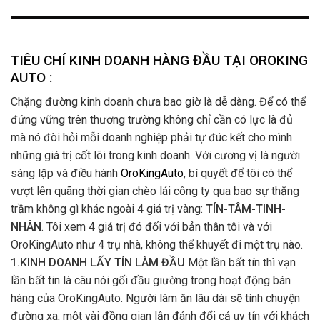
TIÊU CHÍ KINH DOANH HÀNG ĐẦU TẠI OROKING
AUTO :
Chặng đường kinh doanh chưa bao giờ là dễ dàng. Để có thể
đứng vững trên thương trường không chỉ cần có lực là đủ
mà nó đòi hỏi mỗi doanh nghiệp phải tự đúc kết cho mình
những giá trị cốt lõi trong kinh doanh. Với cương vị là người
sáng lập và điều hành
OroKingAuto
, bí quyết để tôi có thể
vượt lên quãng thời gian chèo lái công ty qua bao sự thăng
trầm không gì khác ngoài 4 giá trị vàng:
TÍN-TÂM-TINH-
NHÂN
. Tôi xem 4 giá trị đó đối với bản thân tôi và với
OroKingAuto như 4 trụ nhà, không thể khuyết đi một trụ nào.
1.KINH DOANH LẤY TÍN LÀM ĐẦU
Một lần bất tín thì vạn
lần bất tin là câu nói gối đầu giường trong hoạt động bán
hàng của OroKingAuto. Người làm ăn lâu dài sẽ tính chuyện
đường xa, một vài đồng gian lận đánh đổi cả uy tín với khách