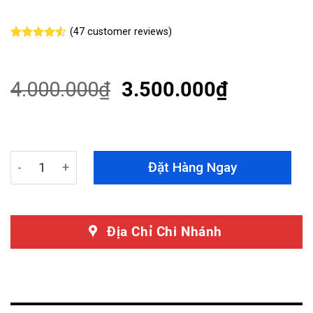
(
47
customer reviews)
Rated
47
4.53
out of 5
based on
customer
4.000.000
₫
3.500.000
₫
ratings
Ốp Heo Dầu Brembo Cho Kia Sportage 2025 Nổi Bật, Thể
Đặt Hàng Ngay
Địa Chỉ Chi Nhánh