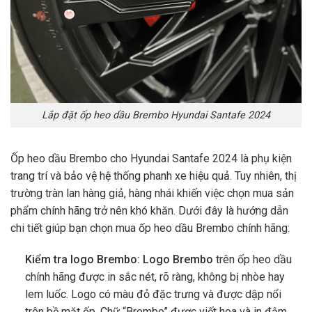
Lắp đặt ốp heo dầu Brembo Hyundai Santafe 2024
Ốp heo dầu Brembo cho Hyundai Santafe 2024 là phụ kiện
trang trí và bảo vệ hệ thống phanh xe hiệu quả. Tuy nhiên, thị
trường tràn lan hàng giả, hàng nhái khiến việc chọn mua sản
phẩm chính hãng trở nên khó khăn. Dưới đây là hướng dẫn
chi tiết giúp bạn chọn mua ốp heo dầu Brembo chính hãng:
Kiểm tra logo Brembo:
Logo Brembo
trên ốp heo dầu
chính hãng được in sắc nét, rõ ràng, không bị nhòe hay
lem luốc. Logo có màu đỏ đặc trưng và được dập nổi
trên bề mặt ốp. Chữ “Brembo” được viết hoa và in đậm,