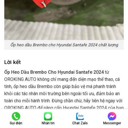
Ốp heo dầu Brembo cho Hyundai Santafe 2024 chất lượng
Lời kết
Ốp Heo Dầu Brembo Cho Hyundai Santafe 2024
từ
OROKING AUTO
không chỉ mang đến diện mạo thể thao, cá
tính, ốp heo dầu Brembo còn giúp bảo vệ má phanh tránh
khỏi các tác nhân môi trường bên ngoài tối ưu, đảm bảo an
toàn cho mỗi hành trình.
Đừng chần chừ, hãy liên hệ ngay với
OROKING AUTO để nâng cấp Hyundai Santafe 2024 của bạn
với
ốp heo dầu Brembo chính hãng
, chất lượng cao!
Gọi điện
Nhắn tin
Chat Zalo
Messenger