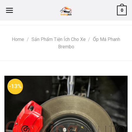
Skip
0
to
content
Home
/
Sản Phẩm Tiện Ích Cho Xe
/
Ốp Má Phanh
Brembo
-13%