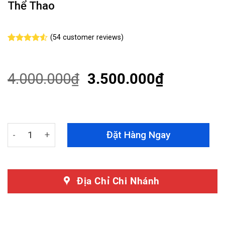
Thể Thao
(
54
customer reviews)
Rated
54
4.50
out
of 5
based on
4.000.000
₫
3.500.000
₫
customer
ratings
Ốp Heo Dầu Brembo Cho Hyundai Santafe 2024 Nổi Bật, 
Đặt Hàng Ngay
Địa Chỉ Chi Nhánh