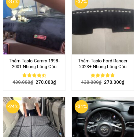
-37%
-37%
Thảm Taplo Camry 1998-
Thảm Taplo Ford Ranger
2001 Nhung Lông Cừu
2023+ Nhung Lông Cừu
430.000
₫
270.000
₫
430.000
₫
270.000
₫
Rated
Rated
4.80
4.50
out
out of 5
of 5
-24%
-31%