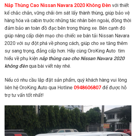
Nắp Thùng Cao Nissan Navara 2020 Không Đèn
với thiết
kế chắc chắn, vững chãi ôm sát lấy thành thùng, giúp bảo vệ
hàng hóa và cabin trước những tác nhân bên ngoài, đồng thời
đảm bảo an toàn đồ đạc bên trong thùng xe. Bên cạnh đó
giúp nâng cấp diện mạo cho chiếc xe bán tải Nissan Navara
2020 với sự đột phá về phong cách, giúp cho xe tăng thêm
sự sang trọng, đẳng cấp hơn. Hãy cùng OroKing Auto tìm
hiểu về phụ kiện
nắp thùng cao cho Nissan Navara 2020
không đèn
qua bài viết này nhé.
Nếu có nhu cầu lắp đặt sản phẩm, quý khách hàng vui lòng
liên hệ OroKing Auto qua Hotline
0948606807
để được hỗ
trợ tư vấn tốt nhất!