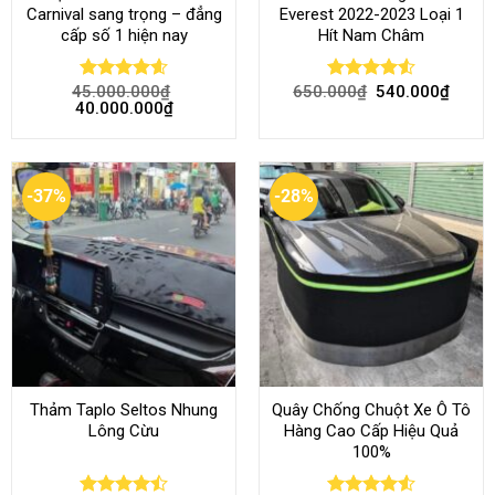
Carnival sang trọng – đẳng
Everest 2022-2023 Loại 1
cấp số 1 hiện nay
Hít Nam Châm
45.000.000
₫
650.000
₫
540.000
₫
Rated
4.58
Rated
4.51
40.000.000
₫
out of 5
out of 5
-37%
-28%
Thảm Taplo Seltos Nhung
Quây Chống Chuột Xe Ô Tô
Lông Cừu
Hàng Cao Cấp Hiệu Quả
100%