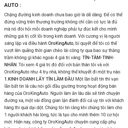
AUTO :
Chặng đường kinh doanh chưa bao giờ là dễ dàng. Để có thể
đứng vững trên thương trường không chỉ cần có lực là đủ
mà nó đòi hỏi mỗi doanh nghiệp phải tự đúc kết cho mình
những giá trị cốt lõi trong kinh doanh. Với cương vị là người
sáng lập và điều hành
OroKingAuto
, bí quyết để tôi có thể
vượt lên quãng thời gian chèo lái công ty qua bao sự thăng
trầm không gì khác ngoài 4 giá trị vàng:
TÍN-TÂM-TINH-
NHÂN
. Tôi xem 4 giá trị đó đối với bản thân tôi và với
OroKingAuto như 4 trụ nhà, không thể khuyết đi một trụ nào.
1.KINH DOANH LẤY TÍN LÀM ĐẦU
Một lần bất tín thì vạn
lần bất tin là câu nói gối đầu giường trong hoạt động bán
hàng của OroKingAuto. Người làm ăn lâu dài sẽ tính chuyện
đường xa, một vài đồng gian lận đánh đổi cả uy tín với khách
hàng thì quá dại dột. Chúng tôi tin rằng khi chúng tôi làm cho
1 người khách hài lòng, tức là tạo cho mình thêm 10 cơ hội
mới. Hiện nay, công ty OroKingAuto chuyên cung cấp phụ