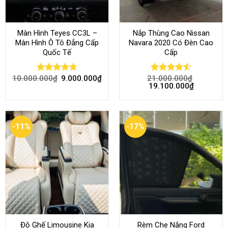
Màn Hình Teyes CC3L –
Nắp Thùng Cao Nissan
Màn Hình Ô Tô Đẳng Cấp
Navara 2020 Có Đèn Cao
Quốc Tế
Cấp
10.000.000
₫
9.000.000
₫
21.000.000
₫
Rated
4.68
Rated
4.52
19.100.000
₫
out of 5
out of 5
-11%
-17%
Độ Ghế Limousine Kia
Rèm Che Nắng Ford