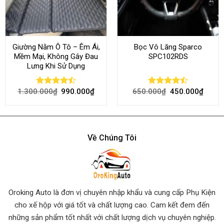
Giường Nằm Ô Tô – Êm Ái,
Bọc Vô Lăng Sparco
Mềm Mại, Không Gây Đau
SPC102RDS
Lưng Khi Sử Dụng
1.300.000
₫
990.000
₫
650.000
₫
450.000
₫
Rated
Rated
4.45
out
4.50
out
of 5
of 5
Về Chúng Tôi
Oroking Auto là đơn vị chuyên nhập khẩu và cung cấp Phụ Kiện
cho xế hộp với giá tốt và chất lượng cao. Cam kết đem đến
những sản phẩm tốt nhất
với chất lượng dịch vụ chuyên nghiệp.