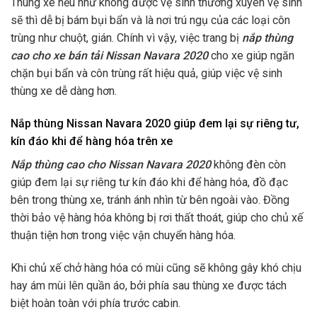
Thùng xe nếu như không được vệ sinh thường xuyên vệ sinh
sẽ thì dễ bị bám bụi bẩn và là nơi trú ngụ của các loại côn
trùng như chuột, gián. Chính vì vậy, việc trang bị
nắp thùng
cao cho xe bán tải Nissan Navara 2020
cho xe giúp ngăn
chặn bụi bẩn và côn trùng rất hiệu quả, giúp việc vệ sinh
thùng xe dễ dàng hơn.
Nắp thùng Nissan Navara 2020 giúp đem lại sự riêng tư,
kín đáo khi để hàng hóa trên xe
Nắp thùng cao cho Nissan Navara 2020
không đèn còn
giúp đem lại sự riêng tư kín đáo khi để hàng hóa, đồ đạc
bên trong thùng xe, tránh ánh nhìn từ bên ngoài vào. Đồng
thời bảo vệ hàng hóa không bị rơi thất thoát, giúp cho chủ xế
thuận tiện hơn trong việc vận chuyển hàng hóa.
Khi chủ xế chở hàng hóa có mùi cũng sẽ không gây khó chịu
hay ám mùi lên quần áo, bởi phía sau thùng xe được tách
biệt hoàn toàn với phía trước cabin.