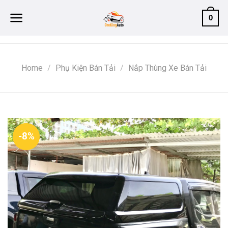
Skip
0
to
content
Home
/
Phụ Kiện Bán Tải
/
Nắp Thùng Xe Bán Tải
-8%