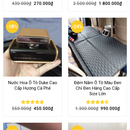
430.000
₫
270.000
₫
2.500.000
₫
1.800.000
₫
Rated
Rated
4.51
4.46
out
out of 5
of 5
-18%
-24%
Nước Hoa Ô Tô Duke Cao
Đệm Nằm Ô Tô Màu Đen
Cấp Hương Cà Phê
Chỉ Đen Hàng Cao Cấp
Size Lớn
550.000
₫
450.000
₫
1.300.000
₫
990.000
₫
Rated
4.70
Rated
4.54
out of 5
out of 5