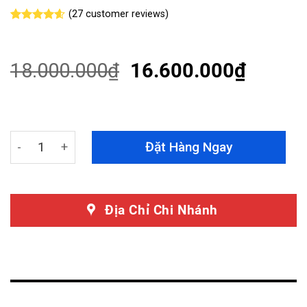
(
27
customer reviews)
Rated
27
4.56
out of 5
based on
customer
18.000.000
₫
16.600.000
₫
ratings
Nắp Thùng Cao Nissan Navara 2020 Không Đèn Cao Cấp
Đặt Hàng Ngay
Địa Chỉ Chi Nhánh