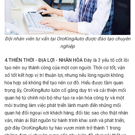
Đội nhân viên tư vấn tại OroKingAuto được đào tạo chuyên
nghiệp
4.THIÊN THỜI - ĐỊA LỢI - NHÂN HÒA
Đây là 3 yếu tố cốt lõi
tạo nên sự thành công của một con người. Thời cơ tốt, vận
số tốt kết hợp vị trí thuận lợi, nhưng nếu lòng người không
hòa hợp sẽ không thể tạo nên cơ đồ. Hiểu được tầm quan
trọng ấy, OroKingAuto luôn cố gắng duy trì và cải thiện mối
quan hệ từ chính nội bộ như tạo ra văn hóa công ty và một
môi trường làm việc phát triển lành mạnh đến những mối
quan hệ đối ngoại với khách hàng, đối tác sao cho thật nhân
văn, nhân ái Bắt nguồn từ hành trình khai sinh và phát triển,
giờ đây OroKingAuto tự hào vươn mình trở thành 1 trong