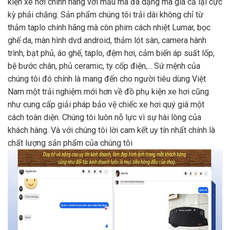
kiện xe hơi chính hãng với mẫu mã đa dạng mà giá cả lại cực
kỳ phải chăng. Sản phẩm chúng tôi trải dài không chỉ từ
thảm taplo chính hãng mà còn phim cách nhiệt Lumar, bọc
ghế da, màn hình dvd android, thảm lót sàn, camera hành
trình, bạt phủ, áo ghế, taplo, đệm hơi, cảm biến áp suất lốp,
bệ bước chân, phủ ceramic, ty cốp điện,... Sứ mệnh của
chúng tôi đó chính là mang đến cho người tiêu dùng Việt
Nam một trải nghiệm mới hơn về đồ phụ kiện xe hơi cũng
như cung cấp giải pháp bảo vệ chiếc xe hơi quý giá một
cách toàn diện. Chúng tôi luôn nỗ lực vì sự hài lòng của
khách hàng. Và với chúng tôi lời cam kết uy tín nhất chính là
chất lượng sản phẩm của chúng tôi