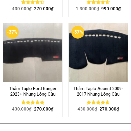
430.000
₫
270.000
₫
1.300.000
₫
990.000
₫
Rated
Rated
4.50
out
4.45
out
of 5
of 5
-37%
-37%
Thảm Taplo Ford Ranger
Thảm Taplo Accent 2009-
2023+ Nhung Lông Cừu
2017 Nhung Lông Cừu
430.000
₫
270.000
₫
430.000
₫
270.000
₫
Rated
4.80
Rated
4.64
out of 5
out of 5