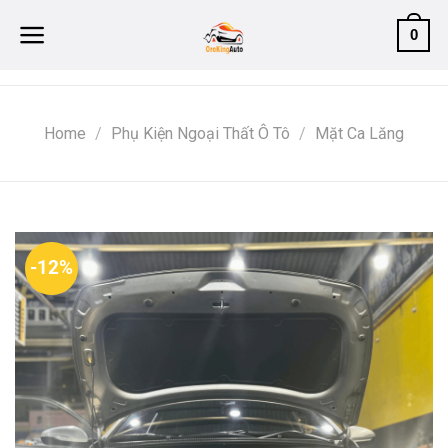
Skip
0
to
content
Home
/
Phụ Kiện Ngoại Thất Ô Tô
/
Mặt Ca Lăng
-12%