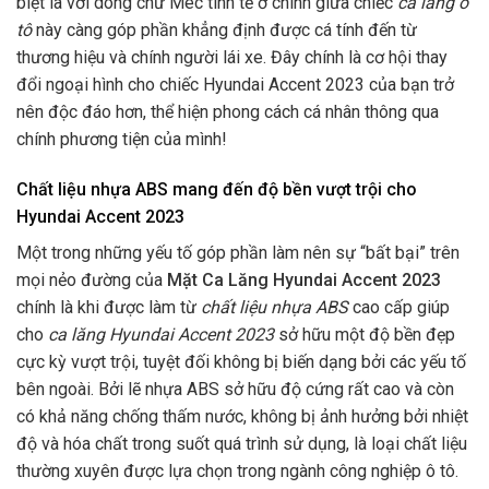
biệt là với dòng chữ Mec tinh tế ở chính giữa chiếc
ca lăng ô
tô
này càng góp phần khẳng định được cá tính đến từ
thương hiệu và chính người lái xe. Đây chính là cơ hội thay
đổi ngoại hình cho chiếc Hyundai Accent 2023 của bạn trở
nên độc đáo hơn, thể hiện phong cách cá nhân thông qua
chính phương tiện của mình!
Chất liệu nhựa ABS mang đến độ bền vượt trội cho
Hyundai Accent 2023
Một trong những yếu tố góp phần làm nên sự “bất bại” trên
mọi nẻo đường của
Mặt Ca Lăng Hyundai Accent 2023
chính là khi được làm từ
chất liệu nhựa ABS
cao cấp giúp
cho
ca lăng Hyundai Accent 2023
sở hữu một độ bền đẹp
cực kỳ vượt trội, tuyệt đối không bị biến dạng bởi các yếu tố
bên ngoài. Bởi lẽ nhựa ABS sở hữu độ cứng rất cao và còn
có khả năng chống thấm nước, không bị ảnh hưởng bởi nhiệt
độ và hóa chất trong suốt quá trình sử dụng, là loại chất liệu
thường xuyên được lựa chọn trong ngành công nghiệp ô tô.