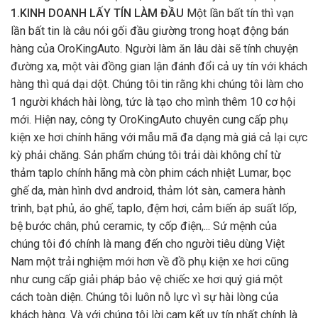
1.KINH DOANH LẤY TÍN LÀM ĐẦU
Một lần bất tín thì vạn
lần bất tin là câu nói gối đầu giường trong hoạt động bán
hàng của OroKingAuto. Người làm ăn lâu dài sẽ tính chuyện
đường xa, một vài đồng gian lận đánh đổi cả uy tín với khách
hàng thì quá dại dột. Chúng tôi tin rằng khi chúng tôi làm cho
1 người khách hài lòng, tức là tạo cho mình thêm 10 cơ hội
mới. Hiện nay, công ty OroKingAuto chuyên cung cấp phụ
kiện xe hơi chính hãng với mẫu mã đa dạng mà giá cả lại cực
kỳ phải chăng. Sản phẩm chúng tôi trải dài không chỉ từ
thảm taplo chính hãng mà còn phim cách nhiệt Lumar, bọc
ghế da, màn hình dvd android, thảm lót sàn, camera hành
trình, bạt phủ, áo ghế, taplo, đệm hơi, cảm biến áp suất lốp,
bệ bước chân, phủ ceramic, ty cốp điện,... Sứ mệnh của
chúng tôi đó chính là mang đến cho người tiêu dùng Việt
Nam một trải nghiệm mới hơn về đồ phụ kiện xe hơi cũng
như cung cấp giải pháp bảo vệ chiếc xe hơi quý giá một
cách toàn diện. Chúng tôi luôn nỗ lực vì sự hài lòng của
khách hàng. Và với chúng tôi lời cam kết uy tín nhất chính là