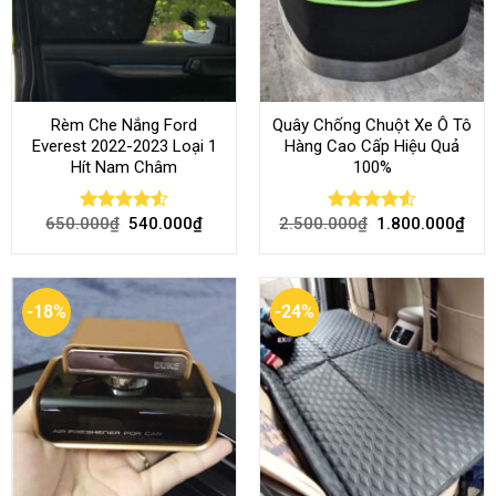
Rèm Che Nắng Ford
Quây Chống Chuột Xe Ô Tô
Everest 2022-2023 Loại 1
Hàng Cao Cấp Hiệu Quả
Hít Nam Châm
100%
650.000
₫
540.000
₫
2.500.000
₫
1.800.000
₫
Rated
4.51
Rated
4.51
out of 5
out of 5
-18%
-24%