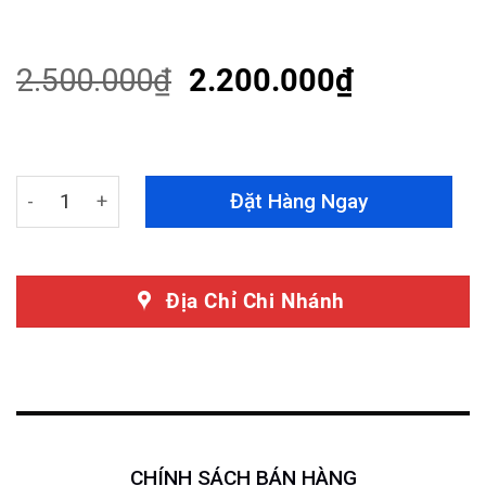
Rated
37
4.65
out of 5
based on
customer
2.500.000
₫
2.200.000
₫
ratings
Mặt Ca Lăng Hyundai Accent 2023 quantity
Đặt Hàng Ngay
Địa Chỉ Chi Nhánh
CHÍNH SÁCH BÁN HÀNG