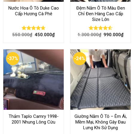
Nước Hoa Ô Tô Duke Cao
Đệm Nằm Ô Tô Màu Đen
Cấp Hương Cà Phê
Chỉ Đen Hàng Cao Cấp
Size Lớn
550.000
₫
450.000
₫
1.300.000
₫
990.000
₫
Rated
4.70
Rated
4.54
out of 5
out of 5
-37%
-24%
Thảm Taplo Camry 1998-
Giường Nằm Ô Tô – Êm Ái,
2001 Nhung Lông Cừu
Mềm Mại, Không Gây Đau
Lưng Khi Sử Dụng