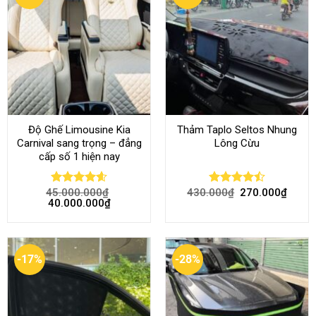
Độ Ghế Limousine Kia
Thảm Taplo Seltos Nhung
Carnival sang trọng – đẳng
Lông Cừu
cấp số 1 hiện nay
45.000.000
₫
430.000
₫
270.000
₫
Rated
4.58
Rated
40.000.000
₫
out of 5
4.46
out
of 5
-17%
-28%