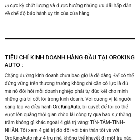
cực kỳ chất lượng và được hưởng những ưu đãi hấp dẫn
tô
về chế độ bảo hành uy tín của cửa hàng.
TIÊU CHÍ KINH DOANH HÀNG ĐẦU TẠI OROKING
AUTO :
Chặng đường kinh doanh chưa bao giờ là dễ dàng. Để có thể
đứng vững trên thương trường không chỉ cần có lực là đủ
mà nó đòi hỏi mỗi doanh nghiệp phải tự đúc kết cho mình
những giá trị cốt lõi trong kinh doanh. Với cương vị là người
sáng lập và điều hành
OroKingAuto
, bí quyết để tôi có thể
vượt lên quãng thời gian chèo lái công ty qua bao sự thăng
trầm không gì khác ngoài 4 giá trị vàng:
TÍN-TÂM-TINH-
NHÂN
. Tôi xem 4 giá trị đó đối với bản thân tôi và với
OroKingAuto như 4 trụ nhà, không thể khuyết đi một trụ nào.