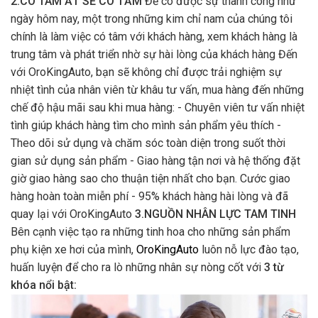
2.CÓ TÂM ẮT SẼ CÓ TẦM
Để có được sự thành công như
ngày hôm nay, một trong những kim chỉ nam của chúng tôi
chính là làm việc có tâm với khách hàng, xem khách hàng là
trung tâm và phát triển nhờ sự hài lòng của khách hàng Đến
với OroKingAuto, bạn sẽ không chỉ được trải nghiệm sự
nhiệt tình của nhân viên từ khâu tư vấn, mua hàng đến những
chế độ hậu mãi sau khi mua hàng: - Chuyên viên tư vấn nhiệt
tình giúp khách hàng tìm cho mình sản phẩm yêu thích -
Theo dõi sử dụng và chăm sóc toàn diện trong suốt thời
gian sử dụng sản phẩm - Giao hàng tận nơi và hệ thống đặt
giờ giao hàng sao cho thuận tiện nhất cho bạn. Cước giao
hàng hoàn toàn miễn phí - 95% khách hàng hài lòng và đã
quay lại với OroKingAuto
3.NGUỒN NHÂN LỰC TAM TINH
Bên cạnh việc tạo ra những tinh hoa cho những sản phẩm
phụ kiện xe hơi của mình,
OroKingAuto
luôn nỗ lực đào tạo,
huấn luyện để cho ra lò những nhân sự nòng cốt với
3 từ
khóa nổi bật: