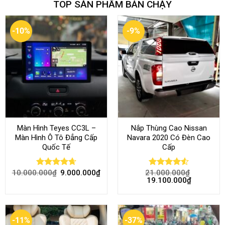
TOP SẢN PHẨM BÁN CHẠY
-10%
-9%
Màn Hình Teyes CC3L –
Nắp Thùng Cao Nissan
Màn Hình Ô Tô Đẳng Cấp
Navara 2020 Có Đèn Cao
Quốc Tế
Cấp
10.000.000
₫
9.000.000
₫
21.000.000
₫
Rated
4.68
Rated
4.52
19.100.000
₫
out of 5
out of 5
-11%
-37%