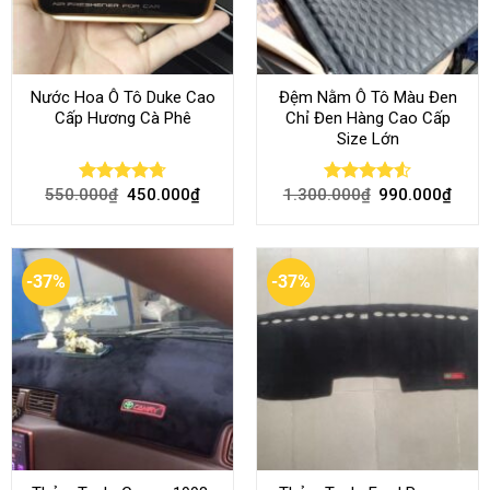
Nước Hoa Ô Tô Duke Cao
Đệm Nằm Ô Tô Màu Đen
Cấp Hương Cà Phê
Chỉ Đen Hàng Cao Cấp
Size Lớn
550.000
₫
450.000
₫
1.300.000
₫
990.000
₫
Rated
4.70
Rated
4.54
out of 5
out of 5
-37%
-37%