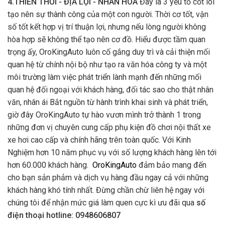
4.THIÊN THỜI - ĐỊA LỢI - NHÂN HÒA
Đây là 3 yếu tố cốt lõi
tạo nên sự thành công của một con người. Thời cơ tốt, vận
số tốt kết hợp vị trí thuận lợi, nhưng nếu lòng người không
hòa hợp sẽ không thể tạo nên cơ đồ. Hiểu được tầm quan
trọng ấy, OroKingAuto luôn cố gắng duy trì và cải thiện mối
quan hệ từ chính nội bộ như tạo ra văn hóa công ty và một
môi trường làm việc phát triển lành mạnh đến những mối
quan hệ đối ngoại với khách hàng, đối tác sao cho thật nhân
văn, nhân ái Bắt nguồn từ hành trình khai sinh và phát triển,
giờ đây OroKingAuto tự hào vươn mình trở thành 1 trong
những đơn vị chuyên cung cấp phụ kiện đồ chơi nội thất xe
xe hơi cao cấp và chính hãng trên toàn quốc. Với Kinh
Nghiệm hơn 10 năm phục vụ với số lượng khách hàng lên tới
hơn 60.000 khách hàng.
OroKingAuto
đảm bảo mang đến
cho bạn sản phảm và dịch vụ hàng đầu ngay cả với những
khách hàng khó tính nhất. Đừng chần chừ liên hệ ngay với
chúng tôi để nhận mức giá làm quen cực kì ưu đãi qua
số
điện thoại hotline: 0948606807