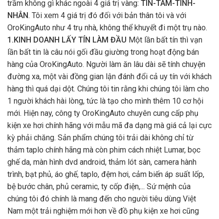
trầm không gì khác ngoài 4 giá trị vàng:
TÍN-TÂM-TINH-
NHÂN
. Tôi xem 4 giá trị đó đối với bản thân tôi và với
OroKingAuto như 4 trụ nhà, không thể khuyết đi một trụ nào.
1.KINH DOANH LẤY TÍN LÀM ĐẦU
Một lần bất tín thì vạn
lần bất tin là câu nói gối đầu giường trong hoạt động bán
hàng của OroKingAuto. Người làm ăn lâu dài sẽ tính chuyện
đường xa, một vài đồng gian lận đánh đổi cả uy tín với khách
hàng thì quá dại dột. Chúng tôi tin rằng khi chúng tôi làm cho
1 người khách hài lòng, tức là tạo cho mình thêm 10 cơ hội
mới. Hiện nay, công ty OroKingAuto chuyên cung cấp phụ
kiện xe hơi chính hãng với mẫu mã đa dạng mà giá cả lại cực
kỳ phải chăng. Sản phẩm chúng tôi trải dài không chỉ từ
thảm taplo chính hãng mà còn phim cách nhiệt Lumar, bọc
ghế da, màn hình dvd android, thảm lót sàn, camera hành
trình, bạt phủ, áo ghế, taplo, đệm hơi, cảm biến áp suất lốp,
bệ bước chân, phủ ceramic, ty cốp điện,... Sứ mệnh của
chúng tôi đó chính là mang đến cho người tiêu dùng Việt
Nam một trải nghiệm mới hơn về đồ phụ kiện xe hơi cũng