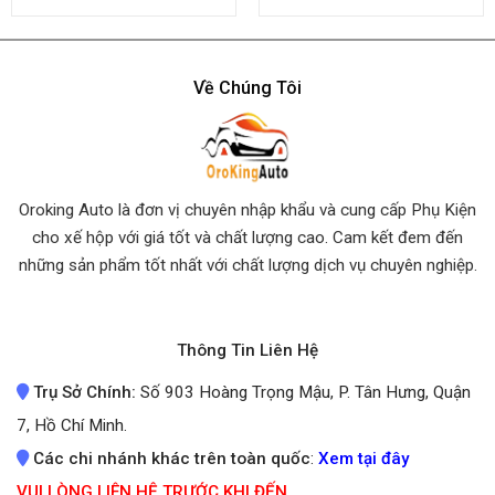
4.45
out
4.50
out
of 5
of 5
Về Chúng Tôi
Oroking Auto là đơn vị chuyên nhập khẩu và cung cấp Phụ Kiện
cho xế hộp với giá tốt và chất lượng cao. Cam kết đem đến
những sản phẩm tốt nhất
với chất lượng dịch vụ chuyên nghiệp.
Thông Tin Liên Hệ
Trụ Sở Chính:
Số 903 Hoàng Trọng Mậu, P. Tân Hưng, Quận
7, Hồ Chí Minh.
Các chi nhánh khác trên toàn quốc
:
Xem tại đây
VUI LÒNG LIÊN HỆ TRƯỚC KHI ĐẾN