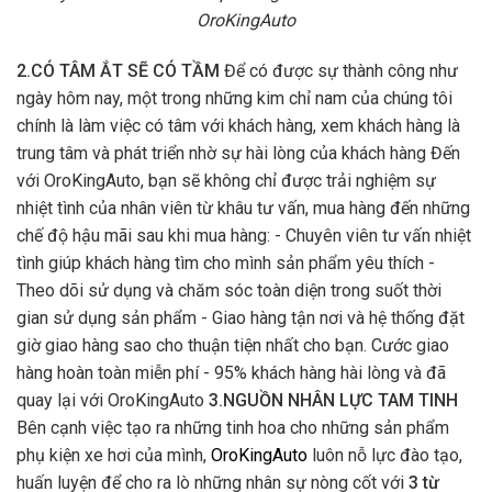
OroKingAuto
2.CÓ TÂM ẮT SẼ CÓ TẦM
Để có được sự thành công như
ngày hôm nay, một trong những kim chỉ nam của chúng tôi
chính là làm việc có tâm với khách hàng, xem khách hàng là
trung tâm và phát triển nhờ sự hài lòng của khách hàng Đến
với OroKingAuto, bạn sẽ không chỉ được trải nghiệm sự
nhiệt tình của nhân viên từ khâu tư vấn, mua hàng đến những
chế độ hậu mãi sau khi mua hàng: - Chuyên viên tư vấn nhiệt
tình giúp khách hàng tìm cho mình sản phẩm yêu thích -
Theo dõi sử dụng và chăm sóc toàn diện trong suốt thời
gian sử dụng sản phẩm - Giao hàng tận nơi và hệ thống đặt
giờ giao hàng sao cho thuận tiện nhất cho bạn. Cước giao
hàng hoàn toàn miễn phí - 95% khách hàng hài lòng và đã
quay lại với OroKingAuto
3.NGUỒN NHÂN LỰC TAM TINH
Bên cạnh việc tạo ra những tinh hoa cho những sản phẩm
phụ kiện xe hơi của mình,
OroKingAuto
luôn nỗ lực đào tạo,
huấn luyện để cho ra lò những nhân sự nòng cốt với
3 từ