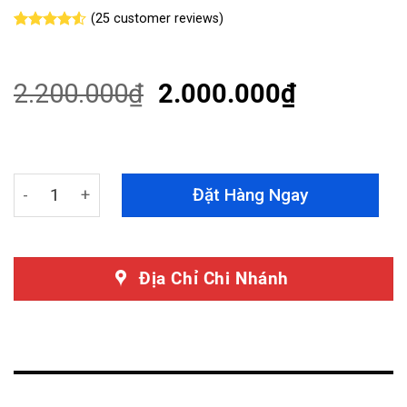
(
25
customer reviews)
Rated
25
4.52
out of 5
based on
customer
2.200.000
₫
2.000.000
₫
ratings
Mặt Ca Lăng Everest 2016-2020 Sọc Caro quantity
Đặt Hàng Ngay
Địa Chỉ Chi Nhánh