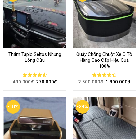
Thảm Taplo Seltos Nhung
Quây Chống Chuột Xe Ô Tô
Lông Cừu
Hàng Cao Cấp Hiệu Quả
100%
430.000
₫
270.000
₫
2.500.000
₫
1.800.000
₫
Rated
Rated
4.51
4.46
out
out of 5
of 5
-18%
-24%