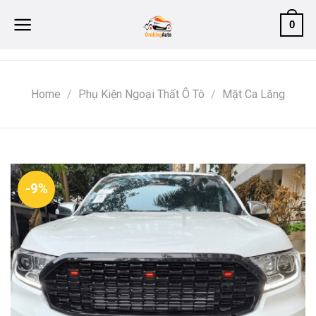
Skip
0
to
content
Home
/
Phụ Kiện Ngoại Thất Ô Tô
/
Mặt Ca Lăng
-9%