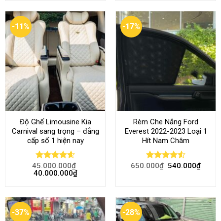
-11%
-17%
Độ Ghế Limousine Kia
Rèm Che Nắng Ford
Carnival sang trọng – đẳng
Everest 2022-2023 Loại 1
cấp số 1 hiện nay
Hít Nam Châm
45.000.000
₫
650.000
₫
540.000
₫
Rated
4.58
Rated
4.51
40.000.000
₫
out of 5
out of 5
-37%
-28%