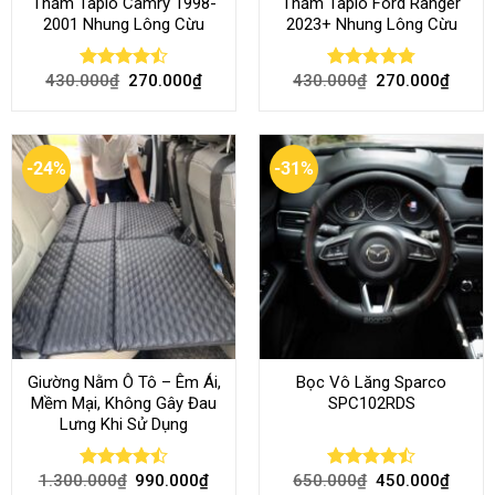
Thảm Taplo Camry 1998-
Thảm Taplo Ford Ranger
2001 Nhung Lông Cừu
2023+ Nhung Lông Cừu
430.000
₫
270.000
₫
430.000
₫
270.000
₫
Rated
Rated
4.80
4.50
out
out of 5
of 5
-24%
-31%
Giường Nằm Ô Tô – Êm Ái,
Bọc Vô Lăng Sparco
Mềm Mại, Không Gây Đau
SPC102RDS
Lưng Khi Sử Dụng
1.300.000
₫
990.000
₫
650.000
₫
450.000
₫
Rated
Rated