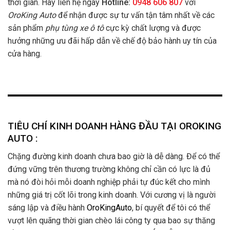
thời gian. Hãy liên hệ ngay
Hotline:
0948 606 807
với
OroKing Auto
để nhận được sự tư vấn tận tâm nhất về các
sản phẩm
phụ tùng xe ô tô
cực kỳ chất lượng và được
hưởng những ưu đãi hấp dẫn về chế độ bảo hành uy tín của
cửa hàng.
TIÊU CHÍ KINH DOANH HÀNG ĐẦU TẠI OROKING
AUTO :
Chặng đường kinh doanh chưa bao giờ là dễ dàng. Để có thể
đứng vững trên thương trường không chỉ cần có lực là đủ
mà nó đòi hỏi mỗi doanh nghiệp phải tự đúc kết cho mình
những giá trị cốt lõi trong kinh doanh. Với cương vị là người
sáng lập và điều hành
OroKingAuto
, bí quyết để tôi có thể
vượt lên quãng thời gian chèo lái công ty qua bao sự thăng